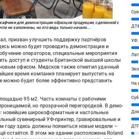
25%
Сув
27%
афчики для демонстрации образцов продукции, сделанной с
ДТФ
ти не заполнены, но это ведь только начало...
20%
зал, призван улучшить поддержку партнёров
УФ
Здесь можно будет проводить демонстрации и
20%
 обучение операторов, специальные мероприятия
Лат
меть доступ и студенты Британской высшей школы
7%
с новым офисом. Мидсков также отметил удачный
Эко
айшее время компания планирует выпустить на
12%
е можно будет более эффективно представить
На 
7%
Су
площадью 95 м2. Часть комнаты с рабочими
8%
роницаемой, но прозрачной перегородкой. В демо-
Для
ия: новейшие широкоформатные и настольные
ольный сувенирный УФ-принтер, гравировальные и
10%
ем году здесь должны появиться новые модели –
ДТГ
щё остаётся. В этом же здании расположена Roland
3%