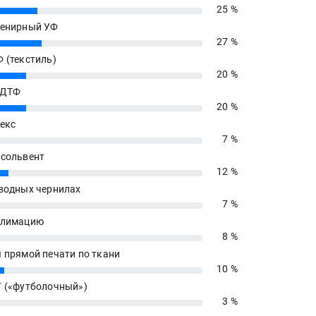
25 %
енирный УФ
27 %
 (текстиль)
20 %
 ДТФ
20 %
екс
7 %
сольвент
12 %
водных чернилах
7 %
блимацию
8 %
 прямой печати по ткани
10 %
 («футболочный»)
3 %