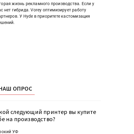
торая жизнь рекламного производства. Если у
ас нет гибрида. Vorey оптимизирует работу
артнеров. У Hyde в приоритете кастомизация
ешений.
НАШ ОПРОС
кой следующий принтер вы купите
бе на производство?
рокий УФ