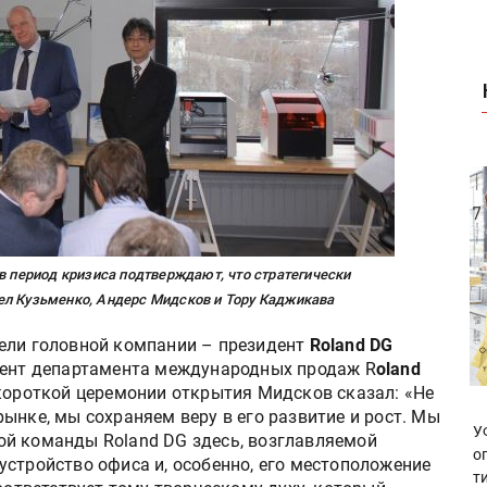
в период кризиса подтверждают, что стратегически
ел Кузьменко, Андерс Мидсков и Тору Каджикава
ели головной компании – президент
Roland DG
ент департамента международных продаж R
oland
 короткой церемонии открытия Мидсков сказал: «Не
ынке, мы сохраняем веру в его развитие и рост. Мы
У
ой команды Roland DG здесь, возглавляемой
о
устройство офиса и, особенно, его местоположение
т