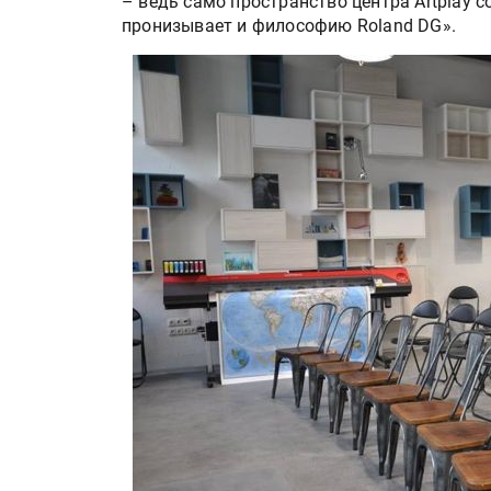
– ведь само пространство центра Artplay 
пронизывает и философию Roland DG».