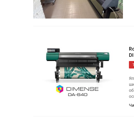
R
D
Яп
ши
об
ос
Чи