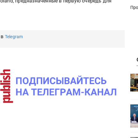
oland, предназначенные в первую очередь для
Про
 в
Telegram
HeyGears анонсировала
УФ/3D-
полноцветный гибридный УФ/3D-
принтер G1X
ет
Росприроднадзор запускает
«Калькулятор утилизации»