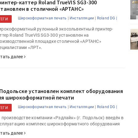
ринтер-каттер Roland TrueVIS SG3-300
ртимент
«Дубль В» расширяет ассортимент
становлен в столичной «АРТАНС»
ения
фольги для горячего тиснения
Широкоформатная печать |
Инсталляции |
Roland DG |
ТЕГИ
рокоформатный рулонный экосольвентный принтер-
0
УФ-принтер Mimaki UJV200
ттер Roland TrueVIS SG3-300 установлен на
зитель»
запущен в компании «Сказитель»
оизводственной площадке столичной «АРТАНС»
ециалистами «ЛРТ».
тать далее
 Подольске установлен комплект оборудования
ля широкоформатной печати
Широкоформатная печать |
Инсталляции |
Roland DG |
ТЕГИ
 производстве компании «Рэдлайн» (г. Подольск) введён в
сплуатацию комплекс широкоформатного оборудования
тать далее