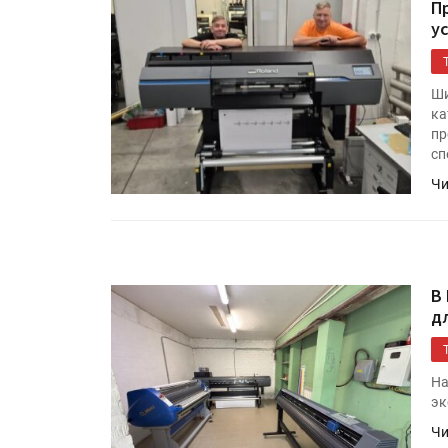
П
«Дубль В» расширяет ассо
у
фольги для горячего тисн
Ши
УФ-принтер Mimaki UJV20
ка
запущен в компании «Ска
пр
сп
Чи
В
д
На
эк
Чи