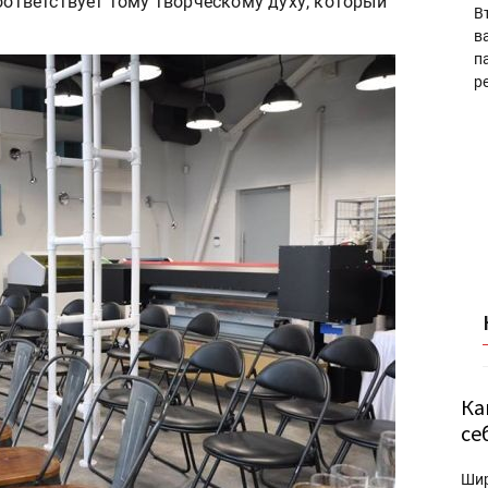
соответствует тому творческому духу, который
В
в
п
р
Ка
се
Ши