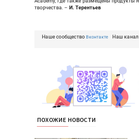
Academy, где также размещены продукты R
творчества. –
И. Терентьев
Наше сообщество
Наш канал
Вконтакте
HeyGears анонсировала
полноцветный гибридный 
принтер G1X
Росприроднадзор запуска
«Калькулятор утилизации»
ПОХОЖИЕ НОВОСТИ