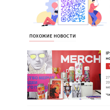
ПОХОЖИЕ НОВОСТИ
I
н
27
20
ме
Чи