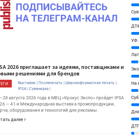
25%
Сув
27%
ДТФ
20%
УФ
20%
Лат
7%
PSA 2026 приглашает за идеями, поставщиками и
Эко
овыми решениями для брендов
12%
На 
Выставки |
Послепечать |
Широкоформатная печать |
ТЕГИ
IPSA |
Сувенирка |
7%
Су
–28 августа 2026 года в МВЦ «Крокус Экспо» пройдет IPSA
26 — 41-я Международная выставка промопродукции,
8%
рча, оборудования и технологий для рекламы.
Для
10%
тать далее
ДТГ
3%