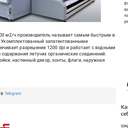
В
в
п
р
400 м2/ч производитель называет самым быстрым в
е. Укомплектованный запатентованными
ечивает разрешение 1200 dpi и работает с водными
 содержания летучих органических соединений.
йки, настенный декор, зонты, флаги, наружная
 в
Telegram
Ка
се
Ши