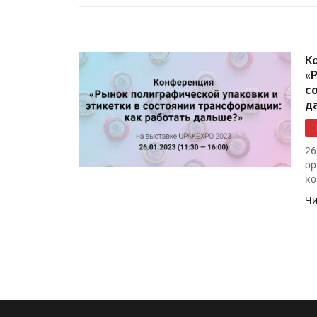
К
«
с
д
26
ор
ко
Чи