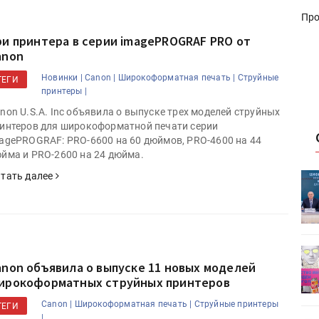
Про
ри принтера в серии imagePROGRAF PRO от
anon
Новинки |
Canon |
Широкоформатная печать |
Струйные
ТЕГИ
принтеры |
non U.S.A. Inc объявила о выпуске трех моделей струйных
интеров для широкоформатной печати серии
agePROGRAF: PRO-6600 на 60 дюймов, PRO-4600 на 44
йма и PRO-2600 на 24 дюйма.
тать далее
ет
Росприроднадзор запускает
«Калькулятор утилизации»
деями,
IPSA 2026 приглашает за идеями,
anon объявила о выпуске 11 новых моделей
поставщиками и новыми
ирокоформатных струйных принтеров
решениями для брендов
Canon |
Широкоформатная печать |
Струйные принтеры
ТЕГИ
|