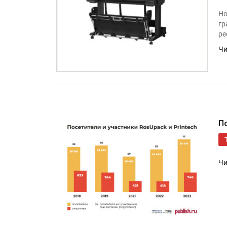
Kairos выпускает станцию
Но
смешения красок Ada Colo
гр
ре
Чи
HeyGears анонсировала
полноцветный гибридный 
принтер G1X
П
Чи