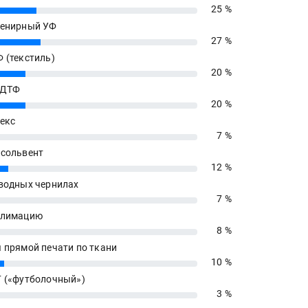
25 %
енирный УФ
27 %
 (текстиль)
20 %
 ДТФ
20 %
екс
7 %
сольвент
12 %
водных чернилах
7 %
блимацию
8 %
 прямой печати по ткани
10 %
 («футболочный»)
3 %