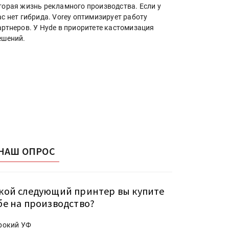
торая жизнь рекламного производства. Если у
ас нет гибрида. Vorey оптимизирует работу
артнеров. У Hyde в приоритете кастомизация
ешений.
НАШ ОПРОС
кой следующий принтер вы купите
бе на производство?
рокий УФ