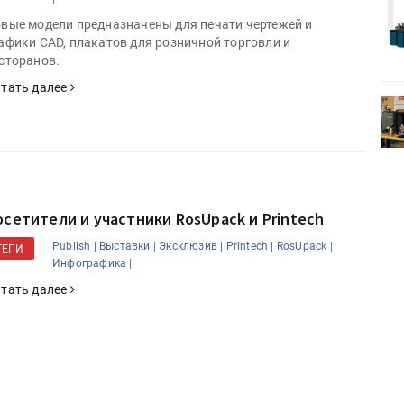
Kairos выпускает станцию
вые модели предназначены для печати чертежей и
r Lava
смешения красок Ada Color Lava
афики CAD, плакатов для розничной торговли и
сторанов.
тать далее
HeyGears анонсировала
УФ/3D-
полноцветный гибридный УФ/3D-
принтер G1X
осетители и участники RosUpack и Printech
Publish |
Выставки |
Эксклюзив |
Printech |
RosUpack |
ТЕГИ
Инфографика |
тать далее