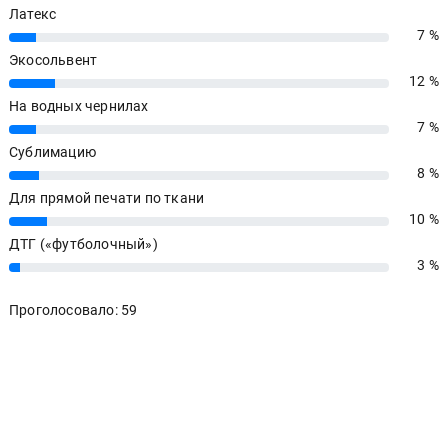
Латекс
7 %
7%
Экосольвент
12 %
12%
На водных чернилах
7 %
7%
Сублимацию
8 %
8%
Для прямой печати по ткани
10 %
10%
ДТГ («футболочный»)
3 %
3%
Проголосовало: 59