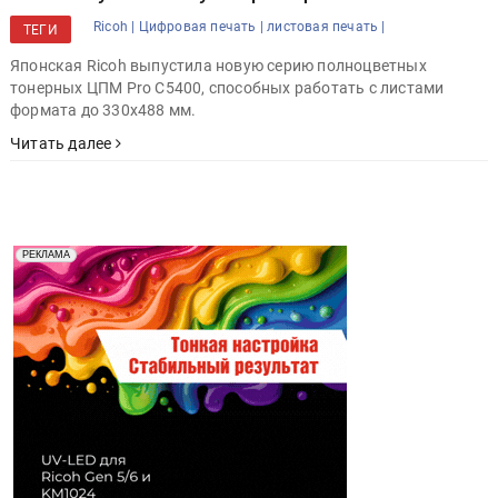
Ricoh |
Цифровая печать |
листовая печать |
ТЕГИ
Японская Ricoh выпустила новую серию полноцветных
тонерных ЦПМ Pro C5400, способных работать с листами
формата до 330х488 мм.
Читать далее
Реклама. Рекламодатель ООО "Передовые Системы
РЕКЛАМА
Печати" erid: 2SDnjd2d4Qz