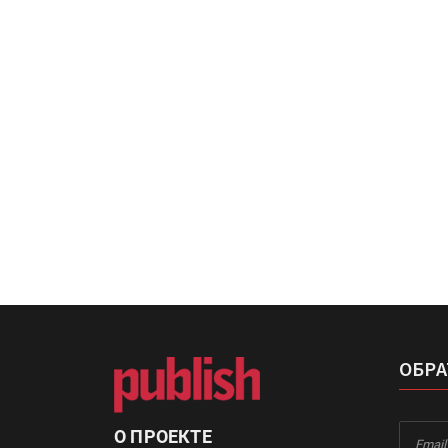
«Дубль В» расширяет ассо
фольги для горячего тисн
УФ-принтер Mimaki UJV20
запущен в компании «Ска
ОБРА
О ПРОЕКТЕ