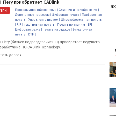
I Fiery приобретает CADlink
Про
Программное обеспечение |
Слияния и приобретения |
ТЕГИ
Допечатные процессы |
Цифровая печать |
Трафаретная
печать |
Управление цветом |
Широкоформатная печать
|
RIP |
текстильная печать |
Печать по тканям |
EFI |
Цифровая резка |
печать на одежде |
Этикеточная
печать |
DTF |
I Fiery (бизнес-подразделение EFI) приобретает ведущего
зработчика ПО CADlink Technology.
тать далее
HeyGears анонсировала
УФ/3D-
полноцветный гибридный УФ/3D-
принтер G1X
ет
Росприроднадзор запускает
«Калькулятор утилизации»