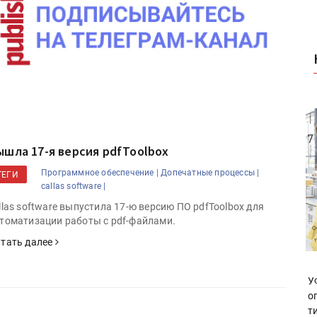
ышла 17-я версия pdfToolbox
Программное обеспечение |
Допечатные процессы |
ТЕГИ
callas software |
llas software выпустила 17-ю версию ПО pdfToolbox для
томатизации работы с pdf-файлами.
тать далее
У
о
т