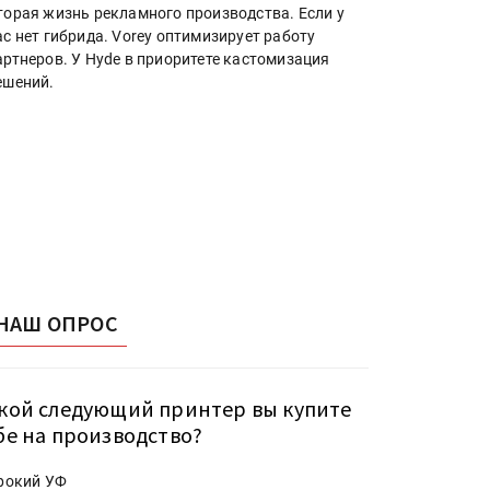
торая жизнь рекламного производства. Если у
ас нет гибрида. Vorey оптимизирует работу
артнеров. У Hyde в приоритете кастомизация
ешений.
НАШ ОПРОС
кой следующий принтер вы купите
бе на производство?
рокий УФ