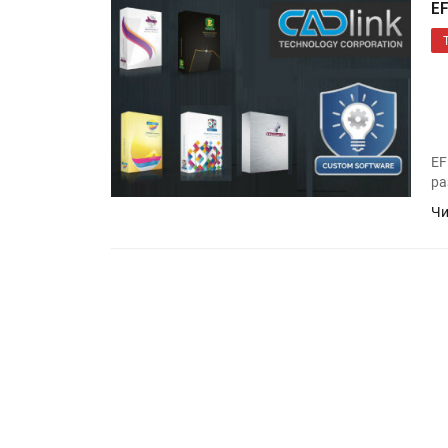
EF
EF
ра
Чи
HeyGears анонсировала
полноцветный гибридный 
принтер G1X
Росприроднадзор запуска
«Калькулятор утилизации»