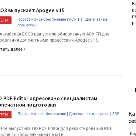
В
CO3 выпускает Apogee v15
в
п
Программное обеспечение |
АСУ ТП |
Допечатные
ТЕГИ
р
процессы |
льгийская ECO3 выпустила обновленную АСУ ТП для
равления допечатными процессами Apogee v15.
тать далее
О PDF Editor адресовано специалистам
опечатной подготовки
Ка
Программное обеспечение |
Допечатные процессы |
PDF
ТЕГИ
се
|
xFile выпустила ПО PDF Editor для редактирования PDF
Ши
йлов для последующей печати.