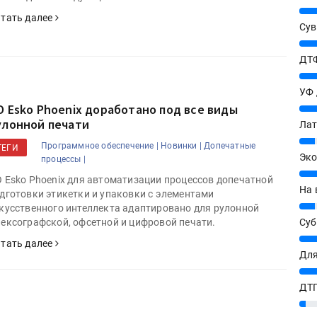
25%
тать далее
Сув
27%
ДТФ
20%
УФ
О Esko Phoenix доработано под все виды
20%
улонной печати
Лат
7%
Программное обеспечение |
Новинки |
Допечатные
ТЕГИ
Эко
процессы |
12%
 Esko Phoenix для автоматизации процессов допечатной
На 
дготовки этикетки и упаковки с элементами
7%
кусственного интеллекта адаптировано для рулонной
Су
ексографской, офсетной и цифровой печати.
8%
тать далее
Для
10%
ДТГ
3%