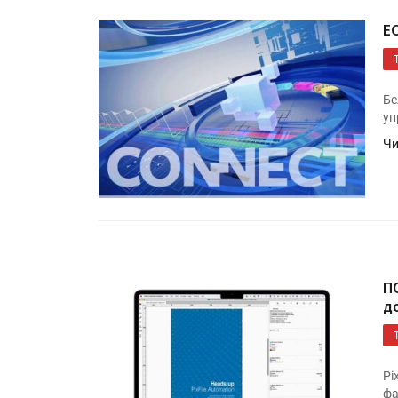
E
Бе
уп
Чи
П
д
Pi
фа