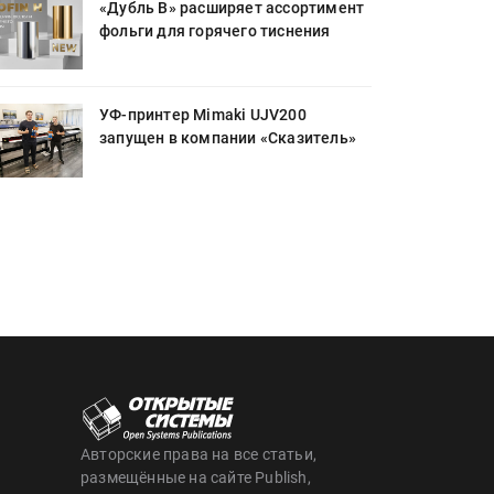
«Дубль В» расширяет ассортимент
фольги для горячего тиснения
УФ-принтер Mimaki UJV200
запущен в компании «Сказитель»
Авторские права на все статьи,
размещённые на сайте Publish,