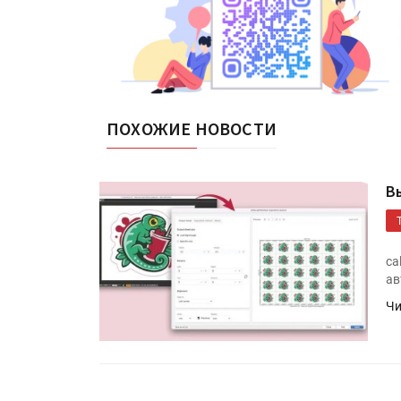
ПОХОЖИЕ НОВОСТИ
В
ca
ав
Чи