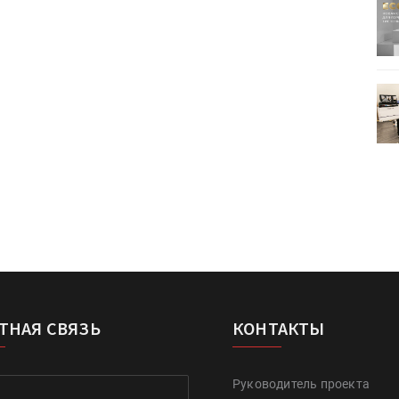
ртимент
«Дубль В» расширяет ассортимент
ения
фольги для горячего тиснения
0
УФ-принтер Mimaki UJV200
зитель»
запущен в компании «Сказитель»
ТНАЯ СВЯЗЬ
КОНТАКТЫ
Руководитель проекта