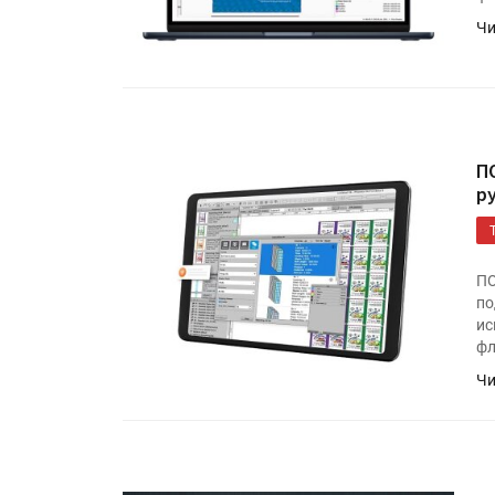
Чи
П
р
ПО
по
ис
фл
Чи