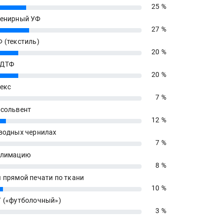
25 %
енирный УФ
27 %
 (текстиль)
20 %
 ДТФ
20 %
екс
7 %
сольвент
12 %
водных чернилах
7 %
блимацию
8 %
 прямой печати по ткани
10 %
 («футболочный»)
3 %