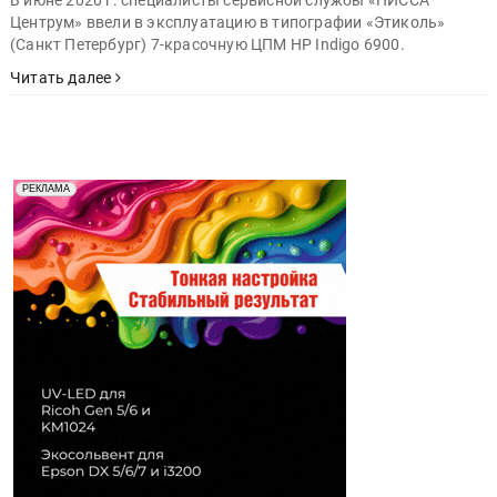
В июне 2020 г. специалисты сервисной службы «НИССА
Центрум» ввели в эксплуатацию в типографии «Этиколь»
(Санкт Петербург) 7-красочную ЦПМ HP Indigo 6900.
Читать далее
Реклама. Рекламодатель ООО "Передовые Системы
РЕКЛАМА
Печати" erid: 2SDnjd2d4Qz