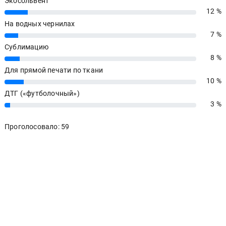
Экосольвент
12 %
12%
На водных чернилах
7 %
7%
Сублимацию
8 %
8%
Для прямой печати по ткани
10 %
10%
ДТГ («футболочный»)
3 %
3%
Проголосовало: 59