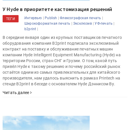
У Hyde в приоритете кастомизация решений
|
|
|
Интервью
Publish
Флексографская печать
ТЕГИ
|
|
|
Широкоформатная печать
Эксклюзив
УФ-печать
|
b2print
В середине января один из крупных поставщиков печатного
оборудования компания B2print подписала эксклюзивный
контракт на поставку и обслуживание печатных машин
компании Hyde Intelligent Equipment Manufacturing (Hyde) на
территории России, стран СНГ и Грузии. О том, какой путь
привёл Hyde к такому решению и почему российский рынок
остаётся одним из самых привлекательных для китайского
производителя, нам удалось выяснить в рамках Printech на
стенде B2print в беседе с основателем Hyde Дэннисом Ву.
Читать далее