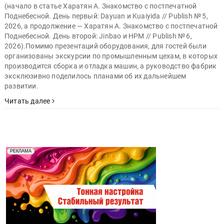
(начало в статье Харатян А. Знакомство с постпечатной
Поднебесной. День первый: Dayuan и Kuaiyida // Publish № 5,
2026, а продолжение — Харатян А. Знакомство с постпечатной
Поднебесной. День второй: Jinbao и HPM // Publish № 6,
2026).Помимо презентаций оборудования, для гостей были
организованы экскурсии по промышленным цехам, в которых
производится сборка и отладка машин, а руководство фабрик
эксклюзивно поделилось планами об их дальнейшем
развитии.
Читать далее
Реклама. Рекламодатель ООО "Передовые Системы
РЕКЛАМА
Печати" erid: 2SDnjd2d4Qz