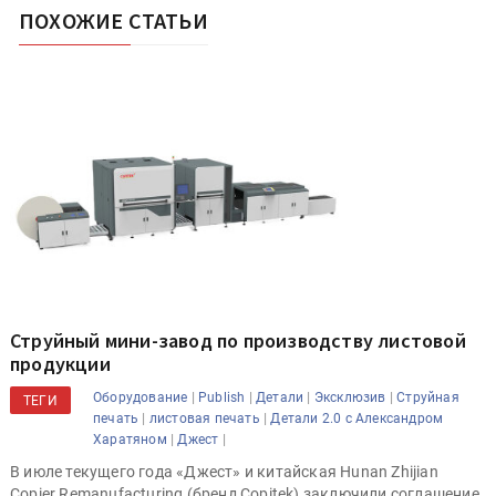
ПОХОЖИЕ СТАТЬИ
Струйный мини-завод по производству листовой
продукции
|
|
|
|
Оборудование
Publish
Детали
Эксклюзив
Струйная
ТЕГИ
|
|
печать
листовая печать
Детали 2.0 с Александром
|
|
Харатяном
Джест
В июле текущего года «Джест» и китайская Hunan Zhijian
Copier Remanufacturing (бренд Copitek) заключили соглашение