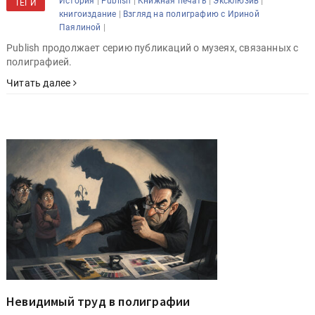
|
|
|
|
История
Publish
Книжная печать
Эксклюзив
ТЕГИ
|
книгоиздание
Взгляд на полиграфию с Ириной
|
Паялиной
Publish продолжает серию публикаций о музеях, связанных с
полиграфией.
Читать далее
Невидимый труд в полиграфии