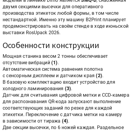
моделей в линейке Dimo является
SMQ-D
, снабжённая
двумя секциями высечки для оперативного
производства этикеток любой формы, в том числе
нестандартной. Именно эту машину B2Print планирует
продемонстрировать на своём стенде в ходе июньской
выставки RosUpack 2026.
Особенности конструкции
Мощная станина весом 2 тонны обеспечивает
отсутствие вибраций
(1)
.
Автоматическая система равнения полотна
с сенсорным дисплеем и датчиком края
(2)
.
В базовую комплектацию входит устройство для
холодного ламинирования
(3)
.
Датчик для считывания цифровой метки и CCD-камера
для распознавания QR-кода запускают выполнение
соответствующих заданий по резке для каждой
этикетки. Переключение с датчика метки на камеру
в зависимости от тиража
(4)
.
Две секции высечки, по 6 ножей каждая. Раздельное