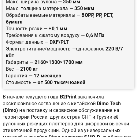
Макс. ширина рулона —
350 мм
Макс. толщина материала —
350 мкм
Обрабатываемые материалы —
BOPP, PP, PET,
бумага
Точность резки —
±0,1 мм
Требования к сжатому воздуху —
0,6 МПа
Формат данных —
DXF/PLT
Электропитание/мощность —однофазное
220 В/7
кВт
Габариты —
2160
×
1300
×
1700 мм
Вес —
2100 кг
Гарантия —
12 месяцев
Стоимость —
от 500 тысяч юаней
В начале текущего года
B2Print
заключила
эксклюзивное соглашение с китайской
Dimo Tech
(Dimo)
на поставку и сервисное обслуживание на
территории России, других стран СНГ и Грузии её
рулонных режущих плоттеров для цифровой высечки
этикеточной продукции. Одной из универсальных