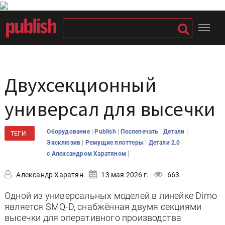
Двухсекционный
универсал для высечки
|
|
|
|
Оборудование
Publish
Послепечать
Детали
ТЕГИ
|
|
Эксклюзив
Режущие плоттеры
Детали 2.0
|
с Александром Харатяном
Александр Харатян
13 мая 2026 г.
663
Одной из универсальных моделей в линейке Dimo
является SMQ-D, снабжённая двумя секциями
высечки для оперативного производства