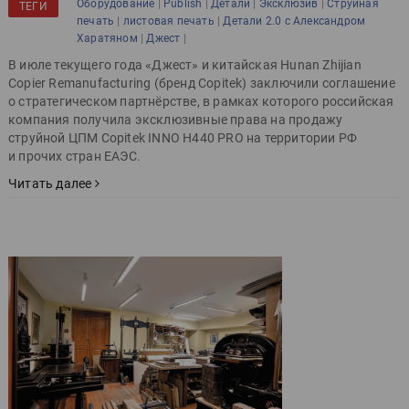
|
|
|
|
Оборудование
Publish
Детали
Эксклюзив
Струйная
ТЕГИ
|
|
печать
листовая печать
Детали 2.0 с Александром
|
|
Харатяном
Джест
В июле текущего года «Джест» и китайская Hunan Zhijian
Copier Remanufacturing (бренд Copitek) заключили соглашение
о стратегическом партнёрстве, в рамках которого российская
компания получила эксклюзивные права на продажу
струйной ЦПМ Copitek INNO H440 PRO на территории РФ
и прочих стран ЕАЭС.
Читать далее