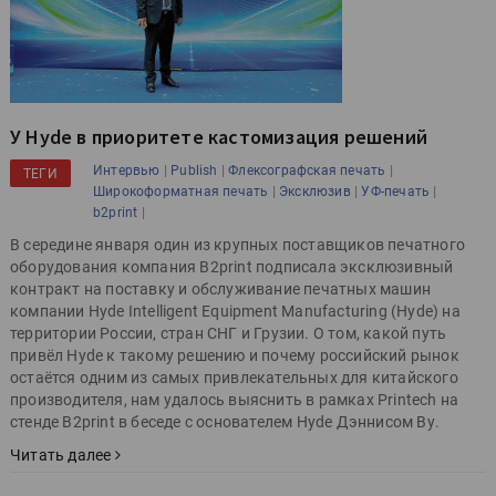
У Hyde в приоритете кастомизация решений
|
|
|
Интервью
Publish
Флексографская печать
ТЕГИ
|
|
|
Широкоформатная печать
Эксклюзив
УФ-печать
|
b2print
В середине января один из крупных поставщиков печатного
оборудования компания B2print подписала эксклюзивный
контракт на поставку и обслуживание печатных машин
компании Hyde Intelligent Equipment Manufacturing (Hyde) на
территории России, стран СНГ и Грузии. О том, какой путь
привёл Hyde к такому решению и почему российский рынок
остаётся одним из самых привлекательных для китайского
производителя, нам удалось выяснить в рамках Printech на
стенде B2print в беседе с основателем Hyde Дэннисом Ву.
Читать далее