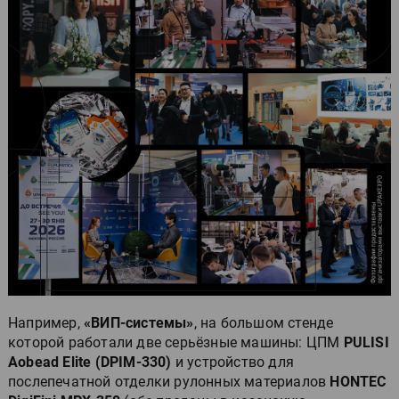
Например,
«ВИП-системы»
, на большом стенде
которой работали две серьёзные машины: ЦПМ
PULISI
Aobead Elite (DPIM-330)
и устройство для
послепечатной отделки рулонных материалов
HONTEC