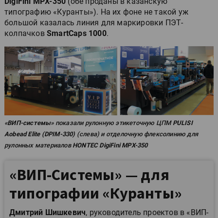
DigiFini MPX-350
(обе проданы в казанскую
типографию «Куранты»). На их фоне не такой уж
большой казалась линия для маркировки ПЭТ-
колпачков
SmartCaps 1000
.
«ВИП-системы»
показали рулонную этикеточную ЦПМ
PULISI
Aobead Elite (DPIM-330)
(слева) и отделочную флексолинию для
рулонных материалов
HONTEC DigiFini MPX-350
«ВИП-Системы» — для
типографии «Куранты»
Дмитрий Шишкевич
, руководитель проектов в «ВИП-