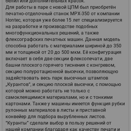
белил или дополнительных красок.
Для работы в паре с новой ЦПМ был приобретён
печатно-отделочный станок MPX-350 от компании
Hontec, которая уже более 15 лет специализируется
на разработке и производстве подобных
многофункциональных решений, а также
флексографских печатных машин. Данная модель
способна работать с материалами шириной до 350
мм и толщиной от 20 до 500 мкм. Её конфигурация
включает в себя две секции флексопечати, две
башни плоского горячего тиснения с конгревом,
секцию полуротационной высечки, позволяющую
задействовать весь парк высечных штампов
„Курантов“, и секцию плоской высечки, с помощью
которой можно работать не только с
самоклеящимися материалами, но и с тонкими
картонами. Также у машины имеется функция рубки
рулонных материалов в листы и приставной
конвейер для подбора вырубленных листов.
“Куранты” сделали выбор в пользу решений от
нашей компании благодаря как качеству печати и