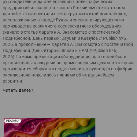
руководители ряда отечественных полиграфических
предприятий из разных регионов России вместе с автором
данной статьи посетили шесть крупных китайских заводов,
расположенных в городе Руянь и специализирующихся на
производстве различного послепечатного оборудования
(начало в статье Харатян А. Знакомство с постпечатной
Поднебесной. День первый: Dayuan и Kuaiyida // Publish № 5,
2026, а продолжение — Харатян А. Знакомство с постпечатной
Поднебесной. День второй: Jinbao и HPM // Publish № 6,
2026).Помимо презентаций оборудования, для гостей были
организованы экскурсии по промышленным цехам, в которых
производится сборка и отладка машин, а руководство фабрик
эксклюзивно поделилось планами об их дальнейшем
развитии.
Читать далее
Реклама. Рекламодатель ООО "Передовые Системы
РЕКЛАМА
Печати" erid: 2SDnjd2d4Qz