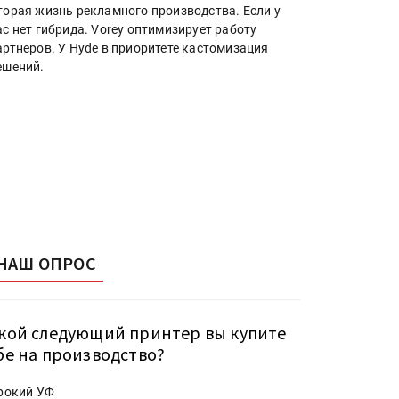
торая жизнь рекламного производства. Если у
ас нет гибрида. Vorey оптимизирует работу
артнеров. У Hyde в приоритете кастомизация
ешений.
НАШ ОПРОС
кой следующий принтер вы купите
бе на производство?
рокий УФ