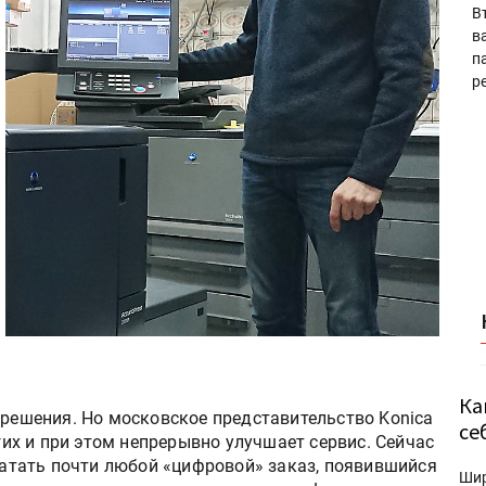
В
в
п
р
Ка
 решения. Но московское представительство Konica
се
угих и при этом непрерывно улучшает сервис. Сейчас
ечатать почти любой «цифровой» заказ, появившийся
Ши