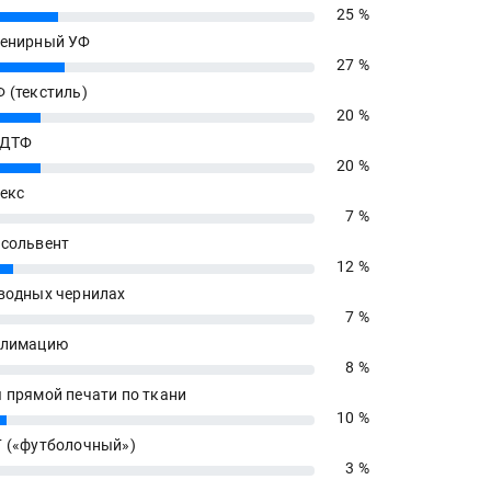
25 %
енирный УФ
27 %
 (текстиль)
20 %
 ДТФ
20 %
екс
7 %
сольвент
12 %
водных чернилах
7 %
блимацию
8 %
 прямой печати по ткани
10 %
 («футболочный»)
3 %