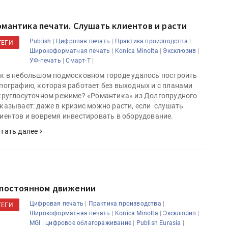
омантика печати. Слушать клиентов и расти
|
|
|
Publish
Цифровая печать
Практика производства
ТЕГИ
|
|
|
Широкоформатная печать
Konica Minolta
Эксклюзив
|
|
УФ-печать
Смарт-Т
к в небольшом подмосковном городе удалось построить
пографию, которая работает без выходных и с планами
круглосуточном режиме? «Романтика» из Долгопрудного
казывает: даже в кризис можно расти, если слушать
иентов и вовремя инвестировать в оборудование.
тать далее
 постоянном движении
|
|
Цифровая печать
Практика производства
ТЕГИ
|
|
|
Широкоформатная печать
Konica Minolta
Эксклюзив
|
|
|
MGI
цифровое облагораживание
Publish Eurasia