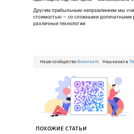
Росприроднадзор запуска
«Калькулятор утилизации»
Другим прибыльным направлением мы счи
стоимостью — со сложными допечатными 
различные технологии.
IPSA 2026 приглашает за и
поставщиками и новыми
решениями для брендов
Наше сообщество
Вконтакте
Наш канал в
Te
ПОХОЖИЕ СТАТЬИ