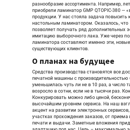
разнообразие ассортимента. Например, ле
приобрели ламинатор GMP QTOPIC-380 — «
продукции. У нас стояла задача повысить
настольным ламинатором. Оказалось, что 
позволяет получать ряд дополнительных эф
имитацию выборочного лака. Уже через по
ламинатора составляют именно эти, новые 
существующих клиентов.
О планах на будущее
Средства производства становятся все до
Росстат опубликовал стат
печатной машины с производительностью 6
объёмах промышленного
уменьшилась чуть ли не в 10 раз, а число 
производства в стране за 
возросло в сотни, если не в тысячи раз. К
полугодие 2026 года
Конкурировать можно либо ценой, бесконе
высочайшим уровнем сервиса. На наш взг
Круглый стол на тему РОП
акцент на развитии электронных сервисов,
28 июля
участках прохождения заказов, от приема 
печати и выдачи. Заметные вложения прид
адаптацию под нас. Цель – максимально 