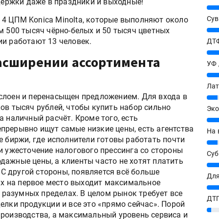
ддержки даже в праздники и выходные!
25%
Сув
4 ЦПМ Konica Minolta, которые выполняют около
м 500 тысяч чёрно-белых и 50 тысяч цветных
27%
ии работают 13 человек.
ДТФ
20%
расширении ассортимента
УФ
20%
Лат
слоен и перенасыщен предложением. Для входа в
7%
ов тысяч рублей, чтобы купить набор сильно
Эко
а наличный расчёт. Кроме того, есть
12%
прерывно ищут самые низкие цены, есть агентства
На 
е биржи, где исполнители готовы работать почти
7%
и ужесточение налогового прессинга со стороны
Су
дажные цены, а клиенты часто не хотят платить
8%
. С другой стороны, появляется всё больше
Для
рых на первое место выходит максимальное
10%
в разумных пределах. В целом рынок требует все
ДТГ
елки продукции и все это «прямо сейчас». Порой
3%
производства, а максимальный уровень сервиса и