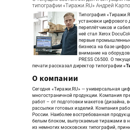
типографии «Тиражи.RU» Андрей Карпо
Типография «Тиражи.RU
установки цифрового 
переплётчиков и сабе
неё стал Xerox DocuCol
первые промышленные
бизнеса на базе цифр
внимание на оборудова
PRESS C6500. О текущ
печати рассказал директор типографии
«Т
О компании
Сегодня «Тиражи.RU» — универсальная ци
многостраничной продукции. Компания пр
работ – от подготовки макетов (дизайна, 
рассылки готовых изделий. Компания рабо
России. Наиболее востребованная продукц
белым блоком, выпускаемые тиражами в не
из немногих московских типографий, при