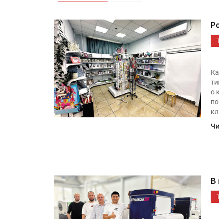
Р
Ка
ти
о 
по
кл
Чи
В