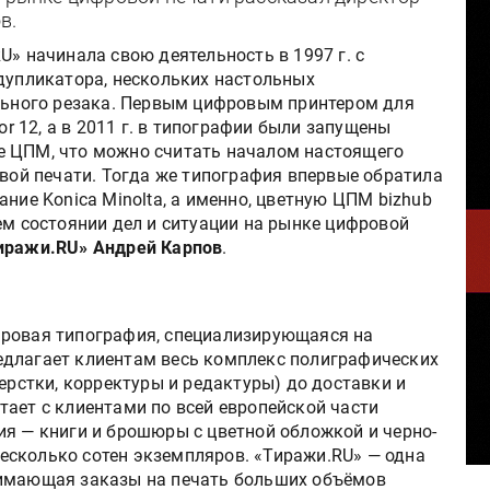
в.
» начинала свою деятельность в 1997 г. с
дупликатора, нескольких настольных
льного резака. Первым цифровым принтером для
or 12, а в 2011 г. в типографии были запущены
 ЦПМ, что можно считать началом настоящего
овой печати. Тогда же типография впервые обратила
ние Konica Minolta, а именно, цветную ЦПМ bizhub
ем состоянии дел и ситуации на рынке цифровой
иражи.RU» Андрей Карпов
.
фровая типография, специализирующаяся на
едлагает клиентам весь комплекс полиграфических
верстки, корректуры и редактуры) до доставки и
тает с клиентами по всей европейской части
ия — книги и брошюры с цветной обложкой и черно-
сколько сотен экземпляров. «Тиражи.RU» — одна
нимающая заказы на печать больших объёмов