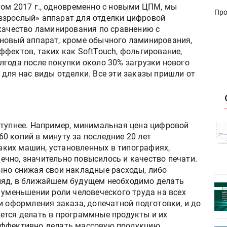
том 2017 г., одновременно с новыми ЦПМ, мы
Про
взрослый» аппарат для отделки цифровой
 качество ламинирования по сравнению с
новый аппарат, кроме обычного ламинирования,
фектов, таких как SoftTouch, фольгирование,
лгода после покупки около 30% загрузки нового
для нас виды отделки. Все эти заказы пришли от
ступнее. Например, минимальная цена цифровой
истику об
Росстат опубликовал статистику об
0 копий в минуту за последние 20 лет
объёмах промышленного
таких машин, установленных в типографиях,
первое
производства в стране за первое
онечно, значительно повысилось и качество печати.
полугодие 2026 года
чно снижая свои накладные расходы, либо
ляд, в ближайшем будущем необходимо делать
 пройдет
Круглый стол на тему РОП пройдет
 уменьшении роли человеческого труда на всех
28 июля
и оформления заказа, допечатной подготовки, и до
ется делать в программные продукты и их
эффективно делать массовую продукцию.