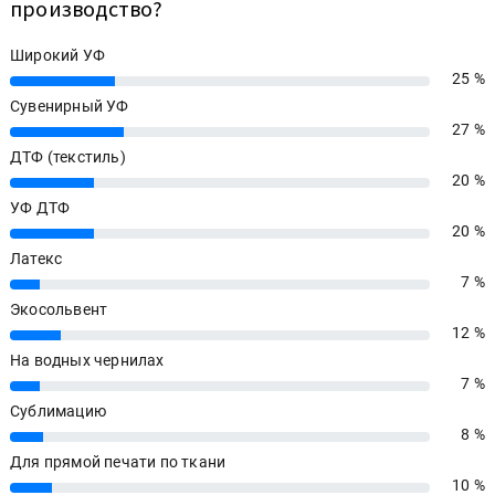
производство?
Широкий УФ
25 %
25%
Сувенирный УФ
27 %
27%
ДТФ (текстиль)
20 %
20%
УФ ДТФ
20 %
20%
Латекс
7 %
7%
Экосольвент
12 %
12%
На водных чернилах
7 %
7%
Сублимацию
8 %
8%
Для прямой печати по ткани
10 %
10%