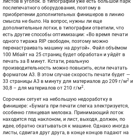
листов в уголок. В типографии уже есть большой парк
послепечатного оборудования, поэтому в
приобретении дополнительных финишеров в линию
смысла не было. На вопрос, нужны ли еще
дополнительные лотки, в типографии ответили, что
есть другие способы оптимизации: «Во время печати
одного тиража RIP свободен, поэтому можно
перенастраивать машину на другой». Файл объёмом
100 Мбайт на 25 страниц будет обработан и уйдёт в
печать за 8 минут. Кстати, реальную
производительность можно повысить, если печатать
форматом А3. В этом случае скорость печати будет —
2
33 страницы А3 в минуту для материалов до 209 г/м
и
2
30,8 – для материалов от 210 г/м
.
Сорочкин сетует на небольшую недоработку в
финишере: «Бумага при печати слегка электризуется,
особенно глянцевая меловка. Принимающий лоток
находится под наклоном, и лист, выходя, должен, по
идее, обратно скатываться к машине. Однако иногда
листы, сдвигая друг друга, в конце концов падают на