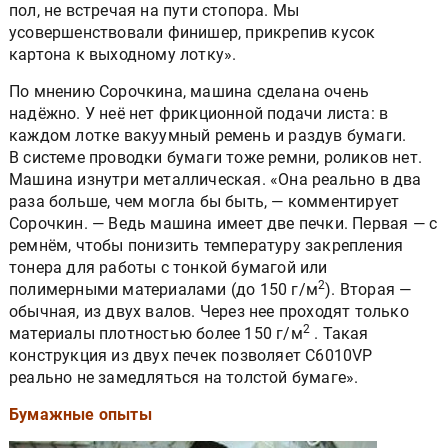
пол, не встречая на пути стопора. Мы
усовершенствовали финишер, прикрепив кусок
картона к выходному лотку».
По мнению Сорочкина, машина сделана очень
надёжно. У неё нет фрикционной подачи листа: в
каждом лотке вакуумный ремень и раздув бумаги.
В системе проводки бумаги тоже ремни, роликов нет.
Машина изнутри металлическая. «Она реально в два
раза больше, чем могла бы быть, — комментирует
Сорочкин. — Ведь машина имеет две печки. Первая — с
ремнём, чтобы понизить температуру закрепления
тонера для работы с тонкой бумагой или
2
полимерными материалами (до 150 г/м
). Вторая —
обычная, из двух валов. Через нее проходят только
2
материалы плотностью более 150 г/м
. Такая
конструкция из двух печек позволяет С6010VP
реально не замедляться на толстой бумаге».
Бумажные опыты