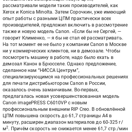
рассматривали модели таких производителей, как
Xerox и Konica Minolta. Затем Сорочкин, уже имеющий
опыт работы с разными ЦПМ практически всех
производителей, предложил включить в рассмотрение
также и новую модель Canon. «Если бы не Сергей, —
говорит Клименко, — я бы не стал её рассматривать.
На тот момент ее не было у компании Canon в Москве
ни у коммерческих клиентов, ни в демозале. Чтобы
посмотреть машину в работе, надо было ехать в
демозал Канон в Брюсселе. Однако предложение,
сделанное нам “НИССА Центрум”,
специализирующимся на профессиональных решениях
для печати дистрибьютором Canon в России,
оказалось очень заманчивым. Во-первых,
предлагалась новая усовершенствованная модель
Canon imagePRESS C6010VP с новым
профессиональным внешним RIP Creo. В обновлённой
ЦПМ повышена скорость до 61,7 страницы А4 в
минуту, расширен диапазон материалов до 60-325 г/
2
м
. Причём скорость не снижается менее 61,7 стр./мин