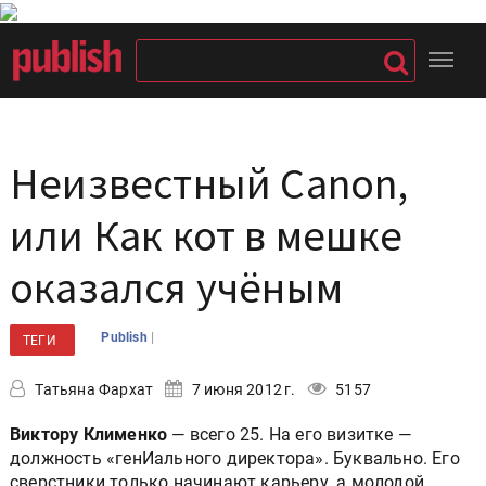
Неизвестный Canon,
или Как кот в мешке
оказался учёным
|
Publish
ТЕГИ
Татьяна Фархат
7 июня 2012 г.
5157
Виктору Клименко
— всего 25. На его визитке —
должность «генИального директора». Буквально. Его
сверстники только начинают карьеру, а молодой