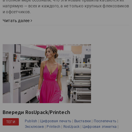
напрямую — всех и каждого, а не только крупных флексовиков
и офсетчиков.
Читать далее
Впереди RosUpack/Printech
|
|
|
|
Publish
Цифровая печать
Выставки
Послепечать
ТЕГИ
|
|
|
|
Эксклюзив
Printech
RosUpack
Цифровая этикетка