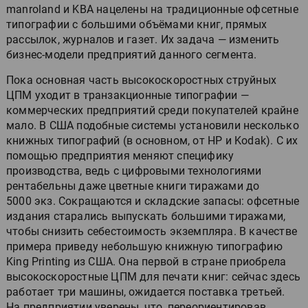
manroland и KBA нацелены на традиционные офсетные
типографии с большими объёмами книг, прямых
рассылок, журналов и газет. Их задача — изменить
бизнес-модели предприятий данного сегмента.
Пока основная часть высокоскоростных струйных
ЦПМ уходит в транзакционные типографии —
коммерческих предприятий среди покупателей крайне
мало. В США подобные системы установили несколько
книжных типографий (в основном, от HP и Kodak). С их
помощью предприятия меняют специфику
производства, ведь с цифровыми технологиями
рентабельны даже цветные книги тиражами до
5000 экз. Сокращаются и складские запасы: офсетные
издания старались выпускать большими тиражами,
чтобы снизить себестоимость экземпляра. В качестве
примера приведу небольшую книжную типографию
King Printing из США. Она первой в стране приобрела
высокоскоростные ЦПМ для печати книг: сейчас здесь
работает три машины, ожидается поставка третьей.
На предприятии уверены, что, переориентировав