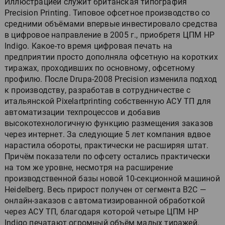
Иллюстрацией служит британская типография
Precision Printing. Типовое офсетное производство со
средними объёмами впервые инвестировало средства
в цифровое направление в 2005 г., приобретя ЦПМ HP
Indigo. Какое-то время цифровая печать на
предприятии просто дополняла офсетную на коротких
тиражах, проходивших по основному, офсетному
профилю. После Drupa-2008 Precision изменила подход
к производству, разработав в сотрудничестве с
итальянской Pixelartprinting собственную АСУ ТП для
автоматизации техпроцессов и добавив
высокотехнологичную функцию размещения заказов
через интернет. За следующие 5 лет компания вдвое
нарастила обороты, практически не расширяя штат.
Причём показатели по офсету остались практически
на том же уровне, несмотря на расширение
производственной базы новой 10-секционной машиной
Heidelberg. Весь прирост получен от сегмента B2C —
онлайн-заказов с автоматизированной обработкой
через АСУ ТП, благодаря которой четыре ЦПМ HP
Indigo печатают огромный объём малых тиражей.