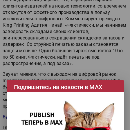
клиентов-издателей на новые технологии, со временем
откажутся от офсетного производства в пользу
исключительно цифрового. Комментирует президент
King Printing Адития Чинай: «Фактически, мы начинаем
заведовать складами своих клиентов,
заинтересованных в сокращении складских запасов и
издержек. Со струйной печатью заказы становятся
чаще и меньше. Один большой тираж сменяется 10-ю
по 50 книг. Фактически, идёт печать не под
распространение, а под заказ».
Звучат мнения, что с выходом на цифровой рынок
manroland и KBA книжные и журнальные типографии
Подпишитесь на новости в МАХ
будут охотнее устанавливать высокоскоростные
струйные ЦПМ, способствуя переориентации бизнес-
моделей заказчиков книжной, журнальной и газетной
продукции.
Будущая ниша офсета
Главное, что нужно понять полиграфистам о новых