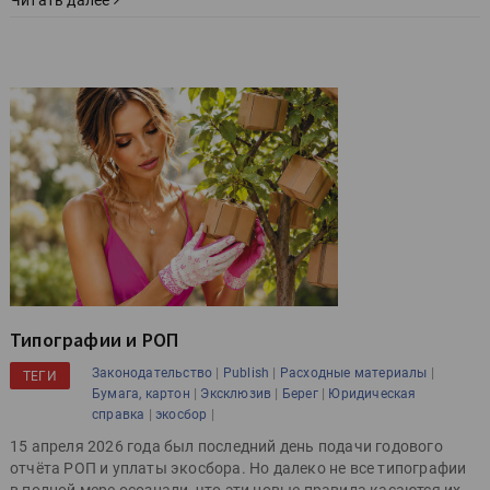
Читать далее
Типографии и РОП
|
|
|
Законодательство
Publish
Расходные материалы
ТЕГИ
|
|
|
Бумага, картон
Эксклюзив
Берег
Юридическая
|
|
справка
экосбор
15 апреля 2026 года был последний день подачи годового
отчёта РОП и уплаты экосбора. Но далеко не все типографии
в полной мере осознали, что эти новые правила касаются их