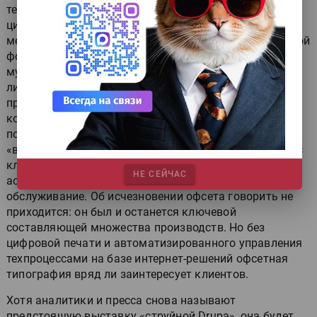
техпроцессах, системах «веб–печатная машина» и
цифровой печати: совместно с заказчиками можно
менять подходы к ведению бизнеса. Типография новой
формации становится поставщиком услуг по
мультимедийным коммуникациям, где полиграфия —
лишь одна из составляющих. При этом клиентам
предлагают принципиально новые подходы к
коммуникациям и широкий спектр новых
поставщиков. Современные АСУ ТП и инструменты
«веб–печатная машина» упрощают взаимодействие с
клиентами, а полиграфисту позволяют расширить
НЕ СЕЙЧАС
ассортимент услуг, обеспечивая комплексное
обслуживание. Об исчезновении офсета говорить не
приходится: он был и останется ключевой
составляющей множества производств. Но без
цифровой печати и автоматизированного управления
техпроцессами на базе интернет-решений офсетная
типография вряд ли заинтересует клиентов.
Хотя аналитики и пресса снова называют
предстоящую выставку «струйной Drupa», она будет