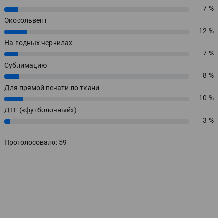
7 %
7%
Экосольвент
12 %
12%
На водных чернилах
7 %
7%
Сублимацию
8 %
8%
Для прямой печати по ткани
10 %
10%
ДТГ («футболочный»)
3 %
3%
Проголосовало: 59