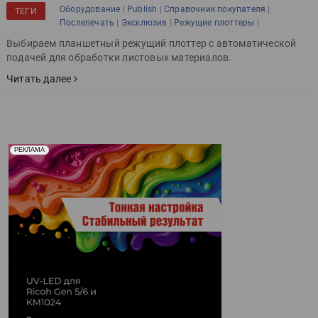
|
|
|
Оборудование
Publish
Справочник покупателя
ТЕГИ
|
|
|
Послепечать
Эксклюзив
Режущие плоттеры
Выбираем планшетный режущий плоттер с автоматической
подачей для обработки листовых материалов.
Читать далее
Реклама. Рекламодатель ООО "Передовые Системы
РЕКЛАМА
Печати" erid: 2SDnjd2d4Qz