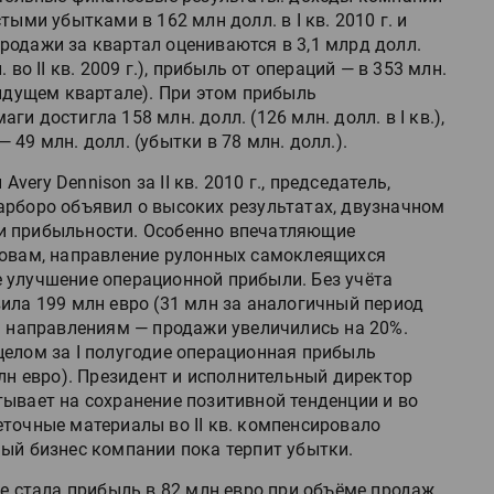
тыми убытками в 162 млн долл. в I кв. 2010 г. и
 Продажи за квартал оцениваются в 3,1 млрд долл.
л. во II кв. 2009 г.), прибыль от операций — в 353 млн.
дыдущем квартале). При этом прибыль
и достигла 158 млн. долл. (126 млн. долл. в I кв.),
49 млн. долл. (убытки в 78 млн. долл.).
ery Dennison за II кв. 2010 г., председатель,
арборо объявил о высоких результатах, двузначном
и прибыльности. Особенно впечатляющие
ловам, направление рулонных самоклеящихся
 улучшение операционной прибыли. Без учёта
ила 199 млн евро (31 млн за аналогичный период
м направлениям — продажи увеличились на 20%.
целом за I полугодие операционная прибыль
млн евро). Президент и исполнительный директор
ывает на сохранение позитивной тенденции и во
точные материалы во II кв. компенсировало
ный бизнес компании пока терпит убытки.
ие стала прибыль в 82 млн евро при объёме продаж