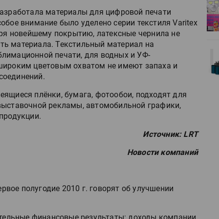
деями,
IPSA 2026 приглашает за идеями,
разработала материалы для цифровой печати
поставщиками и новыми
обое внимание было уделено серии текстиля Varitex
решениями для брендов
аря новейшему покрытию, латексные чернила не
ть материала. Текстильный материал на
Kairos выпускает станцию
лимационной печати, для водных и УФ-
r Lava
смешения красок Ada Color Lava
 широким цветовым охватом не имеют запаха и
соединений.
еящиеся плёнки, бумага, фотообои, подходят для
выставочной рекламы, автомобильной графики,
продукции.
Источник: LRT
Новости компаний
первое полугодие 2010 г. говорят об улучшении
тельные финансовые результаты: доходы компании