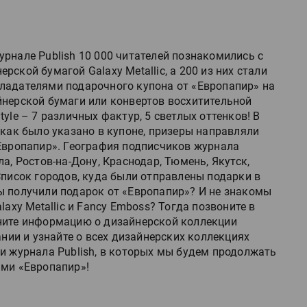
рнале Publish 10 000 читателей познакомились с
рской бумагой Galaxy Metallic, а 200 из них стали
ладателями подарочного купона от «Европапир» на
йнерской бумаги или конвертов восхитительной
tyle – 7 различных фактур, 5 светлых оттенков! В
 как было указано в купоне, призеры направляли
«Европапир». География подписчиков журнала
ла, Ростов-на-Дону, Краснодар, Тюмень, Якутск,
Список городов, куда были отправлены подарки в
ы получили подарок от «Европапир»? И не знакомы
laxy Metallic и Fancy Emboss? Тогда позвоните в
чните информацию о дизайнерской коллекции
ании и узнайте o всех дизайнерских коллекциях
и журнала Publish, в которых мы будем продолжать
ами «Европапир»!