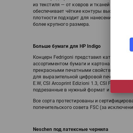
из текстиля — от ковров и тканей до матр
обеспечивает чёткие контуры высеченных эт
плотности подходит для нанесения штрих-
более крупного размера.
Больше бумаги для HP Indigo
Концерн Fedrigoni представил каталог Cen
ассортиментом бумаги и картона для ЦПМ 
прекрасными печатными свойствами, колл
HeyGears анонсировала
для выразительной цифровой печати. В неё 
полноцветный гибридный 
E.W, CSI Arcoprint Edizioni 1.3, CSI Freelife Ce
принтер G1X
подрезанные в нужный формат и упакованн
Все сорта протестированы и сертифицирова
Росприроднадзор запуска
попечительского совета FSC (за исключени
«Калькулятор утилизации»
Neschen под латексные чернила