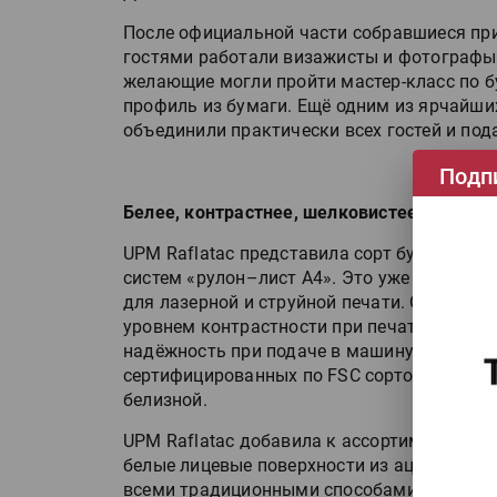
После официальной части собравшиеся при
гостями работали визажисты и фотографы.
желающие могли пройти мастер-класс по бу
профиль из бумаги. Ещё одним из ярчайши
объединили практически всех гостей и под
Подп
Белее, контрастнее, шелковистее
UPM Raflatac представила сорт бумаги Jetl
систем «рулон–лист А4». Это уже 7-е пок
для лазерной и струйной печати. Обновлё
уровнем контрастности при печати, сохра
надёжность при подаче в машину. Для всей
сертифицированных по FSC сортов — пред
белизной.
UPM Raflatac добавила к ассортиментной 
белые лицевые поверхности из ацетатного 
всеми традиционными способами печати и 