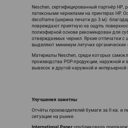
IPSA 2026 приглашает за и
Neschen, сертифицированный партнёр НР, 
поставщиками и новыми
латексными чернилами на принтерах HP. Ос
решениями для брендов
decoframe (ширина печати до 3 м): благод
повреждают приятную на ощупь поверхнос
Kairos выпускает станцию
полиэфирной основе рекомендован для суб
смешения красок Ada Colo
отверждаемых чернил. Яркие отпечатки с
выделяют минимум летучих органических 
Материалы Neschen, среди которых самокл
производства POP-продукции, наружной и 
вывесок и другой наружной и интерьерной 
Улучшения заметны
Отчёты производителей бумаги за II кв. и 
ситуации на рынке.
International Paper
опубликовала предвари