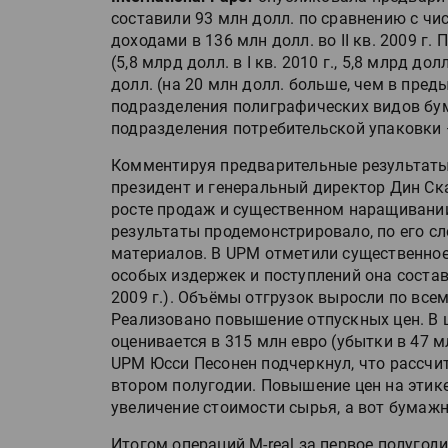
составили 93 млн долл. по сравнению с чис
доходами в 136 млн долл. во II кв. 2009 г.
(5,8 млрд долл. в I кв. 2010 г., 5,8 млрд дол
долл. (на 20 млн долл. больше, чем в пре
подразделения полиграфических видов бумаг
подразделения потребительской упаковки — 
Комментируя предварительные результаты Av
президент и генеральный директор Дин Ск
росте продаж и существенном наращивани
результаты продемонстрировало, по его с
материалов. В UPM отметили существенное
особых издержек и поступлений она состав
2009 г.). Объёмы отгрузок выросли по все
Реализовано повышение отпускных цен. В 
оценивается в 315 млн евро (убытки в 47 
UPM Юсси Песонен подчеркнул, что рассчит
втором полугодии. Повышение цен на этике
увеличение стоимости сырья, а вот бумаж
Итогом операций M-real за первое полугод