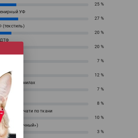
25 %
енирный УФ
27 %
 (текстиль)
20 %
 ДТФ
20 %
екс
7 %
сольвент
12 %
водных чернилах
7 %
блимацию
8 %
 прямой печати по ткани
10 %
 («футболочный»)
3 %