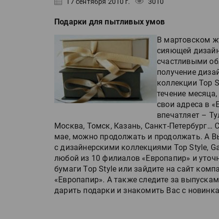
17 сентября 2010 г.
3010
Подарки для пытливых умов
В мартовском жу
сияющей дизайне
счастливыми об
получение диза
коллекции Top S
течение месяца,
свои адреса в 
впечатляет – Ту
Москва, Томск, Казань, Санкт-Петербург… 
мае, можно продолжать и продолжать. А В
с дизайнерскими коллекциями Top Style, Ga
любой из 10 филиалов «Европапир» и уто
бумаги Top Style или зайдите на сайт комп
«Европапир». А также следите за выпускам
дарить подарки и знакомить Вас с новинк