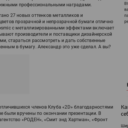
В
естижными профессиональными наградами.
в
ано 27 новых оттенков металликов и
п
цветов прозрачной и непрозрачной бумаги отлично
р
Cosmic с металлизированными эффектами включает
изывают производители и поставщики дизайнерской
ми, стараться рассмотреть и дать собственные
енным в бумагу. Александр это уже сделал. А вы?
Ка
 отличившихся членов Клуба «2D» благодарностями
се
ые были вручены по окончании презентации. В
агентство «РОДЕН», «Смит энд Хартман», «Фронт
Ши