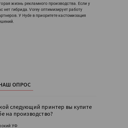
торая жизнь рекламного производства. Если у
ас нет гибрида. Vorey оптимизирует работу
артнеров. У Hyde в приоритете кастомизация
ешений.
НАШ ОПРОС
кой следующий принтер вы купите
бе на производство?
рокий УФ