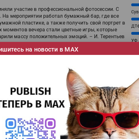
25%
няли участие в профессиональной фотосессии. С
Сув
 На мероприятии работал бумажный бар, где все
27%
мажной пластике, а также получить свой портрет в
ДТФ
х моментов вечера стали цветные игры, которые
20%
арили массу положительных эмоций. – И. Терентьев
УФ
Новые материалы
20%
ишитесь на новости в МАХ
Лат
7%
Эко
aser с увеличенной белизной для
12%
оление многофункциональной бумаги
На 
нный сорт отличается повышенным
7%
няя прежнюю стабильность и
Су
 линейки Jetlaser — стандартных и
ложена разновидность с повышенной
8%
Для
10%
линейке материалов для текстильных этикеток три
ДТГ
шёлка. Материалы Silk Acetate White совместимы со
3%
ориентированы на создание этикеток для товаров