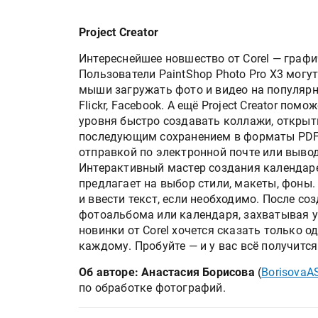
«Дубль В» расширяет ассо
фольги для горячего тисн
Project Creator
Интереснейшее новшество от Corel — графи
Пользователи PaintShop Photo Pro X3 мог
УФ-принтер Mimaki UJV20
мыши загружать фото и видео на популярн
запущен в компании «Ска
Flickr, Facebook. А ещё Project Creator по
уровня быстро создавать коллажи, открыт
последующим сохранением в форматы PDF 
отправкой по электронной почте или вывод
Интерактивный мастер создания календар
предлагает на выбор стили, макеты, фоны.
и ввести текст, если необходимо. После с
фотоальбома или календаря, захватывая у
новинки от Corel хочется сказать только о
каждому. Пробуйте — и у вас всё получится
Об авторе: Анастасия Борисова
(
BorisovaA
по обработке фотографий.