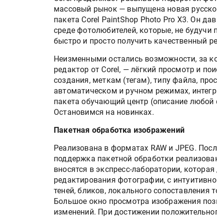
массовый рынок — выпущена новая русско
пакета Corel PaintShop Photo Pro Х3. Он д
среде фотолюбителей, которые, не будучи
быстро и просто получить качественный ре
Неизменными остались возможности, за 
редактор от Сorel, — лёгкий просмотр и по
создания, меткам (тегам), типу файла, пр
автоматическом и ручном режимах, интегр
пакета обучающий центр (описание любой 
Остановимся на новинках.
Пакетная обработка изображений
Реализована в форматах RAW и JPEG. Посл
поддержка пакетной обработки реализова
вносятся в экспресс-лаборатории, котора
редактирования фотографии, с интуитивно
теней, бликов, локального сопоставления 
Большое окно просмотра изображения поз
изменений. При достижении положительног