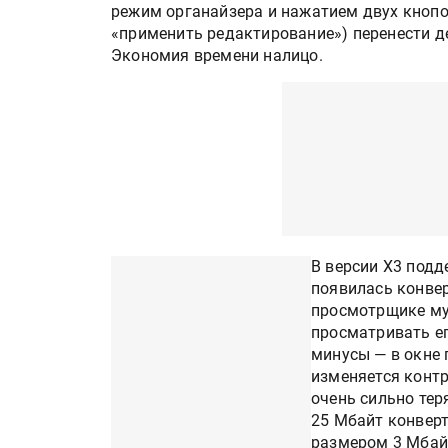
режим органайзера и нажатием двух кнопо
«применить редактирование») перенести д
Экономия времени налицо.
В версии X3 под
появилась конве
просмотрщике му
просматривать ег
минусы — в окне
изменяется контр
очень сильно тер
25 Мбайт конверт
размером 3 Mбай