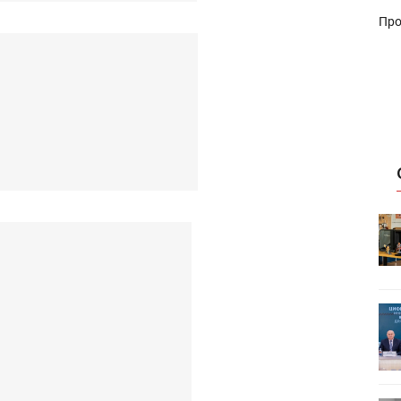
Про
HeyGears анонсировала
УФ/3D-
полноцветный гибридный УФ/3D-
принтер G1X
ет
Росприроднадзор запускает
«Калькулятор утилизации»