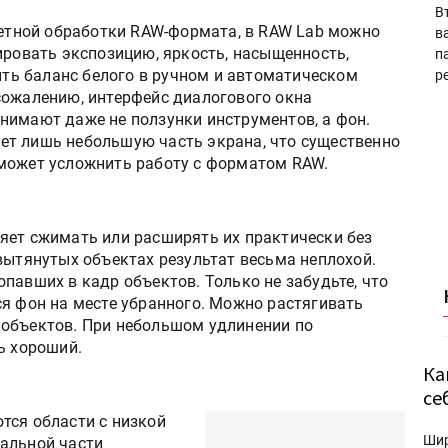
В
кетной обработки RAW-формата, в RAW Lab можно
в
ровать экспозицию, яркость, насыщенность,
п
ить баланс белого в ручном и автоматическом
р
сожалению, интерфейс диалогового окна
нимают даже не ползунки инструментов, а фон.
ет лишь небольшую часть экрана, что существенно
 может усложнить работу с форматом RAW.
яет сжимать или расширять их практически без
вытянутых объектах результат весьма неплохой.
павших в кадр объектов. Только не забудьте, что
ся фон на месте убранного. Можно растягивать
 объектов. При небольшом удлинении по
ь хороший.
Ка
се
тся области с низкой
Ши
альной части