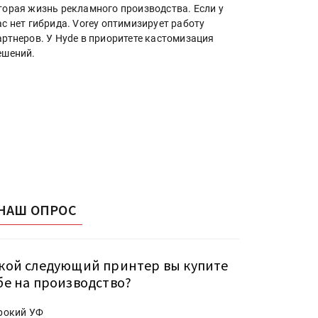
торая жизнь рекламного производства. Если у
ас нет гибрида. Vorey оптимизирует работу
артнеров. У Hyde в приоритете кастомизация
ешений.
НАШ ОПРОС
кой следующий принтер вы купите
бе на производство?
рокий УФ