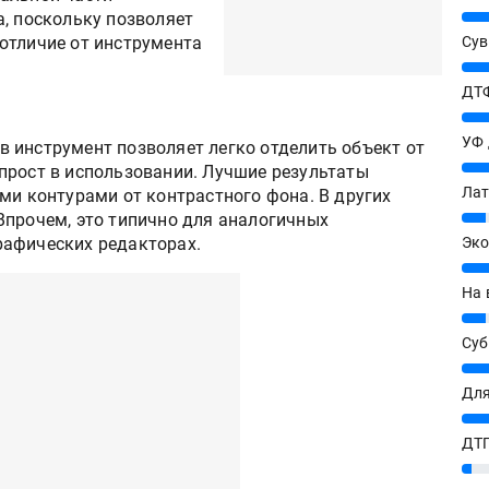
25%
а, поскольку позволяет
отличие от инструмента
Сув
27%
ДТФ
20%
УФ
 инструмент позволяет легко отделить объект от
20%
прост в использовании. Лучшие результаты
Лат
ми контурами от контрастного фона. В других
7%
Впрочем, это типично для аналогичных
рафических редакторах.
Эко
12%
На 
7%
Су
8%
Для
10%
ДТГ
3%