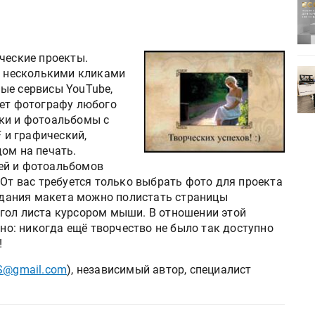
ртимент
«Дубль В» расширяет ассортимент
ения
фольги для горячего тиснения
ческие проекты.
ут несколькими кликами
0
УФ-принтер Mimaki UJV200
ые сервисы YouTube,
зитель»
запущен в компании «Сказитель»
может фотографу любого
ки и фотоальбомы с
и графический,
ом на печать.
ей и фотоальбомов
 От вас требуется только выбрать фото для проекта
оздания макета можно полистать страницы
гол листа курсором мыши. В отношении этой
дно: никогда ещё творчество не было так доступно
!
S@gmail.com
), независимый автор, специалист