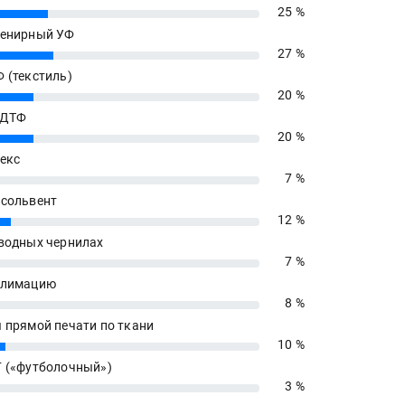
25 %
енирный УФ
27 %
 (текстиль)
20 %
 ДТФ
20 %
екс
7 %
сольвент
12 %
водных чернилах
7 %
блимацию
8 %
 прямой печати по ткани
10 %
 («футболочный»)
3 %