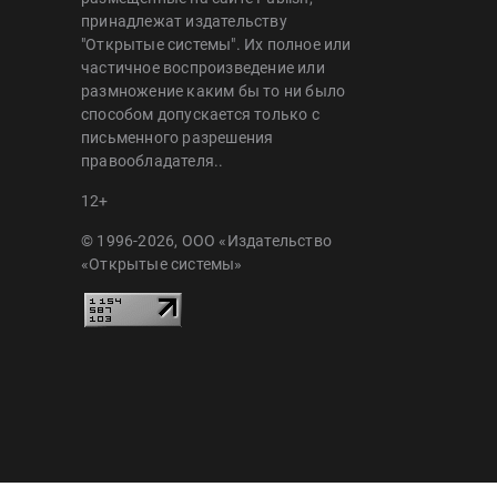
принадлежат издательству
"Открытые системы". Их полное или
частичное воспроизведение или
размножение каким бы то ни было
способом допускается только с
письменного разрешения
правообладателя..
12+
© 1996-2026, ООО «Издательство
«Открытые системы»