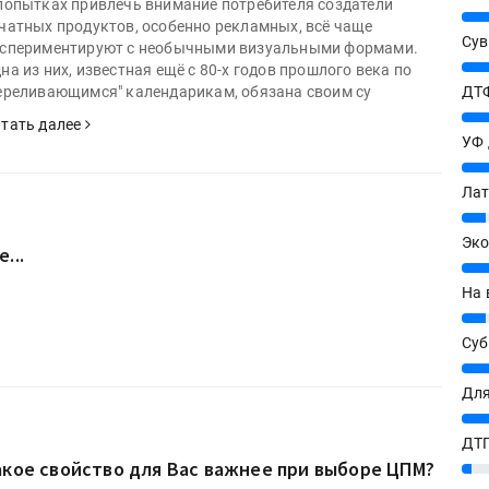
попытках привлечь внимание потребителя создатели
25%
чатных продуктов, особенно рекламных, всё чаще
Сув
спериментируют с необычными визуальными формами.
27%
на из них, известная ещё с 80-х годов прошлого века по
ДТФ
ереливающимся" календарикам, обязана своим су
20%
тать далее
УФ
20%
Лат
7%
Эко
...
12%
На 
7%
Су
8%
Для
10%
ДТГ
акое свойство для Вас важнее при выборе ЦПМ?
3%