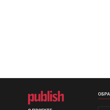
Росприроднадзор запуска
«Калькулятор утилизации»
IPSA 2026 приглашает за и
поставщиками и новыми
решениями для брендов
ОБРА