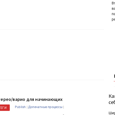
В
в
п
р
Ка
терео/варио для начинающих
се
|
|
Publish
Допечатные процессы
ТЕГИ
Ши