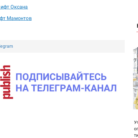
ифт Оксана
фт Мамонтов
legram
У
о
т