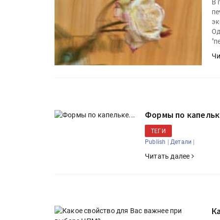
В 
пе
эк
Од
"п
Чи
Формы по капельке
ТЕГИ
|
|
Publish
Детали
Читать далее
К