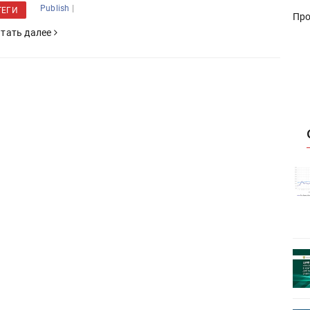
|
Publish
ТЕГИ
Про
тать далее
истику об
Росстат опубликовал статистику об
объёмах промышленного
первое
производства в стране за первое
полугодие 2026 года
 пройдет
Круглый стол на тему РОП пройдет
28 июля