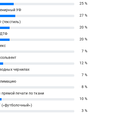
25 %
енирный УФ
27 %
 (текстиль)
20 %
 ДТФ
20 %
екс
7 %
сольвент
12 %
водных чернилах
7 %
блимацию
8 %
 прямой печати по ткани
10 %
 («футболочный»)
3 %