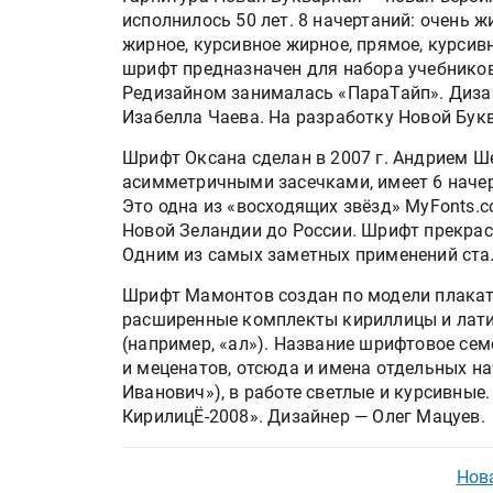
исполнилось 50 лет. 8 начертаний: очень 
жирное, курсивное жирное, прямое, курсивн
шрифт предназначен для набора учебников 
Редизайном занималась «ПараТайп». Диза
Изабелла Чаева. На разработку Новой Букв
Шрифт Оксана сделан в 2007 г. Андрием Ш
асимметричными засечками, имеет 6 начерт
Это одна из «восходящих звёзд» MyFonts.c
Новой Зеландии до России. Шрифт прекрасн
Одним из самых заметных применений стал
Шрифт Мамонтов создан по модели плакат
расширенные комплекты кириллицы и латин
(например, «ал»). Название шрифтовое се
и меценатов, отсюда и имена отдельных на
Иванович»), в работе светлые и курсивные
КирилицЁ-2008». Дизайнер — Олег Мацуев.
Нов