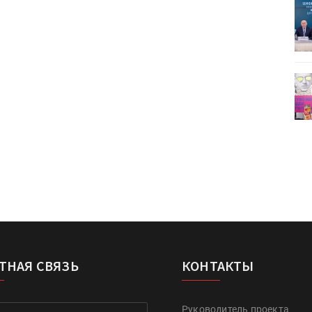
ет
Росприроднадзор запускает
«Калькулятор утилизации»
деями,
IPSA 2026 приглашает за идеями,
поставщиками и новыми
решениями для брендов
ТНАЯ СВЯЗЬ
КОНТАКТЫ
Руководитель проекта