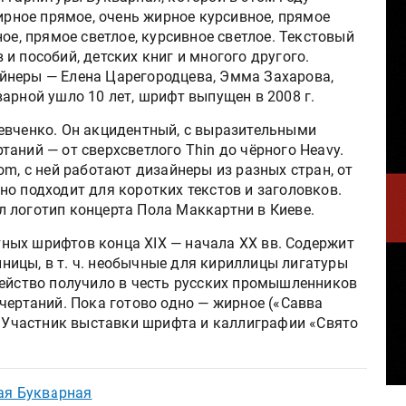
жирное прямое, очень жирное курсивное, прямое
ое, прямое светлое, курсивное светлое. Текстовый
и пособий, детских книг и многого другого.
йнеры — Елена Царегородцева, Эмма Захарова,
арной ушло 10 лет, шрифт выпущен в 2008 г.
евченко. Он акцидентный, с выразительными
аний — от сверхсветлого Thin до чёрного Heavy.
om, с ней работают дизайнеры из разных стран, от
о подходит для коротких текстов и заголовков.
 логотип концерта Пола Маккартни в Киеве.
ных шрифтов конца XIX — начала ХХ вв. Содержит
ицы, в т. ч. необычные для кириллицы лигатуры
мейство получило в честь русских промышленников
чертаний. Пока готово одно — жирное («Савва
. Участник выставки шрифта и каллиграфии «Свято
ая Букварная