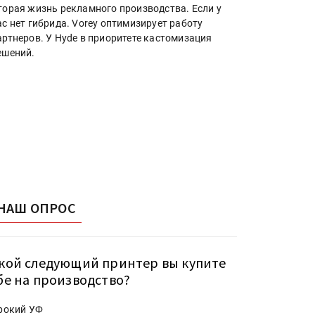
торая жизнь рекламного производства. Если у
ас нет гибрида. Vorey оптимизирует работу
артнеров. У Hyde в приоритете кастомизация
ешений.
НАШ ОПРОС
кой следующий принтер вы купите
бе на производство?
рокий УФ