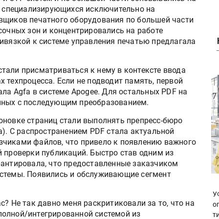
й, специализирующихся исключительно на
вщиков печатного оборудования по большей части
сочных зон и концентрировались на работе
ривязкой к системе управления печатью предлагала
тали присматриваться к нему в контексте ввода
 техпроцесса. Если не подводит память, первой
ала Agfa в системе Apogee. Для остальных PDF на
нных с последующим преобразованием.
оновке страниц стали выполнять препресс-бюро
а). С распространением PDF стала актуальной
зчиками файлов, что привело к появлению важного
й проверки публикаций. Быстро став одним из
рантировала, что предоставленные заказчиком
истемы. Появились и обслуживающие сегмент
У
с? Не так давно меня раскритиковали за то, что на
о
е полной/интегрированной системой из
т