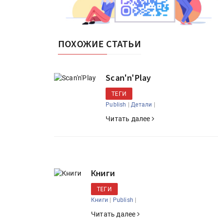
ПОХОЖИЕ СТАТЬИ
Scan'n'Play
ТЕГИ
|
|
Publish
Детали
Читать далее
HeyGears анонсировала
полноцветный гибридный 
принтер G1X
Росприроднадзор запуска
Книги
«Калькулятор утилизации»
ТЕГИ
|
|
Книги
Publish
Читать далее