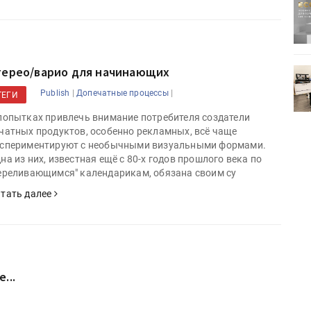
ртимент
«Дубль В» расширяет ассортимент
ения
фольги для горячего тиснения
терео/варио для начинающих
0
УФ-принтер Mimaki UJV200
зитель»
запущен в компании «Сказитель»
|
|
Publish
Допечатные процессы
ТЕГИ
попытках привлечь внимание потребителя создатели
чатных продуктов, особенно рекламных, всё чаще
спериментируют с необычными визуальными формами.
на из них, известная ещё с 80-х годов прошлого века по
ереливающимся" календарикам, обязана своим су
тать далее
...