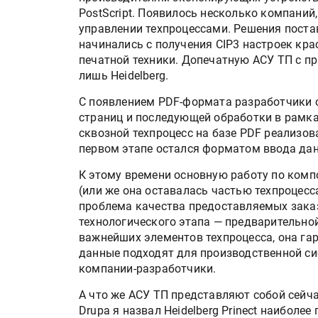
PostScript. Появилось несколько компани
управлении техпроцессами. Решения поста
начинались с получения CIP3 настроек кра
печатной техники. Допечатную АСУ ТП с п
лишь Heidelberg.
С появлением PDF-формата разработчики с
страниц и последующей обработки в рамках
сквозной техпроцесс на базе PDF реализов
первом этапе остался форматом ввода да
К этому времени основную работу по комп
(или же она оставалась частью техпроцесс
проблема качества предоставляемых зака
технологического этапа — предварительно
важнейших элементов техпроцесса, она га
данные подходят для производственной с
компании-разработчики.
А что же АСУ ТП представляют собой сейча
Drupa я назвал Heidelberg Prinect наиболе