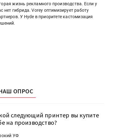
торая жизнь рекламного производства. Если у
ас нет гибрида. Vorey оптимизирует работу
артнеров. У Hyde в приоритете кастомизация
ешений.
НАШ ОПРОС
кой следующий принтер вы купите
бе на производство?
рокий УФ