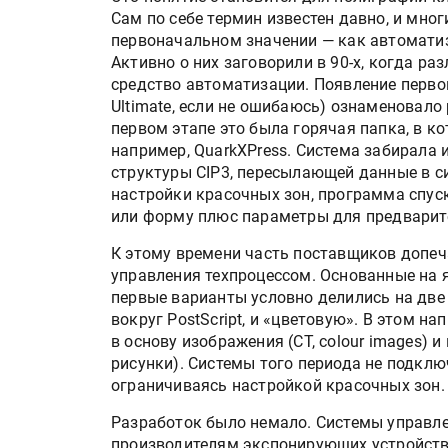
Сам по себе термин известен давно, и мно
первоначальном значении — как автомати
Активно о них заговорили в 90-х, когда р
средство автоматизации. Появление перво
Ultimate, если не ошибаюсь) ознаменовало
первом этапе это была горячая папка, в к
например, QuarkXPress. Система забирала 
структуры CIP3, пересылающей данные в с
настройки красочных зон, программа спус
или форму плюс параметры для предварит
К этому времени часть поставщиков допе
управления техпроцессом. Основанные на 
первые варианты условно делились на две
вокруг PostScript, и «цветовую». В этом на
в основу изображения (CT, colour images) 
рисунки). Системы того периода не подкл
ограничиваясь настройкой красочных зон.
Разработок было немало. Системы управл
производителям экспонирующих устройств 