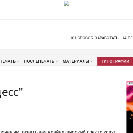
101 СПОСОБ
ЗАРАБОТАТЬ
НА ПЕ
ПЕЧАТЬ
ПОСЛЕПЕЧАТЬ
МАТЕРИАЛЫ
ТИПОГРАФИИ
Рек
РЕ
цесс"
Печ
лючевым, охватывая крайне широкий спектр услуг.