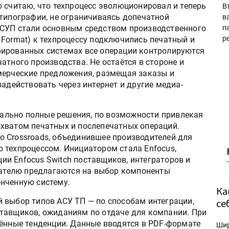
 считаю, что техпроцесс эволюционировал и теперь
В
 типографии, не ограничиваясь допечатной
в
АСУП стали основным средством производственного
п
р
 Format) к техпроцессу подключились печатный и
рированных системах все операции контролируются
атного производства. Не остаётся в стороне и
мерческие предложения, размещая заказы и
задействовать через интернет и другие медиа-
льно полные решения, по возможности привлекая
хватом печатных и послепечатных операций.
 Crossroads, объединившее производителей для
 техпроцессом. Инициатором стала Enfocus,
и Enfocus Switch поставщиков, интеграторов и
ователю предлагаются на выбор компоненты
нченную систему.
Ка
 выбор типов АСУ ТП — по способам интеграции,
се
тавщиков, ожиданиям по отдаче для компании. При
лённые тенденции. Данные вводятся в PDF-формате
Ши