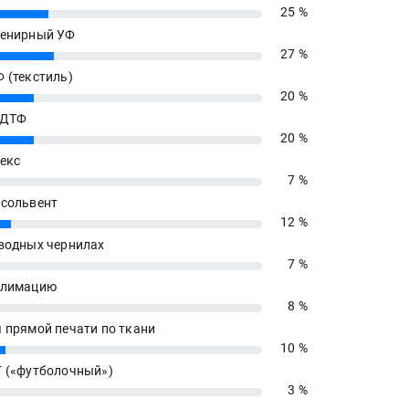
25 %
енирный УФ
27 %
 (текстиль)
20 %
 ДТФ
20 %
екс
7 %
сольвент
12 %
водных чернилах
7 %
блимацию
8 %
 прямой печати по ткани
10 %
 («футболочный»)
3 %