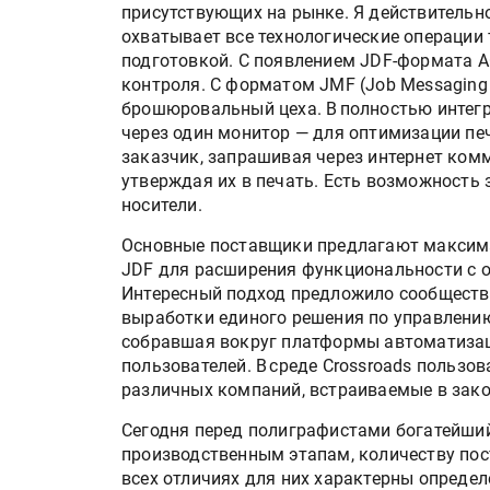
присутствующих на рынке. Я действительно
охватывает все технологические операции
подготовкой. С появлением JDF-формата 
контроля. С форматом JMF (Job Messaging
брошюровальный цеха. В полностью интег
через один монитор — для оптимизации печ
заказчик, запрашивая через интернет ком
утверждая их в печать. Есть возможность 
носители.
Основные поставщики предлагают максима
JDF для расширения функциональности с о
Интересный подход предложило сообщество
выработки единого решения по управлению
собравшая вокруг платформы автоматизаци
пользователей. В среде Crossroads польз
различных компаний, встраиваемые в зако
Сегодня перед полиграфистами богатейший
производственным этапам, количеству пос
всех отличиях для них характерны опреде