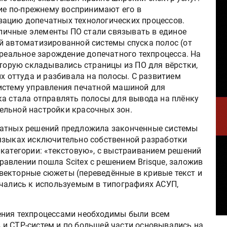
гие по-прежнему воспринимают его в
зацию допечатных технологических процессов.
азличные элементы ПО стали связывать в единое
й автоматизированной системы спуска полос (от
 реальное зарождение допечатного техпроцесса. На
оторую складывались страницы из ПО для вёрстки,
их оттуда и разбивала на полосы. С развитием
истему управления печатной машиной для
ка стала отправлять полосы для вывода на плёнку
ельной настройки красочных зон.
чатных решений предложила законченные системы
языках исключительно собственной разработки
 категории: «текстовую», с выстраиванием решений
правлении пошла Scitex с решением Brisque, заложив
и векторные сюжеты (переведённые в кривые текст и
ючались к используемым в типографиях АСУП,
ения техпроцессами необходимы были всем
и CTP-систем и по большей части основывались на