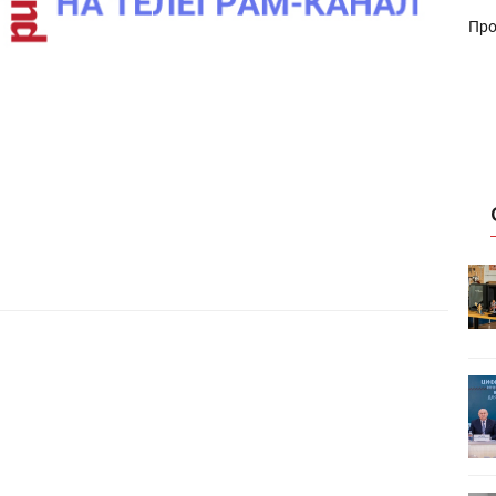
Про
HeyGears анонсировала
УФ/3D-
полноцветный гибридный УФ/3D-
принтер G1X
ет
Росприроднадзор запускает
«Калькулятор утилизации»