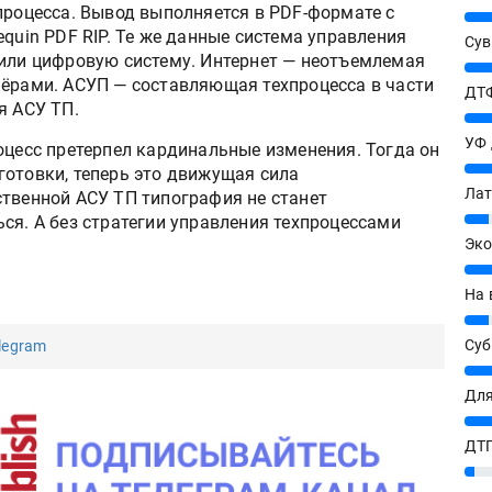
процесса. Вывод выполняется в PDF-формате с
25%
equin PDF RIP. Те же данные система управления
Сув
 или цифровую систему. Интернет — неотъемлемая
27%
нёрами. АСУП — составляющая техпроцесса в части
ДТФ
я АСУ ТП.
20%
УФ
оцесс претерпел кардинальные изменения. Тогда он
20%
готовки, теперь это движущая сила
Лат
ственной АСУ ТП типография не станет
7%
ся. А без стратегии управления техпроцессами
Эко
12%
На 
7%
Су
legram
8%
Для
10%
ДТГ
3%