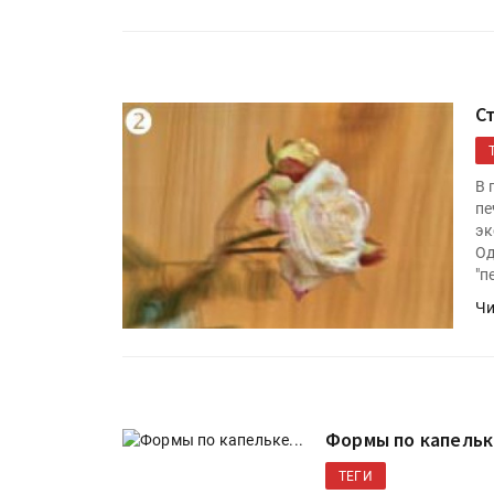
«Дубль В» расширяет ассо
фольги для горячего тисн
С
УФ-принтер Mimaki UJV20
запущен в компании «Ска
В 
пе
эк
Од
"п
Чи
Формы по капельке
ТЕГИ