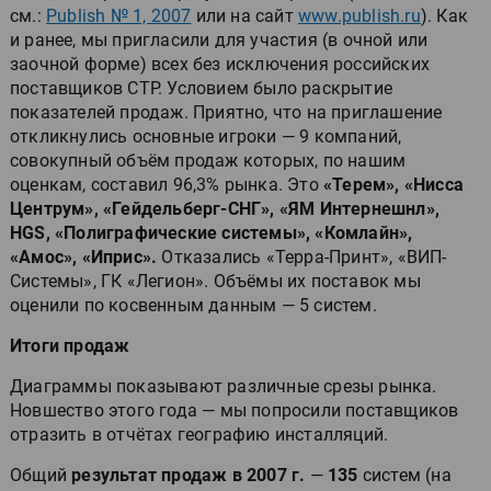
см.:
Publish № 1, 2007
или на сайт
www.publish.ru
). Как
и ранее, мы пригласили для участия (в очной или
заочной форме) всех без исключения российских
поставщиков CTP. Условием было раскрытие
показателей продаж. Приятно, что на приглашение
откликнулись основные игроки — 9 компаний,
совокупный объём продаж которых, по нашим
оценкам, составил 96,3% рынка. Это
«Терем», «Нисса
Центрум», «Гейдельберг-СНГ», «ЯМ Интернешнл»,
HGS, «Полиграфические системы», «Комлайн»,
«Амос», «Иприс».
Отказались «Терра-Принт», «ВИП-
Системы», ГК «Легион». Объёмы их поставок мы
оценили по косвенным данным — 5 систем.
Итоги продаж
Диаграммы показывают различные срезы рынка.
Новшество этого года — мы попросили поставщиков
отразить в отчётах географию инсталляций.
Общий
результат продаж в 2007 г.
—
135
систем (на