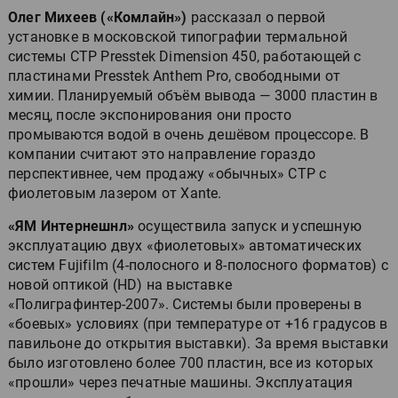
Олег Михеев («Комлайн»)
рассказал о первой
установке в московской типографии термальной
системы CTP Presstek Dimension 450, работающей с
пластинами Presstek Anthem Pro, свободными от
химии. Планируемый объём вывода — 3000 пластин в
месяц, после экспонирования они просто
промываются водой в очень дешёвом процессоре. В
компании считают это направление гораздо
перспективнее, чем продажу «обычных» CTP с
фиолетовым лазером от Xante.
«ЯМ Интернешнл»
осуществила запуск и успешную
эксплуатацию двух «фиолетовых» автоматических
систем Fujifilm (4-полосного и 8-полосного форматов) с
новой оптикой (HD) на выставке
«Полиграфинтер-2007». Системы были проверены в
«боевых» условиях (при температуре от +16 градусов в
павильоне до открытия выставки). За время выставки
было изготовлено более 700 пластин, все из которых
«прошли» через печатные машины. Эксплуатация