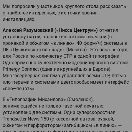
Мы попросили участников круглого стола рассказать
о наиболее интересных, с их точки зрения,
инсталляциях.
Алексей Разумовский («Нисса Центрум»)
отметил
установку пятой, полностью автоматической (с
проявкой и обжигом «в линию»; 40 форм/ч) системы в
ПК «Пушкинская площадь» (Москва). Это пока рекорд
для России по количеству CTP в одной типографии.
Одновременно существенно модернизирована система
Prinergy Connect (одна из крупнейших в Европе).
Многосерверная система управляет всеми CTP, пятью
плоттерами и системами цветопробы; имеет интерфейс
«веб—печать».
В «Типографии Михайлова» (Смоленск),
занимающейся не только газетной печатью,
установлено две системы. Одна суперскоростная
Trendsetter News 150 (с кассетной автозагрузкой,
обжигом и перфоратором/загибщиком «в линию» —
для вывода газетных форм) до этого показывалась на