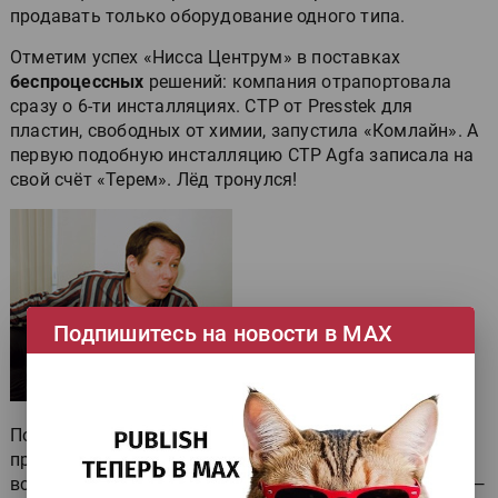
продавать только оборудование одного типа.
Отметим успех «Нисса Центрум» в поставках
беспроцессных
решений: компания отрапортовала
сразу о 6-ти инсталляциях. CTP от Presstek для
пластин, свободных от химии, запустила «Комлайн». А
первую подобную инсталляцию CTP Agfa записала на
свой счёт «Терем». Лёд тронулся!
Подпишитесь на новости в МАХ
Подсчёт
по типам пластин
в прошлом году не
проводился, поэтому лишь констатируем: больше
всего инсталляций сделано для термальных пластин —