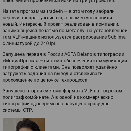
плюс линия пробивки/загибки на три устройства.
Начата программа trade-in — в этом году забрали
первый аппарат у клиента, а взамен установили
новый. Интересный проект реализован в компании,
занимающейся печатью по металлу: на установленной
там VLF-машине используется растрирование Sublima
с линиатурой до 240 lpi.
Запущена первая в России AGFA Delano в типографии
«МедиаПресса» — система обеспечения коммуникации
типографии с клиентами. Она позволяет удалённо
загружать задания на вывод и отслеживать
прохождение по цепочке техпроцесса.
Запущена вторая система формата VLF на Тверском
полиграфкомбинате. А в одной из коммерческих
типографий одновременно запущено сразу две
системы СТР.