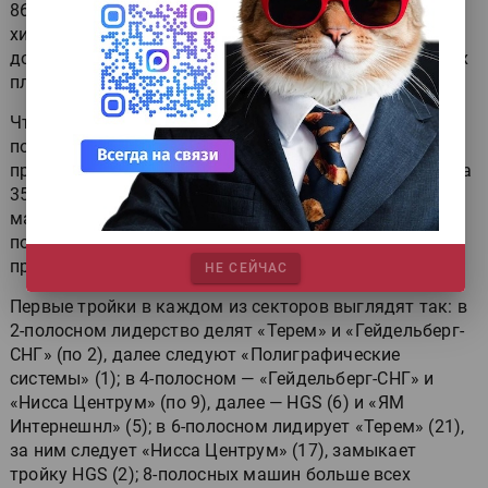
86 (из них 6 для беспроцессных и 2 для свободных от
химии), далее следуют 39 для фотополимерных, но
доля машин для экспонирования серебросодержащих
пластин всё ещё значительна (9 — 6,7%).
Что касается
форматов
, то не оправдал надежды 2-
полосный сектор — роста не было. На 17,6% выросли
продажи 4-полосных машин, на 36,7% — 6-полосных, на
35% — 8-полосных, а сектор VLF потерял — с 5 до 3
машин. Самые массовые сектора — 8- (46), 6- (41) и 4-
полосный (40). Соотношение продаж по форматам
представлено на диаграмме.
НЕ СЕЙЧАС
Первые тройки в каждом из секторов выглядят так: в
2-полосном лидерство делят «Терем» и «Гейдельберг-
СНГ» (по 2), далее следуют «Полиграфические
системы» (1); в 4-полосном — «Гейдельберг-СНГ» и
«Нисса Центрум» (по 9), далее — HGS (6) и «ЯМ
Интернешнл» (5); в 6-полосном лидирует «Терем» (21),
за ним следует «Нисса Центрум» (17), замыкает
тройку HGS (2); 8-полосных машин больше всех