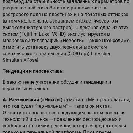
подтвердила стабильность заявленных параметров по
разрешающей способности и равномерности
растрового поля на пластинах и на печатных оттисках
(в том числе с использованием стохастического и
высоколиниатурного растров). С декабря одна из этих
систем (Fujifilm Luxel V8HD) эксплуатируется в
московской типографии «Новости». Также необходимо
отметить установку двух термальные систем
сверхвысокого разрешения (5080 dpi) Luescher
Simultan XPose!.
Тенденции и перспективы
В заключение участники обсудили тенденции и
перспективы рынка.
А. Разумовский («Нисса»)
отметил: «Мы предполагали,
что год будет “термальным” — таким он и стал.
Отчасти это связано со следующим витком развития
технологий и рынка — появлением беспроцессных и
свободных от химии решений, которые представлены
только на термальной платформе. Пока другие