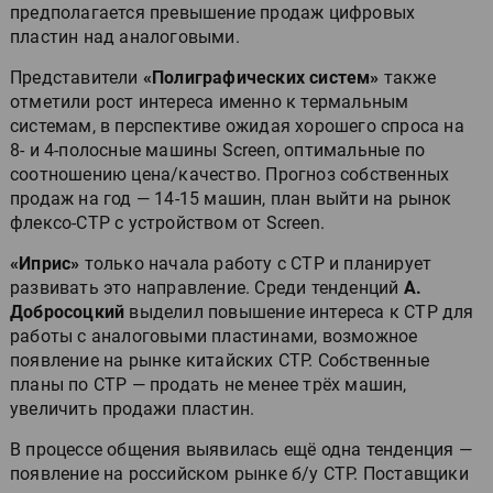
предполагается превышение продаж цифровых
пластин над аналоговыми.
Представители
«Полиграфических систем»
также
отметили рост интереса именно к термальным
системам, в перспективе ожидая хорошего спроса на
8- и 4-полосные машины Screen, оптимальные по
соотношению цена/качество. Прогноз собственных
продаж на год — 14-15 машин, план выйти на рынок
флексо-CTP с устройством от Screen.
«Иприс»
только начала работу с CTP и планирует
развивать это направление. Среди тенденций
А.
Добросоцкий
выделил повышение интереса к CTP для
работы с аналоговыми пластинами, возможное
появление на рынке китайских CTP. Собственные
планы по CTP — продать не менее трёх машин,
увеличить продажи пластин.
В процессе общения выявилась ещё одна тенденция —
появление на российском рынке б/у CTP. Поставщики