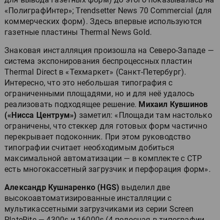
«ПолиграфИнтер»; Trendsetter News 70 Commercial (для
коммерческих форм). Здесь впервые используются
газетные пластины Thermal News Gold.
Знаковая инсталляция произошла на Северо-Западе —
система экспонирования беспроцессных пластин
Thermal Direct в «Техмаркет» (Санкт-Петербург).
Интересно, что это небольшая типография с
ограниченными площадями, но и для неё удалось
реализовать подходящее решение.
Михаил Кувшинов
(«Нисса Центрум»)
заметил: «Площади там настолько
ограничены, что стеккер для готовых форм частично
перекрывает подоконник. При этом руководство
типографии считает необходимым добиться
максимальной автоматизации — в комплекте с CTP
есть многокассетный загрузчик и перфорация форм».
Александр Кушнаренко (HGS)
выделил две
высокоавтоматизированные инсталляции с
мультикассетными загрузчиками из серии Screen
PlateRite — 4300s и 16000s (4-полосная в типографии