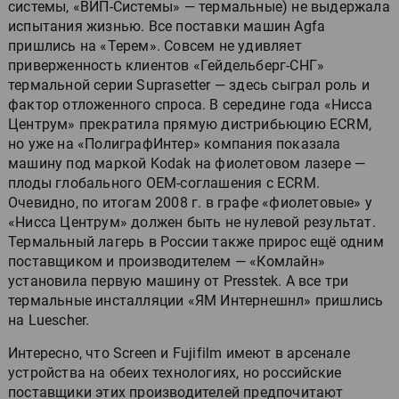
системы, «ВИП-Системы» — термальные) не выдержала
испытания жизнью. Все поставки машин Agfa
пришлись на «Терем». Совсем не удивляет
приверженность клиентов «Гейдельберг-СНГ»
термальной серии Suprasetter — здесь сыграл роль и
фактор отложенного спроса. В середине года «Нисса
Центрум» прекратила прямую дистрибьюцию ECRM,
но уже на «ПолиграфИнтер» компания показала
машину под маркой Kodak на фиолетовом лазере —
плоды глобального OEM-соглашения с ECRM.
Очевидно, по итогам 2008 г. в графе «фиолетовые» у
«Нисса Центрум» должен быть не нулевой результат.
Термальный лагерь в России также прирос ещё одним
поставщиком и производителем — «Комлайн»
установила первую машину от Presstek. А все три
термальные инсталляции «ЯМ Интернешнл» пришлись
на Luescher.
Интересно, что Screen и Fujifilm имеют в арсенале
устройства на обеих технологиях, но российские
поставщики этих производителей предпочитают