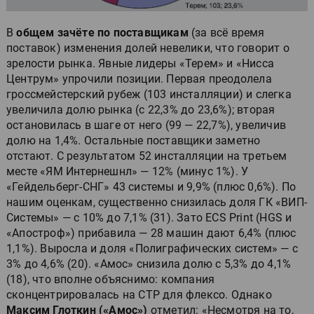
В
общем зачёте по поставщикам
(за всё время
поставок) изменения долей невелики, что говорит о
зрелости рынка. Явные лидеры «Терем» и «Нисса
Центрум» упрочили позиции. Первая преодолела
гроссмейстерский рубеж (103 инсталляции) и слегка
увеличила долю рынка (с 22,3% до 23,6%); вторая
остановилась в шаге от него (99 — 22,7%), увеличив
долю на 1,4%. Остальные поставщики заметно
отстают. С результатом 52 инсталляции на третьем
месте «ЯМ Интернешнл» — 12% (минус 1%). У
«Гейдельберг-СНГ» 43 системы и 9,9% (плюс 0,6%). По
нашим оценкам, существенно снизилась доля ГК «ВИП-
Системы» — с 10% до 7,1% (31). Зато ECS Print (HGS и
«Апостроф») прибавила — 28 машин дают 6,4% (плюс
1,1%). Выросла и доля «Полиграфических систем» — с
3% до 4,6% (20). «Амос» снизила долю с 5,3% до 4,1%
(18), что вполне объяснимо: компания
сконцентрировалась на CTP для флексо. Однако
Максим Глоткин
(«Амос»)
отметил: «Несмотря на то,