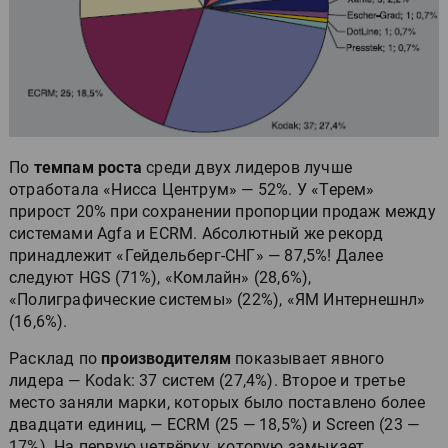
По
темпам роста
среди двух лидеров лучше
отработала «Нисса Центрум» — 52%. У «Терем»
прирост 20% при сохранении пропорции продаж между
системами Agfa и ECRM. Абсолютный же рекорд
принадлежит «Гейдельберг-СНГ» — 87,5%! Далее
следуют HGS (71%), «Комлайн» (28,6%),
«Полиграфические системы» (22%), «ЯМ Интернешнл»
(16,6%).
Расклад по
производителям
показывает явного
лидера — Kodak: 37 систем (27,4%). Второе и третье
место заняли марки, которых было поставлено более
двадцати единиц, — ECRM (25 — 18,5%) и Screen (23 —
17%). На первую четвёрку, которую замыкает