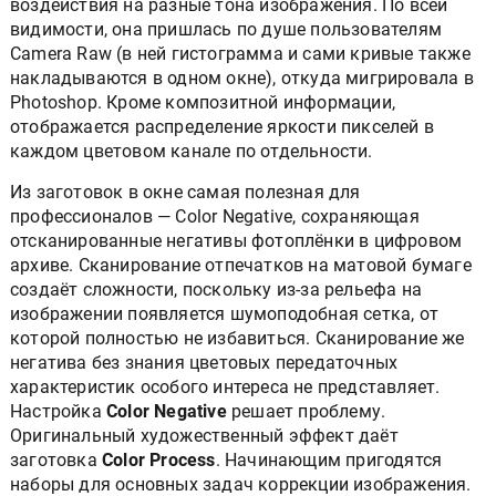
воздействия на разные тона изображения. По всей
видимости, она пришлась по душе пользователям
Camera Raw (в ней гистограмма и сами кривые также
накладываются в одном окне), откуда мигрировала в
Photoshop. Кроме композитной информации,
отображается распределение яркости пикселей в
каждом цветовом канале по отдельности.
Из заготовок в окне самая полезная для
профессионалов — Color Negative, сохраняющая
отсканированные негативы фотоплёнки в цифровом
архиве. Сканирование отпечатков на матовой бумаге
создаёт сложности, поскольку из-за рельефа на
изображении появляется шумоподобная сетка, от
которой полностью не избавиться. Сканирование же
негатива без знания цветовых передаточных
характеристик особого интереса не представляет.
Настройка
Color Negative
решает проблему.
Оригинальный художественный эффект даёт
заготовка
Color Process
. Начинающим пригодятся
наборы для основных задач коррекции изображения.