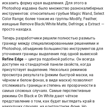
исказить форму края выделения. Для этого в
Photoshop издавна было множество разнокалиберных
инструментов: относительно грубые Мagic Wand, Select
Color Range; более тонкие из группы Modify, Feather;
изящные Remove Black/White Matte, Defringe; а Extract —
просто находка.
Теперь разработчики решили полностью размыть
границу между специализированными решениями и
Photoshop, объединив большинство инструментов для
уточнения границы выделения под одной вывеской
Refine Edge
— центра подобной работы. Он всегда
доступен на стандартной панели свойств, когда
присутствует выделение. Несколько режимов
просмотра результата (режим быстрой маски, на
чёрном и белом фонах, в виде маски) позволяют
отслеживать границы и степень их прозрачности в
самых сложных случаях. Самые перспективные
режимы On Black и On White дают чёткое
представление о том, как будет выглядеть край в
наихудших случаях, на контрастном фоне. Но