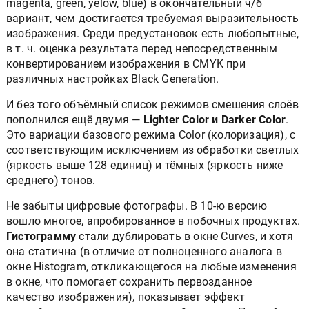
magenta, green, yelow, blue) в окончательный ч/б
вариант, чем достигается требуемая выразительность
изображения. Среди предустановок есть любопытные,
в т. ч. оценка результата перед непосредственным
конвертированием изображения в CMYK при
различных настройках Black Generation.
И без того объёмный список режимов смешения слоёв
пополнился ещё двумя —
Lighter Color и Darker Color
.
Это вариации базового режима Color (колоризация), с
соответствующим исключением из обработки светлых
(яркость выше 128 единиц) и тёмных (яркость ниже
среднего) тонов.
Не забыты цифровые фотографы. В 10-ю версию
вошло многое, апробированное в побочных продуктах.
Гистограмму
стали дублировать в окне Curves, и хотя
она статична (в отличие от полноценного аналога в
окне Histogram, откликающегося на любые изменения
в окне, что помогает сохранить первозданное
качество изображения), показывает эффект