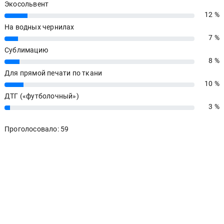
Экосольвент
12 %
12%
На водных чернилах
7 %
7%
Сублимацию
8 %
8%
Для прямой печати по ткани
10 %
10%
ДТГ («футболочный»)
3 %
3%
Проголосовало: 59