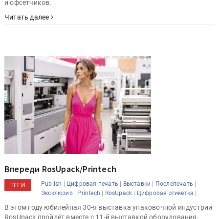
и офсетчиков.
Читать далее
Впереди RosUpack/Printech
|
|
|
|
Publish
Цифровая печать
Выставки
Послепечать
ТЕГИ
|
|
|
|
Эксклюзив
Printech
RosUpack
Цифровая этикетка
В этом году юбилейная 30-я выставка упаковочной индустрии
RosUpack пройдёт вместе с 11-й выставкой оборудования,