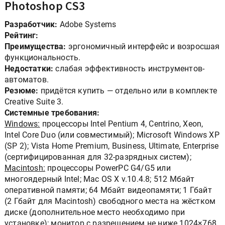
Photoshop CS3
Разработчик:
Adobe Systems
Рейтинг:
Преимущества:
эргономичный интерфейс и возросшая
функциональность.
Недостатки:
слабая эффективность инструментов-
автоматов.
Резюме:
придётся купить — отдельно или в комплекте
Creative Suite 3.
Системные требования:
Windows:
процессоры Intel Pentium 4, Centrino, Xeon,
Intel Core Duo (или совместимый); Microsoft Windows XP
(SP 2); Vista Home Premium, Business, Ultimate, Enterprise
(сертифицированная для 32-разрядных систем);
Macintosh:
процессоры PowerPC G4/G5 или
многоядерный Intel; Mac OS X v.10.4.8; 512 Мбайт
оперативной памяти; 64 Мбайт видеопамяти; 1 Гбайт
(2 Гбайт для Macintosh) свободного места на жёстком
диске (дополнительное место необходимо при
установке); монитор с разрешением не ниже 1024×768