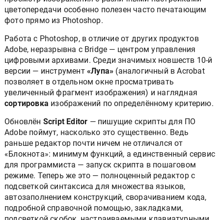
цветопередачи особенно полезен часто печатающим
фото прямо из Photoshop.
Работа с Photoshop, в отличие от других продуктов
Adobe, неразрывна с Bridge — центром управления
цифровыми архивами. Среди значимых новшеств 10-й
версии — инструмент
«Лупа»
(аналогичный в Acrobat
позволяет в отдельном окне просматривать
увеличенный фрагмент изображения) и наглядная
сортировка
изображений по определённому критерию.
Обновлён
Script Editor
— пишущие скрипты для ПО
Adobe поймут, насколько это существенно. Ведь
раньше редактор почти ничем не отличался от
«Блокнота»: минимум функций, а единственный сервис
для программиста — запуск скрипта в пошаговом
режиме. Теперь же это — полноценный редактор с
подсветкой синтаксиса для множества языков,
автозаполнением конструкций, сворачиванием кода,
подробной справочной помощью, закладками,
подсветкой скобок, настраиваемыми клавиатурными