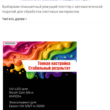
Выбираем планшетный режущий плоттер с автоматической
подачей для обработки листовых материалов.
Читать далее
Реклама. Рекламодатель ООО "Передовые Системы
РЕКЛАМА
Печати" erid: 2SDnjd2d4Qz