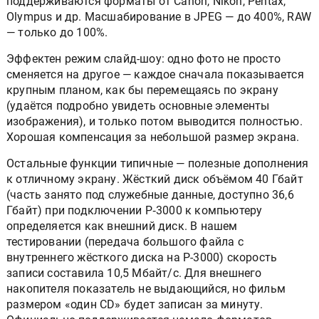
поддерживаются форматы от Canon, Nikon, Pentax,
Olympus и др. Масшабирование в JPEG — до 400%, RAW
— только до 100%.
Эффектен режим слайд-шоу: одно фото не просто
сменяется на другое — каждое сначала показывается
крупным планом, как бы перемещаясь по экрану
(удаётся подробно увидеть основные элементы
изображения), и только потом выводится полностью.
Хорошая компенсация за небольшой размер экрана.
Остальные функции типичные — полезные дополнения
к отличному экрану. Жёсткий диск объёмом 40 Гбайт
(часть занято под служебные данные, доступно 36,6
Гбайт) при подключении P‑3000 к компьютеру
определяется как внешний диск. В нашем
тестировании (передача большого файла с
внутреннего жёсткого диска на P-3000) скорость
записи составила 10,5 Мбайт/с. Для внешнего
накопителя показатель не выдающийся, но фильм
размером «один CD» будет записан за минуту.