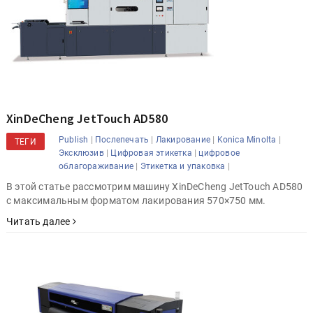
XinDeCheng JetTouch AD580
|
|
|
|
Publish
Послепечать
Лакирование
Konica Minolta
ТЕГИ
|
|
Эксклюзив
Цифровая этикетка
цифровое
|
|
облагораживание
Этикетка и упаковка
В этой статье рассмотрим машину XinDeCheng JetTouch AD580
с максимальным форматом лакирования 570×750 мм.
Читать далее