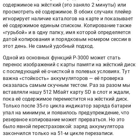
содержимое на жёсткий (это заняло 2 минуты) или
просмотреть её содержимое. В обоих случаях плейер
игнорирует наличие каталогов на карте и показывает
её содержимое единым списком. Копирование также
«гурьбой» и в одну папку, имя которой определяется
датой копирования и порядковым номером сессии в
этот день. Не самый удобный подход.
Одной из основных функций P-3000 может стать
перенос изображений с карты памяти на жёсткий диск
с последующей её очисткой в полевых условиях. Тут
важна «стойкость» аккумуляторов — её проверка
оказалась самым скучным тестом. Раз за разом мы
вставляли нашу 512 Мбайт карту SD в слот и ждали,
пока её содержимое переместится на жёсткий диск.
Только после 35-го цикла индикатор заряда батареи
упал на минимум, и появилось предупреждение, что
резервное копирование может прерваться. Но это
было явной перестраховкой: заряд аккумулятора
закончился только на 51-м цикле перезаписи.