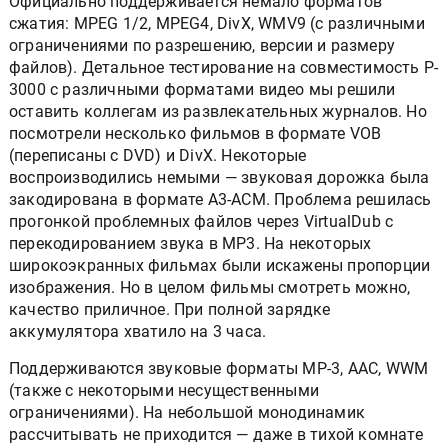
Официально поддерживается немало форматов
сжатия: MPEG 1/2, MPEG4, DivX, WMV9 (с различными
ограничениями по разрешению, версии и размеру
файлов). Детальное тестирование на совместимость P-
3000 с различными форматами видео мы решили
оставить коллегам из развлекательных журналов. Но
посмотрели несколько фильмов в формате VOB
(переписаны с DVD) и DivX. Некоторые
воспроизводились немыми — звуковая дорожка была
закодирована в формате A3-ACM. Проблема решилась
прогонкой проблемных файлов через VirtualDub с
перекодированием звука в MP3. На некоторых
широкоэкранных фильмах были искажены пропорции
изображения. Но в целом фильмы смотреть можно,
качество приличное. При полной зарядке
аккумулятора хватило на 3 часа.
Поддерживаются звуковые форматы MP-3, AAC, WWM
(также с некоторыми несущественными
ограничениями). На небольшой монодинамик
рассчитывать не приходится — даже в тихой комнате