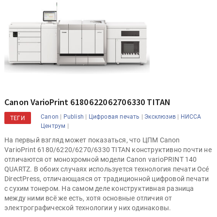
Canon VarioPrint 6180 6220 6270 6330 TITAN
|
|
|
|
Canon
Publish
Цифровая печать
Эксклюзив
НИССА
ТЕГИ
|
Центрум
На первый взгляд может показаться, что ЦПМ Canon
VarioPrint 6180/6220/6270/6330 TITAN конструктивно почти не
отличаются от монохромной модели Canon varioPRINT 140
QUARTZ. В обоих случаях используется технология печати Océ
DirectPress, отличающаяся от традиционной цифровой печати
с сухим тонером. На самом деле конструктивная разница
между ними всё же есть, хотя основные отличия от
электрографической технологии у них одинаковы.