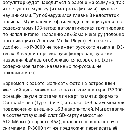
регулятор будет находиться в районе максимума, так
что слушать музыку (и смотреть фильмы) лучше с
наушниками. Тут обнаружился главный недостаток
плейера. Музыкальные файлы идентифицируются по
содержимому ID3-тегов: автоматическая группировка
по исполнителю, названию альбома и жанру (подобно
организации в Windows Media Player). Это очень
удобно… Но P-3000 не понимает русского языка в ID3-
тегах! А ведь интерфейс русифицирован, русские
названия файлов отображаются корректно (хотя
содержимое папок, названных по-русски, не
показывается).
Вернёмся к работе. Записать фото на встроенный
жёсткий диск можно не только с компьютера. P-3000
оснащён двумя слотами для карт памяти: формата
CompactFlash (Type II) и SD, а также USB-разъёмом для
подключения внешних USB-накопителей. Мы вставили
в соответствующий слот SD-карту ёмкостью
512 Мбайт (скорость 45×), полностью заполненную
снимками. P‑3000 тут же предложил переписать её