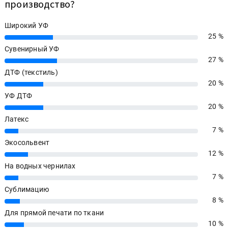
производство?
Широкий УФ
25 %
25%
Сувенирный УФ
27 %
27%
ДТФ (текстиль)
20 %
20%
УФ ДТФ
20 %
20%
Латекс
7 %
7%
Экосольвент
12 %
12%
На водных чернилах
7 %
7%
Сублимацию
8 %
8%
Для прямой печати по ткани
10 %
10%