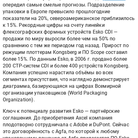
опередил самые смелые прогнозы. Подразделение
упаковки в Европе превысило прошлогодние
показатели на 20%, североамериканское приблизилось
к 15%. Рекордные цифры на счету линейки
флексографских формных устройств Esko CDI —
продажи по миру выросли более чем на 50% по
сравнению с тем же периодом год назад. Прирост по
режущим плоттерам Kongsberg и ПО Scope составил
более 15%. По данным Esko, в 2006 г. продано более
200 CTP-систем CDI и более 400 устройств Kongsberg.
Компания успешно нарастила объёмы во всех
сегментах присутствия, что наглядно демонстрирует
диаграмма, базирующаяся на цифрах Всемирной
организации упаковщиков (World Packaging
Organization).
Ключ к потенциалу развития Esko — партнёрские
соглашения. До приобретения Axcel компания
плодотворно сотрудничала с Adobe и DuPont. Сейчас
это договорённость с Agfa, по которой к любому