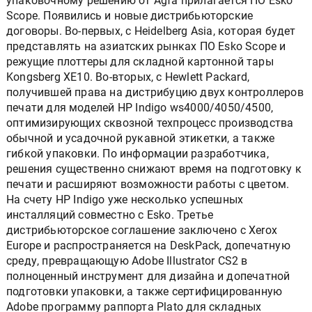
упаковочному решению от Agfa прилагается ПО Esko
Scope. Появились и новые дистрибьюторские
договоры. Во-первых, с Heidelberg Asia, которая будет
представлять на азиатских рынках ПО Esko Scope и
режущие плоттеры для складной картонной тары
Kongsberg XE10. Во-вторых, с Hewlett Packard,
получившей права на дистрибуцию двух контроллеров
печати для моделей HP Indigo ws4000/4050/4500,
оптимизирующих сквозной техпроцесс производства
обычной и усадочной рукавной этикетки, а также
гибкой упаковки. По информации разработчика,
решения существенно снижают время на подготовку к
печати и расширяют возможности работы с цветом.
На счету HP Indigo уже несколько успешных
инсталляций совместно с Esko. Третье
дистрибьюторское соглашение заключено с Xerox
Europe и распространяется на DeskPack, допечатную
среду, превращающую Adobe Illustrator CS2 в
полноценный инструмент для дизайна и допечатной
подготовки упаковки, а также сертифицированную
Adobe программу раппорта Plato для складных