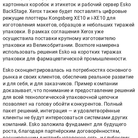
картонных коробок и этикеток и рабочий сервер Esko
BackStage. Xerox также будет поставлять цифровые
режущие плоттеры Kongsberg XE10 и i-XE10 для
изготовления макетов, образцов и небольших тиражей
упаковки. В рамках соглашения Xerox уже
осуществила поставки крупному изготовителю
упаковки из Великобритании. Boxmore намерена
использовать решения Esko на коротких тиражах
упаковки для фармацевтической промышленности.
Esko сконцентрировалась на потребностях основного
рынка и своих клиентов, обеспечив реальное развитие
и для себя, и для заказчиков. Пример компании
доказывает, что понимание и предоставление решений
для всей технологической упаковочной цепочки
позволяет на голову обойти конкурентов. Полный
пакет решений, интеграция — и удовлетворённые
клиенты не будут интересоваться системами других
компаний. Esko заложила фундамент для будущего
роста, благодаря партнёрским договорённостям,
расширяющим дистрибьюторскую сеть, и глубокому