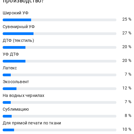
производство?
Широкий УФ
25 %
25%
Сувенирный УФ
27 %
27%
ДТФ (текстиль)
20 %
20%
УФ ДТФ
20 %
20%
Латекс
7 %
7%
Экосольвент
12 %
12%
На водных чернилах
7 %
7%
Сублимацию
8 %
8%
Для прямой печати по ткани
10 %
10%