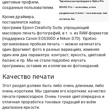
цветовые профили,
Чернильные картриджи в Stylus Pro
созданные пользователем.
R2400: Pro — их восемь, и они
раздельные; Contra — они меньше, чем
Кроме драйвера,
хотелось бы
поставляется набор
программ Epson Creativity Suite, упрощающий
массовую печать фотографий, в т. ч. из RAW-форматов
(поддержка Canon EOS300D и Nikon D70). Удобно
организована пробная печать — можно напечатать
один фрагмент фото в разных вариациях, изменяя
один или два параметра: контраст, яркость, цветовой
баланс и пр. Мы не стали подробно изучать
программы, оставив их коллегам из фотоизданий.
Качество печати
Этот раздел должен быть либо очень длинным, либо
очень коротким. Мы сделаем его коротким: качество
печати превосходное. Очень точная цветопередача и
отличная проработка тоновых градаций во всём
диапазоне яркости.