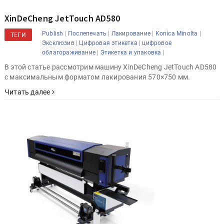
XinDeCheng JetTouch AD580
|
|
|
|
Publish
Послепечать
Лакирование
Konica Minolta
ТЕГИ
|
|
Эксклюзив
Цифровая этикетка
цифровое
|
|
облагораживание
Этикетка и упаковка
В этой статье рассмотрим машину XinDeCheng JetTouch AD580
с максимальным форматом лакирования 570×750 мм.
Читать далее