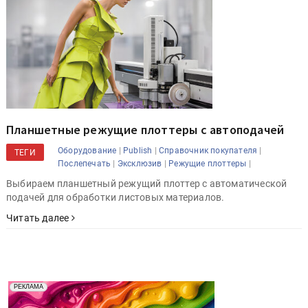
Планшетные режущие плоттеры с автоподачей
|
|
|
Оборудование
Publish
Справочник покупателя
ТЕГИ
|
|
|
Послепечать
Эксклюзив
Режущие плоттеры
Выбираем планшетный режущий плоттер с автоматической
подачей для обработки листовых материалов.
Читать далее
Реклама. Рекламодатель ООО "Передовые Системы
РЕКЛАМА
Печати" erid: 2SDnjd2d4Qz