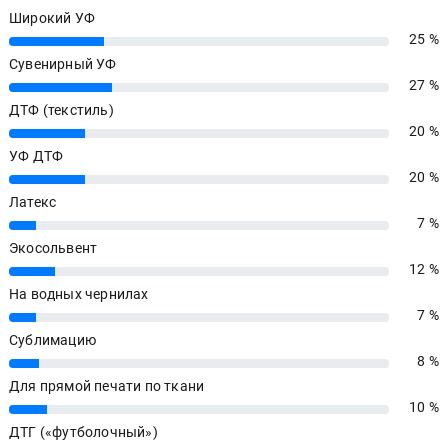
Широкий УФ
25 %
25%
Сувенирный УФ
27 %
27%
ДТФ (текстиль)
20 %
20%
УФ ДТФ
20 %
20%
Латекс
7 %
7%
Экосольвент
12 %
12%
На водных чернилах
7 %
7%
Сублимацию
8 %
8%
Для прямой печати по ткани
10 %
10%
ДТГ («футболочный»)