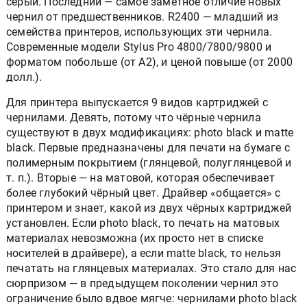
серый. Последний — самое заметное отличие новых
чернил от предшественников. R2400 — младший из
семейства принтеров, использующих эти чернила.
Современные модели Stylus Pro 4800/7800/9800 и
форматом побольше (от А2), и ценой повыше (от 2000
долл.).
Для принтера выпускается 9 видов картриджей с
чернилами. Девять, потому что чёрные чернила
существуют в двух модификациях: photo black и matte
black. Первые предназначены для печати на бумаге с
полимерным покрытием (глянцевой, полуглянцевой и
т. п.). Вторые — на матовой, которая обеспечивает
более глубокий чёрный цвет. Драйвер «общается» с
принтером и знает, какой из двух чёрных картриджей
установлен. Если photo black, то печать на матовых
материалах невозможна (их просто нет в списке
носителей в драйвере), а если matte black, то нельзя
печатать на глянцевых материалах. Это стало для нас
сюрпризом — в предыдущем поколении чернил это
ограничение было вдвое мягче: чернилами photo black