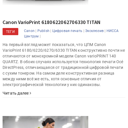
Canon VarioPrint 6180 6220 6270 6330 TITAN
|
|
|
|
Canon
Publish
Цифровая печать
Эксклюзив
НИССА
ТЕГИ
|
Центрум
На первый взгляд может показаться, что ЦПМ Canon
VarioPrint 6180/6220/6270/6330 TITAN конструктивно почти не
отличаются от монохромной модели Canon varioPRINT 140
QUARTZ. В обоих случаях используется технология печати Océ
DirectPress, отличающаяся от традиционной цифровой печати
с сухим тонером. На самом деле конструктивная разница
между ними всё же есть, хотя основные отличия от
электрографической технологии у них одинаковы.
Читать далее