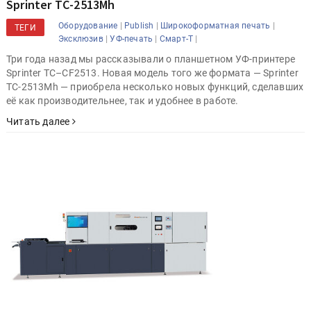
Sprinter ТС-2513Mh
|
|
|
Оборудование
Publish
Широкоформатная печать
ТЕГИ
|
|
|
Эксклюзив
УФ-печать
Смарт-Т
Три года назад мы рассказывали о планшетном УФ-принтере
Sprinter TC–CF2513. Новая модель того же формата — Sprinter
ТС-2513Mh — приобрела несколько новых функций, сделавших
её как производительнее, так и удобнее в работе.
Читать далее