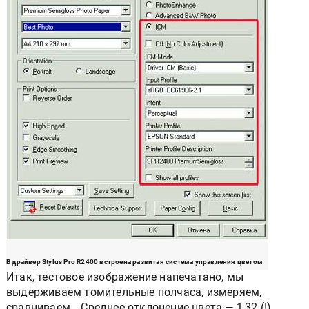
В драйвер Stylus Pro R2400 встроена развитая система управления цветом
Итак, тестовое изображение напечатано, мы
выдерживаем томительные полчаса, измеряем,
сравниваем… Среднее отклонение цвета — 1,32 (!),