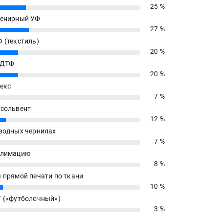
25 %
енирный УФ
27 %
 (текстиль)
20 %
 ДТФ
20 %
екс
7 %
сольвент
12 %
водных чернилах
7 %
блимацию
8 %
 прямой печати по ткани
10 %
 («футболочный»)
3 %