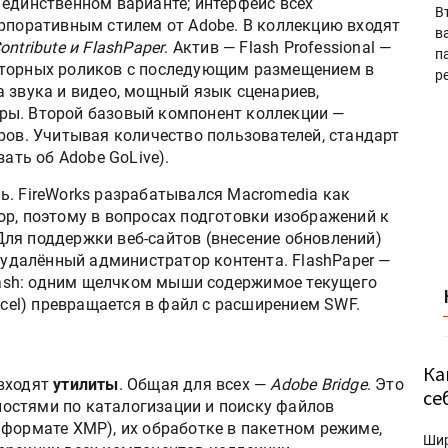
 единственном варианте; интерфейс всех
В
орпоративным стилем от Adobe. В коллекцию входят
в
ontribute и FlashPaper
. Актив — Flash Professional —
п
кторных роликов с последующим размещением в
р
 звука и видео, мощный язык сценариев,
ры. Второй базовый компонент коллекции —
ров. Учитывая количество пользователей, стандарт
зать об Adobe GoLive).
ь. FireWorks разрабатывался Macromedia как
op, поэтому в вопросах подготовки изображений к
ля поддержки веб-сайтов (внесение обновлений)
о удалённый администратор контента. FlashPaper —
Flash: одним щелчком мыши содержимое текущего
xcel) превращается в файл с расширением SWF.
Ка
 входят
утилиты
. Общая для всех —
Adobe Bridge
. Это
се
остями по каталогизации и поиску файлов
 формате XMP), их обработке в пакетном режиме,
Ши