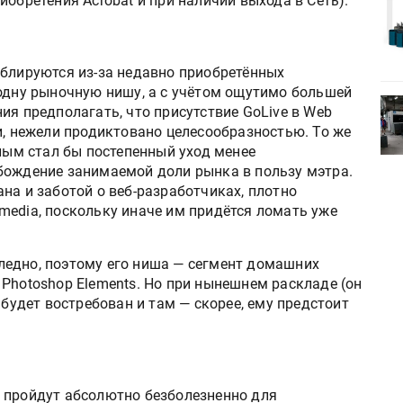
иобретения Acrobat и при наличии выхода в Сеть).
Kairos выпускает станцию
r Lava
смешения красок Ada Color Lava
ублируются из-за недавно приобретённых
 одну рыночную нишу, а с учётом ощутимо большей
са
Два автоматических пресса
ия предполагать, что присутствие GoLive в Web
атацию в
DAYUAN введены в эксплуатацию в
и, нежели продиктовано целесообразностью. То же
фии»
«Черноголовской типографии»
ьным стал бы постепенный уход менее
бождение занимаемой доли рынка в пользу мэтра.
на и заботой о веб-разработчиках, плотно
media, поскольку иначе им придётся ломать уже
 бледно, поэтому его ниша — сегмент домашних
Photoshop Elements. Но при нынешнем раскладе (он
 будет востребован и там — скорее, ему предстоит
 пройдут абсолютно безболезненно для