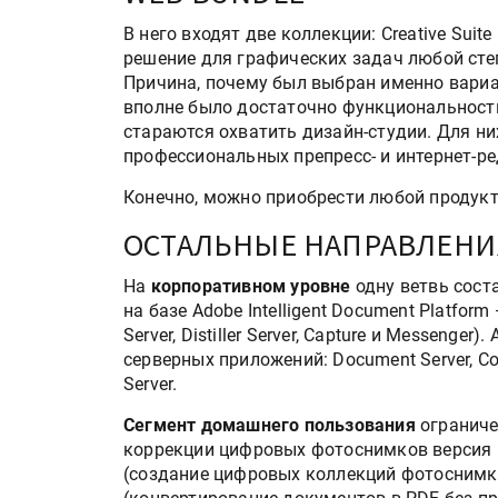
В него входят две коллекции: Creative Suit
решение для графических задач любой степ
Причина, почему был выбран именно вариа
вполне было достаточно функциональности
стараются охватить дизайн-студии. Для н
профессиональных препресс- и интернет-ре
Конечно, можно приобрести любой продукт 
ОСТАЛЬНЫЕ НАПРАВЛЕНИ
Росприроднадзор запуска
На
корпоративном уровне
одну ветвь сост
«Калькулятор утилизации»
на базе Adobe Intelligent Document Platform
Server, Distiller Server, Capture и Messeng
серверных приложений: Document Server, Conte
Server.
IPSA 2026 приглашает за и
поставщиками и новыми
Сегмент домашнего пользования
ограниче
решениями для брендов
коррекции цифровых фотоснимков версия р
(создание цифровых коллекций фотоснимков