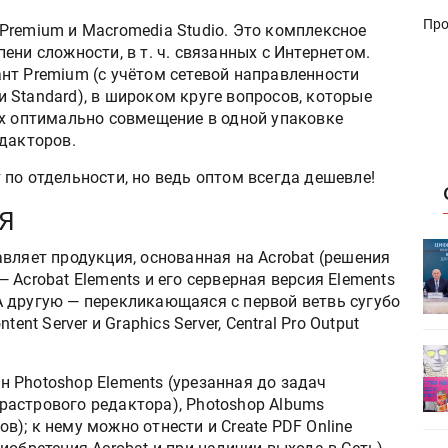
Про
e Premium и Macromedia Studio. Это комплексное
ени сложности, в т. ч. связанных с Интернетом.
нт Premium (с учётом сетевой направленности
 Standard), в широком круге вопросов, которые
их оптимально совмещение в одной упаковке
дакторов.
по отдельности, но ведь оптом всегда дешевле!
Я
ет
Росприроднадзор запускает
авляет продукция, основанная на Acrobat (решения
«Калькулятор утилизации»
 — Acrobat Elements и его серверная версия Elements
er). А другую — перекликающаяся с первой ветвь сугубо
nt Server и Graphics Server, Central Pro Output
деями,
IPSA 2026 приглашает за идеями,
поставщиками и новыми
н Photoshop Elements (урезанная до задач
решениями для брендов
астрового редактора), Photoshop Albums
); к нему можно отнести и Create PDF Online