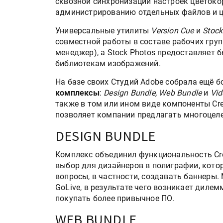
сквозной синхронизации настроек цветоко
администрированию отдельных файлов и ц
Универсальные утилиты
Version Cue
и
Stock
совместной работы в составе рабочих груп
менеджер), а Stock Photos предоставляет 
библиотекам изображений.
На базе своих Студий Adobe собрала ещё
комплексы
:
Design Bundle, Web Bundle
и
Vid
также в том или ином виде компоненты Crea
позволяет компании предлагать многоцеле
DESIGN BUNDLE
Комплекс объединил функциональность Crea
выбор для дизайнеров в полиграфии, кото
вопросы, в частности, создавать баннеры.
GoLive, в результате чего возникает дилем
покупать более привычное ПО.
WEB BUNDLE