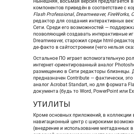
Нынешняя, восьмая версия предлагается в
компонентов приведён в соответствие с к
Flash Professional, Dreamweaver, FireWorks, C
редактор для создания интерактивных ве
Сети. Среди его возможностей — поддержка
позволяющий создавать интерактивные иг
Dreamweaver, старожил среди html-редакто
де-факто в сайтостроении (чего нельзя ска
Остальное ПО играет вспомогательную рол
интернет-ориентированный аналог Photosh
размещению в Сети редакторы близнецы. Д
предназначен Contribute — фактически, эт
аналог Acrobat Standart, но для формата 
документа (будь то Word, PowerPoint или E
УТИЛИТЫ
Кроме основных приложений, в коллекции
навигационный центр с широкими возможн
(внедрение и использование метаданных в