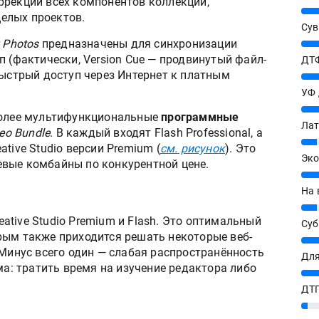
ррекции всех компонентов коллекции,
25%
елых проектов.
Сув
 Photos
предназначены для синхронизации
27%
п (фактически, Version Cue — продвинутый файл-
ДТФ
быстрый доступ через Интернет к платным
20%
УФ
20%
 более мультифункциональные
программные
Лат
eo Bundle
. В каждый входят Flash Professional, а
7%
tive Studio версии Premium (
см. рисунок
). Это
Эко
вые комбайны по конкурентной цене.
12%
На 
7%
tive Studio Premium и Flash. Это оптимальный
Су
рым также приходится решать некоторые веб-
8%
 Минус всего один — слабая распространённость
Для
ма: тратить время на изучение редактора либо
10%
ДТГ
3%