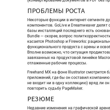
(конвертирование документов в PDF без пр
Kairos выпускает станцию
смешения красок Ada Colo
ПРОБЛЕМЫ РОСТА
Некоторые функции в интернет-сегменте д
компонентов. GoLive и Dreamweaver делят
Два автоматических прес
базы инсталляций последнего есть основан
DAYUAN введены в эксплу
Bundle — скорее, вопрос политкорректност
«Черноголовской типогра
касается Photoshop и Fireworks: рационал
функционального продукта с арены и осво
Вполне возможно, что ситуация продиктова
завязанных на продуктовой линейке Macro
отлаженные рабочие процессы.
Freehand MX на фоне Illustrator смотрится
приложений, где бы он составил компанию 
не входит ни в одну коллекцию) вряд ли он
повторить судьбу PageMaker.
РЕЗЮМЕ
Недавние изменения на графической арене