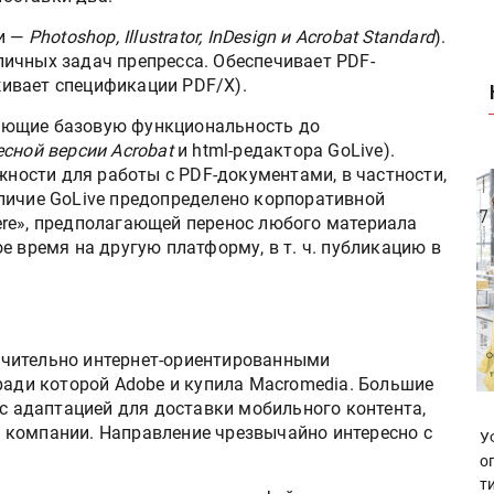
и —
Photoshop, Illustrator, InDesign и Acrobat Standard
).
ичных задач препресса. Обеспечивает PDF-
ивает спецификации PDF/Х).
яющие базовую функциональность до
сной версии Acrobat
и html-редактора GoLive).
ожности для работы с PDF-документами, в частности,
личие GoLive предопределено корпоративной
where», предполагающей перенос любого материала
е время на другую платформу, в т. ч. публикацию в
чительно интернет-ориентированными
 ради которой Adobe и купила Macromedia. Большие
 с адаптацией для доставки мобильного контента,
 компании. Направление чрезвычайно интересно с
У
о
т