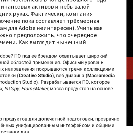
финансовых активов и небывалой
них руках. Фактически, компания
ючение пока составляет трёхмерная
ам для Adobe неинтересен). Учитывая
ожно предположить, что очередное
емени. Как выглядит нынешний
dobe? ПО под её брендом охватывает широкий
вной областей применения. Офисный уровень
ных направления покрываются тремя коллекциями
отовки (
Creative Studio
), веб-дизайна (
Macromedia
roduction Studio). Разрабатывается ПО, которое
x, InCopy, FrameMaker,
масса продуктов на основе
р продуктов для допечатной подготовки, прозрачно
нённых унифицированным интерфейсом и общими
оставки два.