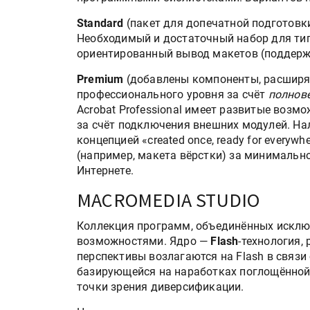
Standard
(пакет для допечатной подготовк
Необходимый и достаточный набор для тип
ориентированный вывод макетов (поддерж
Premium
(добавлены компоненты, расшир
профессионального уровня за счёт
полнове
Acrobat Professional имеет развитые возм
за счёт подключения внешних модулей. На
концепцией «created once, ready for every
(например, макета вёрстки) за минимально
Интернете.
MACROMEDIA STUDIO
Коллекция программ, объединённых исклю
возможностями. Ядро —
Flash
-технология,
перспективы возлагаются на Flash в связи
базирующейся на наработках поглощённой
точки зрения диверсификации.