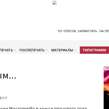
101 СПОСОБ
ЗАРАБОТАТЬ
НА ПЕ
ПЕЧАТЬ
ПОСЛЕПЕЧАТЬ
МАТЕРИАЛЫ
ТИПОГРАФИИ
Рек
РЕ
м...
Печ
4117
нии Macromedia в конце прошлого года