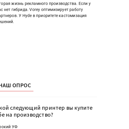
торая жизнь рекламного производства. Если у
ас нет гибрида. Vorey оптимизирует работу
артнеров. У Hyde в приоритете кастомизация
ешений.
НАШ ОПРОС
кой следующий принтер вы купите
бе на производство?
рокий УФ