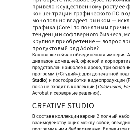
привело к существенному росту её 
концентрации графического ПО в од
монопольно владеет рынком — искл
графика (Corel по понятным причин
тенденции софтверного бизнеса, м
крупное приобретение — вопрос вр
продуктовый ряд Adobe?
Какова же сейчас объединённая империя A
диапазон домашней, офисной и корпорати
представлен наиболее широко, три основ
программ («Студий»): для допечатной подг
Studio
) и постобработки видеопродукции (P
пока не входит в коллекции (
ColdFusion, Fle
Acrobat и серверные решения).
CREATIVE STUDIO
В составe коллекции версии 2 полный набо
взаимодействующих между собой, объеди
программными библиотеками. Вариантов п