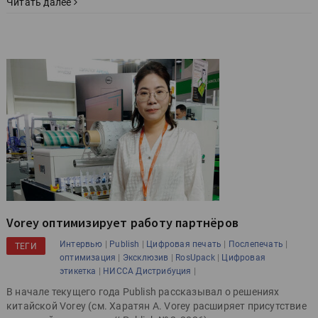
Читать далее
Vorey оптимизирует работу партнёров
|
|
|
|
Интервью
Publish
Цифровая печать
Послепечать
ТЕГИ
|
|
|
оптимизация
Эксклюзив
RosUpack
Цифровая
|
|
этикетка
НИССА Дистрибуция
В начале текущего года Publish рассказывал о решениях
китайской Vorey (см. Харатян А. Vorey расширяет присутствие