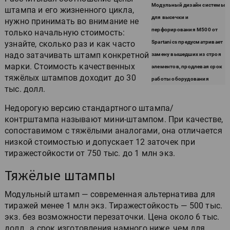
Модульный дизайн системы
штампа и его жизненного цикла,
для высечки и
нужно принимать во внимание не
перфорирования M500 от
только начальную стоимость:
узнайте, сколько раз и как часто
Spartanics предусматривает
надо затачивать штамп конкретной
замену вышедших из строя
марки. Стоимость качественных
элементов, продлевая срок
тяжёлых штампов доходит до 30
работы оборудования
тыс. долл.
Недорогую версию стандартного штампа/
контрштампа называют мини-штампом. При качестве,
сопоставимом с тяжёлыми аналогами, она отличается
низкой стоимостью и допускает 12 заточек при
тиражестойкости от 750 тыс. до 1 млн экз.
Тяжёлые штампы
Модульный штамп — современная альтернатива для
тиражей менее 1 млн экз. Тиражестойкость — 500 тыс.
экз. без возможности перезаточки. Цена около 6 тыс.
долл., а срок изготовления намного ниже, чем для