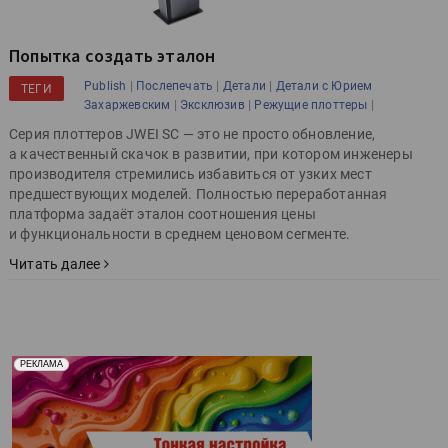
Попытка создать эталон
|
|
|
Publish
Послепечать
Детали
Детали с Юрием
ТЕГИ
|
|
|
Захаржевским
Эксклюзив
Режущие плоттеры
Серия плоттеров JWEI SC — это не просто обновление,
а качественный скачок в развитии, при котором инженеры
производителя стремились избавиться от узких мест
предшествующих моделей. Полностью переработанная
платформа задаёт эталон соотношения цены
и функциональности в среднем ценовом сегменте.
Читать далее
Реклама. Рекламодатель ООО "Передовые Системы
РЕКЛАМА
Печати" erid: 2SDnjd2d4Qz