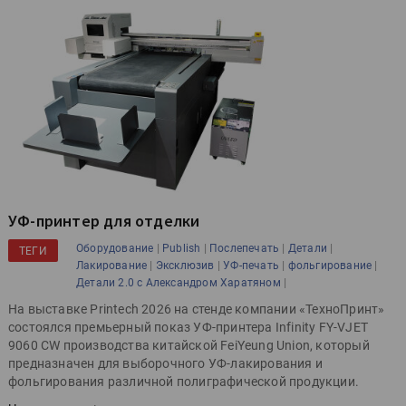
УФ-принтер для отделки
|
|
|
|
Оборудование
Publish
Послепечать
Детали
ТЕГИ
|
|
|
|
Лакирование
Эксклюзив
УФ-печать
фольгирование
|
Детали 2.0 с Александром Харатяном
На выставке Printech 2026 на стенде компании «ТехноПринт»
состоялся премьерный показ УФ-принтера Infinity FY-VJET
9060 CW производства китайской FeiYeung Union, который
предназначен для выборочного УФ-лакирования и
фольгирования различной полиграфической продукции.