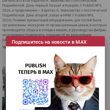
(начало в статье Харатян А. Знакомство с постпечатной
Поднебесной. День первый: Dayuan и Kuaiyida // Publish № 5,
2026, а продолжение — Харатян А. Знакомство с постпечатной
Поднебесной. День второй: Jinbao и HPM // Publish № 6,
2026).Помимо презентаций оборудования, для гостей были
организованы экскурсии по промышленным цехам, в которых
производится сборка и отладка машин, а руководство фабрик
эксклюзивно поделилось планами об их дальнейшем
развитии.
Подпишитесь на новости в МАХ
Читать далее