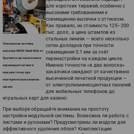
для коротких тиражей, особенно с
высокими требованиями к
совмещению высечки с оттиском.
Как правило, их стоимость 125–200
тыс. долл., а цена штампов из
стальных линеек — всего несколько
Уникальная система
сотен долларов при точности
высечки M500 Steel Rule от
совмещения 0,1 мм за счёт
перенастройки на каждом цикле.
Spartanics автоматически
Именно точности «в два волоска»
перемещает штамп в
заказчики ожидают от качественно
нужную точку при
высеченной печатной продукции —
повторном выполнении
от электролюминесцентных панелей
заказа
для мобильных телефонов до
игральных карт для казино.
При выборе обращайте внимание на простоту
настройки модульной системы. Возможна ли работа с
листами и рулонами? Предусмотрены ли модули для
эффективного удаления облоя? Комплектация