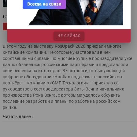
Съесть краба нужно первым
|
|
|
|
Интервью
Publish
Цифровая печать
Послепечать
ТЕГИ
|
|
|
|
Эксклюзив
RosUpack
Цифровая этикетка
haotian
НЕ СЕЙЧАС
|
СМГ-Технология
В этом году на выставку RosUpack 2026 приехали многие
китайские компании. Некоторые участвовали в ней
собственными силами, но многие крупные производители уже
давно обзавелись российскими партнёрами и представляли
свои решения на их стендах. В частности, от выпускающей
цифровое оборудование Haotian поддержать российского
партнёра — компанию «СМГ-Технология» — приехало её
руководство в составе директора Зиты Зенг и начальника
производства Рона Зенга, с которыми удалось обсудить
последние разработки и планы по работе на российском
рынке.
Читать далее