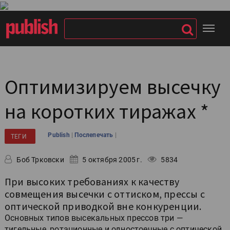
Оптимизируем высечку
на коротких тиражах *
|
|
Publish
Послепечать
ТЕГИ
Боб Трковски
5 октября 2005 г.
5834
При высоких требованиях к качеству
совмещения высечки с оттиском, прессы с
оптической приводкой вне конкуренции.
Основных типов высекальных прессов три —
тигельные, ротационные и одностоечные с оптической