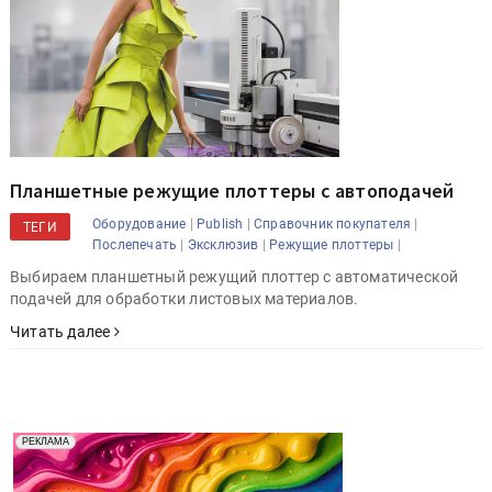
Планшетные режущие плоттеры с автоподачей
|
|
|
Оборудование
Publish
Справочник покупателя
ТЕГИ
|
|
|
Послепечать
Эксклюзив
Режущие плоттеры
Выбираем планшетный режущий плоттер с автоматической
подачей для обработки листовых материалов.
Читать далее
Реклама. Рекламодатель ООО "Передовые Системы
РЕКЛАМА
Печати" erid: 2SDnjd2d4Qz