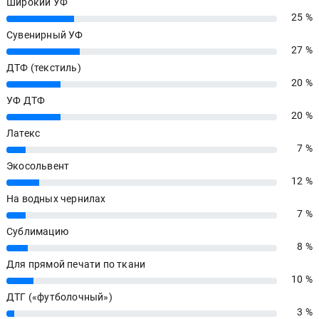
Широкий УФ
25 %
25%
Сувенирный УФ
27 %
27%
ДТФ (текстиль)
20 %
20%
УФ ДТФ
20 %
20%
Латекс
7 %
7%
Экосольвент
12 %
12%
На водных чернилах
7 %
7%
Сублимацию
8 %
8%
Для прямой печати по ткани
10 %
10%
ДТГ («футболочный»)
3 %
3%