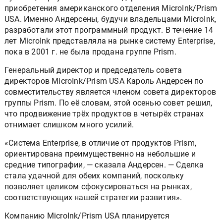
приобретения американского отделения MicroInk/Prism
USA. Именно Андерсены, будучи владельцами MicroInk,
разработали этот программный продукт. В течение 14
лет MicroInk представляла на рынке систему Enterprise,
пока в 2001 г. не была продана группе Prism.
Генеральный директор и председатель совета
директоров MicroInk/Prism USA Кароль Андерсен по
совместительству является членом совета директоров
группы Prism. По её словам, этой осенью совет решил,
что продвижение трёх продуктов в четырёх странах
отнимает слишком много усилий.
«Система Enterprise, в отличие от продуктов Prism,
ориентирована преимущественно на небольшие и
средние типографии, — сказала Андерсен. — Сделка
стала удачной для обеих компаний, поскольку
позволяет целиком сфокусироваться на рынках,
соответствующих нашей стратегии развития».
Компанию MicroInk/Prism USA планируется