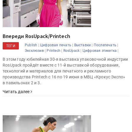
Впереди RosUpack/Printech
|
|
|
|
Publish
Цифровая печать
Выставки
Послепечать
ТЕГИ
|
|
|
|
Эксклюзив
Printech
RosUpack
Цифровая этикетка
В этом году юбилейная 30-я выставка упаковочной индустрии
RosUpack пройдёт вместе с 11-й выставкой оборудования,
технологий и материалов для печатного и рекламного
производства Printech с 16 по 19 июня в МВЦ «Крокус Экспо»
в павильонах 2 и 3.
Читать далее