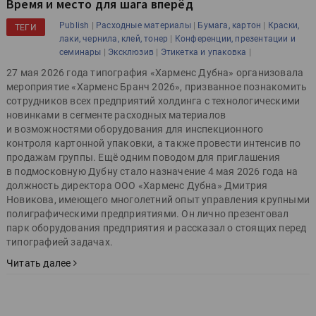
Время и место для шага вперёд
|
|
|
Publish
Расходные материалы
Бумага, картон
Краски,
ТЕГИ
|
лаки, чернила, клей, тонер
Конференции, презентации и
|
|
|
семинары
Эксклюзив
Этикетка и упаковка
27 мая 2026 года типография «Харменс Дубна» организовала
мероприятие «Харменс Бранч 2026», призванное познакомить
сотрудников всех предприятий холдинга с технологическими
новинками в сегменте расходных материалов
и возможностями оборудования для инспекционного
контроля картонной упаковки, а также провести интенсив по
продажам группы. Ещё одним поводом для приглашения
в подмосковную Дубну стало назначение 4 мая 2026 года на
должность директора ООО «Харменс Дубна» Дмитрия
Новикова, имеющего многолетний опыт управления крупными
полиграфическими предприятиями. Он лично презентовал
парк оборудования предприятия и рассказал о стоящих перед
типографией задачах.
Читать далее