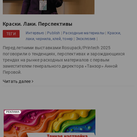
Краски. Лаки. Перспективы
|
|
|
Интервью
Publish
Расходные материалы
Краски,
ТЕГИ
|
|
лаки, чернила, клей, тонер
Эксклюзив
Перед летними выставками Rosupack/Printech 2025
поговорили о тенденциях, перспективах и зарождающихся
трендах на рынке расходных материалов с первым
заместителем генерального директора «Танзор» Анной
Перовой.
Читать далее
Реклама. Рекламодатель ООО "Передовые Системы
РЕКЛАМА
Печати" erid: 2SDnjd2d4Qz