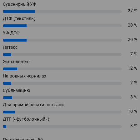
Сувенирный УФ
27 %
27%
ДТФ (текстиль)
20 %
20%
УФ ДТФ
20 %
20%
Латекс
7 %
7%
Экосольвент
12 %
12%
На водных чернилах
7 %
7%
Сублимацию
8 %
8%
Для прямой печати по ткани
10 %
10%
ДТГ («футболочный»)
3 %
3%
Проголосовало: 59