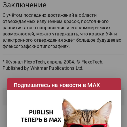
Заключение
С учётом последних достижений в области
отверждаемых излучением красок, постоянного
развития этого направления и его коммерческих
возможностей, можно утверждать, что краски УФ- и
электронного отверждения ждёт большое будущее во
флексографских типографиях.
* Журнал FlexoTech, апрель 2004. © FlexoTech,
Published by Whitmar Publications Ltd.
Подпишитесь на новости в МАХ
Наш канал в
Telegram
Наше сообщество
Вконтакте