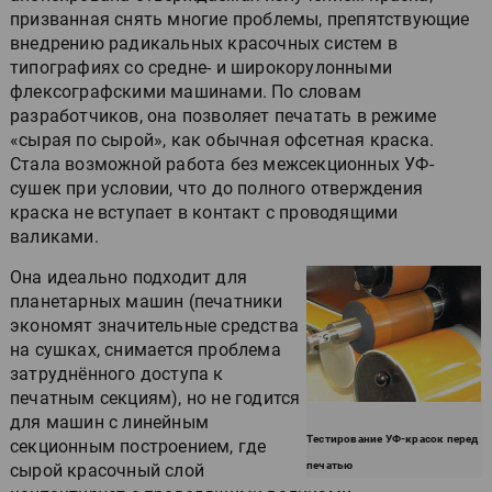
призванная снять многие проблемы, препятствующие
внедрению радикальных красочных систем в
типографиях со средне- и широкорулонными
флексографскими машинами. По словам
разработчиков, она позволяет печатать в режиме
«сырая по сырой», как обычная офсетная краска.
Стала возможной работа без межсекционных УФ-
сушек при условии, что до полного отверждения
краска не вступает в контакт с проводящими
валиками.
Она идеально подходит для
планетарных машин (печатники
экономят значительные средства
на сушках, снимается проблема
затруднённого доступа к
печатным секциям), но не годится
для машин с линейным
Тестирование УФ-красок перед
секционным построением, где
печатью
сырой красочный слой