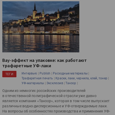
Вау-эффект на упаковке: как работают
трафаретные УФ-лаки
|
|
|
Интервью
Publish
Расходные материалы
ТЕГИ
|
|
Трафаретная печать
Краски, лаки, чернила, клей, тонер
|
|
|
УФ-материалы
Эксклюзив
Танзор
Одним из немногих российских производителей
в отечественной полиграфической отрасли уже давно
является компания «Танзор», которая в том числе выпускает
различные водно-дисперсионные и УФ-отверждаемые лаки.
На вопросы об особенностях производства и применения УФ-