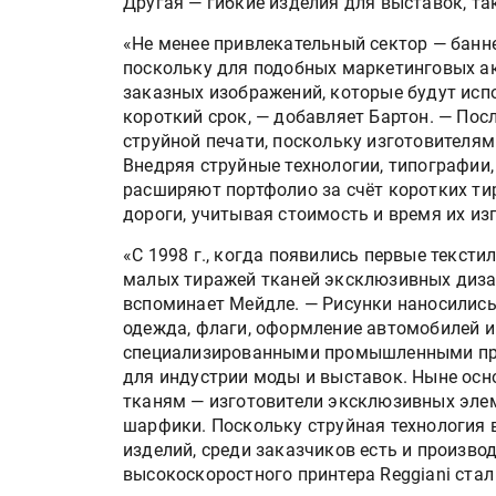
Другая — гибкие изделия для выставок, та
«Не менее привлекательный сектор — банн
поскольку для подобных маркетинговых ак
заказных изображений, которые будут испо
короткий срок, — добавляет Бартон. — По
струйной печати, поскольку изготовителям
Внедряя струйные технологии, типографии
расширяют портфолио за счёт коротких т
дороги, учитывая стоимость и время их и
«С 1998 г., когда появились первые текст
малых тиражей тканей эксклюзивных диза
вспоминает Мейдле. — Рисунки наносились
одежда, флаги, оформление автомобилей 
специализированными промышленными при
для индустрии моды и выставок. Ныне осн
тканям — изготовители эксклюзивных элем
шарфики. Поскольку струйная технология
изделий, среди заказчиков есть и произво
высокоскоростного принтера Reggiani ста