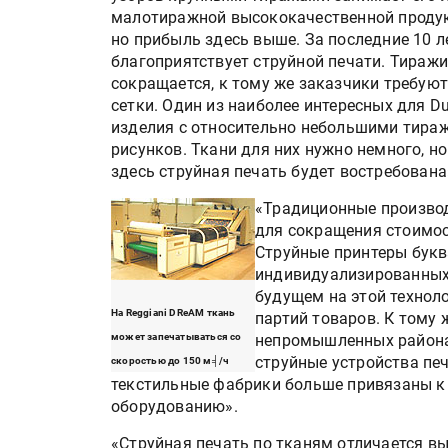
IPSA 2026 приглашает за и
малотиражной высококачественной продук
поставщиками и новыми
но прибыль здесь выше. За последние 10 л
решениями для брендов
благоприятствует струйной печати. Тиражи
сокращается, к тому же заказчики требуют 
сетки. Один из наиболее интересных для D
Kairos выпускает станцию
изделия с относительно небольшими тира
смешения красок Ada Colo
рисунков. Ткани для них нужно немного, н
здесь струйная печать будет востребована
«Традиционные производ
для сокращения стоимост
Струйные принтеры букв
индивидуализированных 
будущем на этой технол
На Reggiani DReAM ткань
партий товаров. К тому
может запечатываться со
непромышленных районах
струйные устройства пе
скоростью до 150 м╡/ч
текстильные фабрики больше привязаны к
оборудованию».
«Струйная печать по тканям отличается в