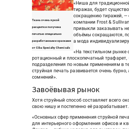
«Ниша для традиционной
тиражах, будет существо
сокращению тиражей, —
Ткань очень яркой
компании Frost & Sulliv
расцветки получена
привыкли заказывать не
объёмы сокращаются, по
печатью специально
а мода индивидуализиру
разработанными красками
от Ciba Specialty Chemicals
«На текстильном рынке 
ротационный и плоскопечатный трафарет, 
подразделения по новым применениям в тек
струйная печать развивается очень бурно, 
сомнений».
Завоёвывая рынок
Хотя струйный способ составляет всего ок
свою нишу и постепенно её разрабатывает.
«Основных сфер применения струйной печат
для интерьерного оформления офисов и ква