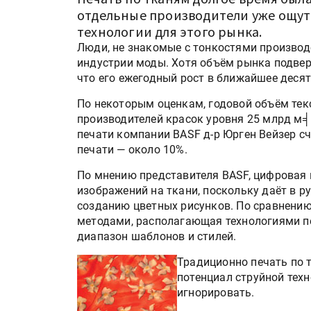
отдельные производители уже ощу
технологии для этого рынка.
Люди, не знакомые с тонкостями производ
индустрии моды. Хотя объём рынка подвер
что его ежегодный рост в ближайшее десят
По некоторым оценкам, годовой объём тек
производителей красок уровня 25 млрд м╡
печати компании BASF д-р Юрген Вейзер сч
печати — около 10%.
По мнению представителя BASF, цифровая 
изображений на ткани, поскольку даёт в 
созданию цветных рисунков. По сравнени
методами, располагающая технологиями п
диапазон шаблонов и стилей.
Традиционно печать по 
потенциал струйной тех
игнорировать.