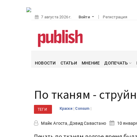
7 августа 2026 г.
Войти
Регистрация
НОВОСТИ
СТАТЬИ
МНЕНИЕ
ДОПЕЧАТЬ
По тканям - струй
|
|
Краски
Consum
ТЕГИ
Майк Агоста, Дэвид Савастано
10 января
Печать по тканям долгое время был