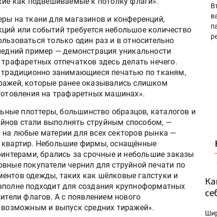
кие как подвешиваемые к потолку флаги».
В
в
еры на ткани для магазинов и конференций,
п
ций или событий требуется небольшое количество
р
льзоваться только один раз и в относительно
следний пример — демонстрация уникальности
 трафаретных отпечатков здесь делать нечего.
, традиционно занимающиеся печатью по тканям,
иражей, которые ранее оказывались слишком
зготовления на трафаретных машинах».
ильные плоттеры, большинство образцов, каталогов и
йнов стали выполнять струйным способом, —
 на любые материи для всех секторов рынка —
и квартир. Небольшие фирмы, оснащённые
нтерами, брались за срочные и небольшие заказы
овные покупатели чернил для струйной печати по
ентов одежды, таких как шёлковые галстуки и
Ка
 вполне подходит для создания крупноформатных
се
дители флагов. А с появлением нового
л возможным и выпуск средних тиражей».
Ши