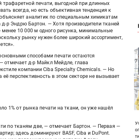
 трафаретной печати, выгодной при длинных
вать всегда, но есть объективная тенденция к
 объясняет аналитик по специальным химикатам
an д-р Эндрю Бартон. — Хотя производители тканей
 менее 10 000 м одного рисунка, минимальные
скольку рынку нужен более широкий ассортимент,
ется».
основными способами печати остаются
— отмечает д-р Майкл Мейдле, глава
стиле компании Ciba Specialty Chemicals. — Но
а её перспективность в этом секторе не вызывает
оло 1% от рынка печати на ткани, он уже нашёл
У
и по тканям две, — отмечает Бартон. — Первая —
о
ртир; здесь доминируют BASF, Ciba и DuPont.
т