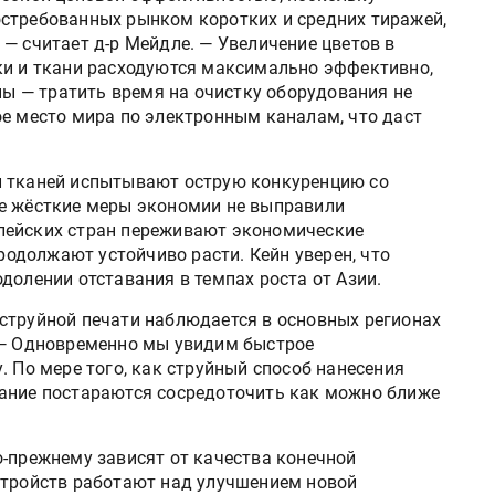
стребованных рынком коротких и средних тиражей,
— считает д-р Мейдле. — Увеличение цветов в
ки и ткани расходуются максимально эффективно,
 — тратить время на очистку оборудования не
ое место мира по электронным каналам, что даст
и тканей испытывают острую конкуренцию со
ые жёсткие меры экономии не выправили
пейских стран переживают экономические
продолжают устойчиво расти. Кейн уверен, что
долении отставания в темпах роста от Азии.
струйной печати наблюдается в основных регионах
 — Одновременно мы увидим быстрое
. По мере того, как струйный способ нанесения
вание постараются сосредоточить как можно ближе
о-прежнему зависят от качества конечной
стройств работают над улучшением новой