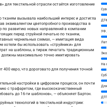
25%
» для текстильной отрасли остаётся изготовление
Сув
27%
по тканям вызывала наибольший интерес и достигла
ДТФ
тав эквивалентом цветопробного производства в
20%
р по развитию новых направлений в компании
УФ
тоящих перед струйной печатью по тканям,
20%
тавных чернильных схемах, — имитация вида
Лат
е хотели бы использовать «струйники» для
7%
трат на шаблоны, а тираж печатать традиционным
Эко
ы должны максимально точно имитировать
12%
На 
 400 евро, что дороговато для получения точной
7%
Су
8%
ельной настройки в цифровом процессе, он почти
Для
ению с трафаретом, где высококачественный
10%
ебовать до 16-ти шаблонов», — объясняет Бартон.
ДТГ
руйных технологий в текстильной индустрии:
3%