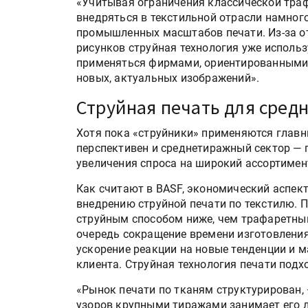
«Учитывая ограничения классической траф
внедряться в текстильной отрасли намного
промышленных масштабов печати. Из-за от
рисунков струйная технология уже исполь
применяться фирмами, ориентированными н
новых, актуальных изображений».
Струйная печать для сред
Хотя пока «струйники» применяются главн
перспективен и среднетиражный сектор — 
увеличения спроса на широкий ассортимен
Росприроднадзор запуска
«Калькулятор утилизации»
Как считают в BASF, экономический аспе
внедрению струйной печати по текстилю. 
струйным способом ниже, чем трафаретны
очередь сокращение времени изготовления
HeyGears анонсировала
ускорение реакции на новые тенденции и 
полноцветный гибридный 
клиента. Струйная технология печати подх
принтер G1X
«Рынок печати по тканям структурирован,
узоров крупными тиражами занимает его л