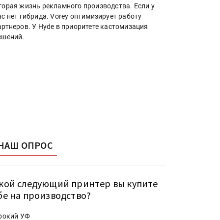
торая жизнь рекламного производства. Если у
ас нет гибрида. Vorey оптимизирует работу
артнеров. У Hyde в приоритете кастомизация
ешений.
НАШ ОПРОС
кой следующий принтер вы купите
бе на производство?
рокий УФ