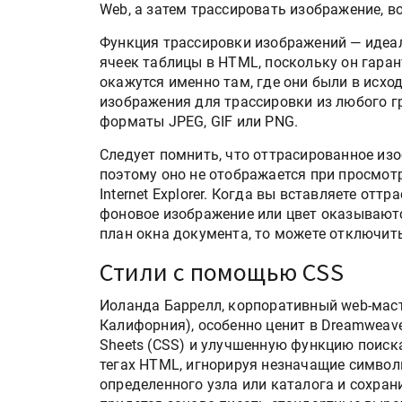
Web, а затем трассировать изображение, в
Функция трассировки изображений — идеа
ячеек таблицы в HTML, поскольку он гаран
окажутся именно там, где они были в исх
изображения для трассировки из любого 
форматы JPEG, GIF или PNG.
Следует помнить, что оттрасированное из
поэтому оно не отображается при просмотр
Internet Explorer. Когда вы вставляете от
фоновое изображение или цвет оказываютс
план окна документа, то можете отключит
Стили с помощью CSS
Иоланда Баррелл, корпоративный web-масте
Калифорния), особенно ценит в Dreamweave
Sheets (CSS) и улучшенную функцию поиск
тегах HTML, игнорируя незначащие симво
определенного узла или каталога и сохрани