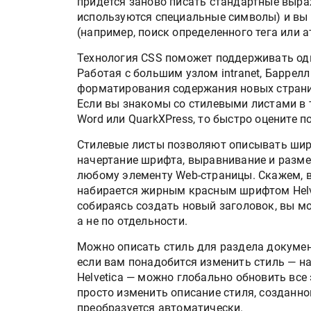
придется заново писать стандартные выра
используются специальные символы) и вы
(например, поиск определенного тега или а
Технология CSS поможет поддерживать одн
Работая с большим узлом intranet, Баррел
форматирования содержания новых стран
Если вы знакомы со стилевыми листами в т
Word или QuarkXPress, то быстро оцените 
Стилевые листы позволяют описывать шир
начертание шрифта, выравнивание и размер
Росстат опубликовал стат
любому элементу Web-страницы. Скажем, в
объёмах промышленного
набирается жирным красным шрифтом Helve
производства в стране за 
собираясь создать новый заголовок, вы м
полугодие 2026 года
а не по отдельности.
Можно описать стиль для раздела документ
Круглый стол на тему РОП
если вам понадобится изменить стиль — н
28 июля
Helvetica — можно глобально обновить вс
просто изменить описание стиля, созданног
преобразуется автоматически.