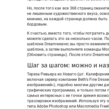
Но, после того как все 368 страниц смаке
не лишенным художественного вкуса, осмот
мнению, на каждой странице должна быть 
бордовым.
К счастью, вместо того, чтобы потратить д
можете сделать это за несколько часов. П
шаблоне Dreamweaver, вы просто изменяете
шаблона, а затем выполняете команды Modi
(Обновить страницы). После этого Dreamwe
Шаг за шагом: можно и на
Тереза Ривьера из Новато (шт. Калифорни
включая сервер компании Beth’s Fine Desse
изображений»), подобно многим другим ди
графических программах, и только потом 
самых интересных с ее точки зрения возм
трассировки изображений. Используя эту 
типа Adobe Photoshop или Macromedia Free