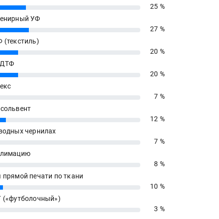
25 %
енирный УФ
27 %
 (текстиль)
20 %
 ДТФ
20 %
екс
7 %
сольвент
12 %
водных чернилах
7 %
блимацию
8 %
 прямой печати по ткани
10 %
 («футболочный»)
3 %