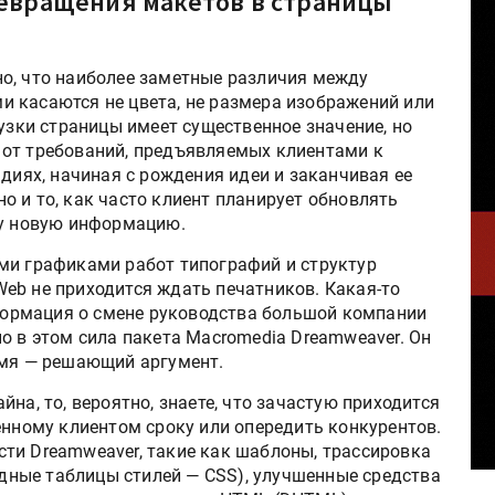
евращения макетов в страницы
стно, что наиболее заметные различия между
 касаются не цвета, не размера изображений или
рузки страницы имеет существенное значение, но
 от требований, предъявляемых клиентами к
адиях, начиная с рождения идеи и заканчивая ее
 и то, как часто клиент планирует обновлять
му новую информацию.
ми графиками работ типографий и структур
eb не приходится ждать печатников. Какая-то
нформация о смене руководства большой компании
о в этом сила пакета Macromedia Dreamweaver. Он
емя — решающий аргумент.
на, то, вероятно, знаете, что зачастую приходится
енному клиентом сроку или опередить конкурентов.
ти Dreamweaver, такие как шаблоны, трассировка
кадные таблицы стилей — CSS), улучшенные средства