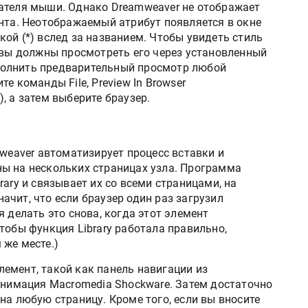
ателя мыши. Однако Dreamweaver не отображает
ента. Неотображаемый атрибут появляется в окне
очкой (*) вслед за названием. Чтобы увидеть стиль
, вы должны просмотреть его через установленный
полнить предварительный просмотр любой
е команды File, Preview In Browser
, а затем выберите браузер.
mweaver автоматизирует процесс вставки и
ы на нескольких страницах узла. Программа
ary и связывает их со всеми страницами, на
чит, что если браузер один раз загрузил
 делать это снова, когда этот элемент
тобы функция Library работала правильно,
 же месте.)
емент, такой как панель навигации из
 анимация Macromedia Shockware. Затем достаточно
на любую страницу. Кроме того, если вы вносите