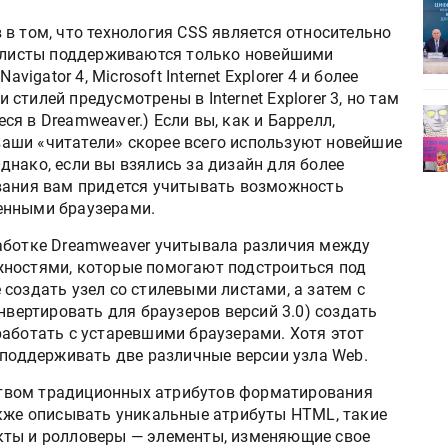
ет
Росприроднадзор запускает
«Калькулятор утилизации»
в том, что технология CSS является относительно
е листы поддерживаются только новейшими
vigator 4, Microsoft Internet Explorer 4 и более
тилей предусмотрены в Internet Explorer 3, но там
деями,
IPSA 2026 приглашает за идеями,
я в Dreamweaver.) Если вы, как и Баррелл,
поставщиками и новыми
 ваши «читатели» скорее всего используют новейшие
решениями для брендов
нако, если вы взялись за дизайн для более
вания вам придется учитывать возможность
енными браузерами.
аботке Dreamweaver учитывала различия между
жностями, которые помогают подстроиться под
создать узел со стилевыми листами, а затем с
нвертировать для браузеров версий 3.0) создать
работать с устаревшими браузерами. Хотя этот
 поддерживать две различные версии узла Web.
твом традиционных атрибутов форматирования
акже описывать уникальные атрибуты HTML, такие
кты и ролловеры — элементы, изменяющие свое