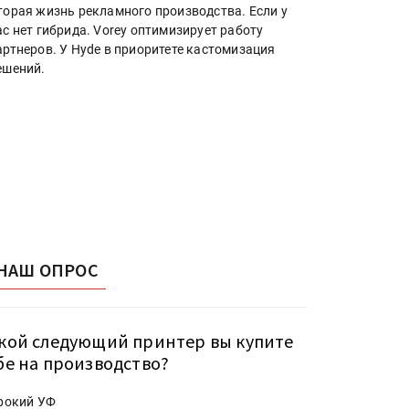
торая жизнь рекламного производства. Если у
ас нет гибрида. Vorey оптимизирует работу
артнеров. У Hyde в приоритете кастомизация
ешений.
НАШ ОПРОС
кой следующий принтер вы купите
бе на производство?
рокий УФ