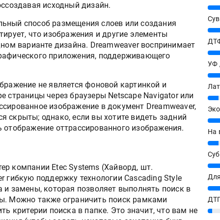
оссоздавая исходный дизайн.
25%
Сув
льный способ размещения слоев или создания
27%
тирует, что изображения и другие элементы
ДТФ
одном варианте дизайна. Dreamweaver воспринимает
20%
графического приложения, поддерживающего
УФ
20%
ображение не является фоновой картинкой и
Лат
е страницы через браузеры Netscape Navigator или
7%
трассированное изображение в документ Dreamweaver,
Эко
я скрыты; однако, если вы хотите видеть задний
12%
ь отображение оттрассированного изображения.
На 
7%
Су
8%
р компании Etec Systems (Хайворд, шт.
Для
r гибкую поддержку технологии Cascading Style
а и замены, которая позволяет выполнять поиск в
10%
лы. Можно также ограничить поиск рамками
ДТГ
ть критерии поиска в папке. Это значит, что вам не
3%