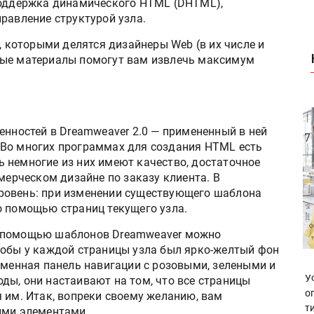
поддержка динамического HTML (DHTML),
равление структурой узла.
, которыми делятся дизайнеры Web (в их числе и
мые материалы помогут вам извлечь максимум
енностей в Dreamweaver 2.0 — примененный в ней
 Во многих программах для создания HTML есть
 немногие из них имеют качество, достаточное
ммерческом дизайне по заказу клиента. В
ровень: при изменении существующего шаблона
о помощью страниц текущего узла.
с помощью шаблонов Dreamweaver можно
тобы у каждой страницы узла был ярко-желтый фон
рменная панель навигации с розовыми, зелеными и
У
ды, они настаивают на том, что все страницы
о
 им. Итак, вопреки своему желанию, вам
т
ими элементами.