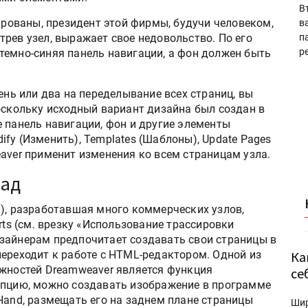
В
тированы, президент этой фирмы, будучи человеком,
в
рев узел, выражает свое недовольство. По его
п
р
темно-синяя панель навигации, а фон должен быть
ень или два на переделывание всех страниц, вы
оскольку исходный вариант дизайна был создан в
 панель навигации, фон и другие элементы
fy (Изменить), Templates (Шаблоны), Update Pages
aver применит изменения ко всем страницам узла.
зад
я), разработавшая много коммерческих узлов,
rts (см. врезку «Использование трассировки
зайнерам предпочитает создавать свои страницы в
переходит к работе с HTML-редактором. Одной из
Ка
ожностей Dreamweaver является функция
се
опцию, можно создавать изображение в программе
Hand, размещать его на заднем плане страницы
Ши