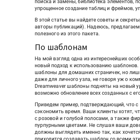
поиска и замены, библиотека элементов, 
упрощенное создание таблиц и фреймов, уп
В этой статье вы найдете советы и секреты
авторы публикаций). Надеюсь, предлагае
полезного из этого пакета.
По шаблонам
На мой взгляд одна из интереснейших особ
новый подход к использованию шаблонов.
шаблоны для домашних страничек, но лишь
даже для личного узла, не говоря уж о ко
Dreamweaver шаблоны подняты на новый у
возможно обновление всех созданных с ег
Приведем пример, подтверждающий, что 
сэкономить время. Ваши клиенты хотят, ч
с розовой и голубой полосами, а также фи
пурпурными цветами. Не слушая ваши дово
должны выглядеть именно так, как хочется
приходится создавать шаблон со всеми эт