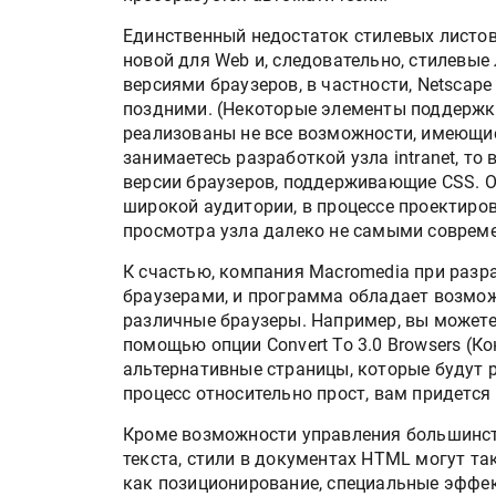
Росприроднадзор запуска
«Калькулятор утилизации»
Единственный недостаток стилевых листов 
новой для Web и, следовательно, стилевы
версиями браузеров, в частности, Netscape Na
поздними. (Некоторые элементы поддержки с
IPSA 2026 приглашает за и
реализованы не все возможности, имеющиес
поставщиками и новыми
занимаетесь разработкой узла intranet, то
решениями для брендов
версии браузеров, поддерживающие CSS. Од
широкой аудитории, в процессе проектиро
просмотра узла далеко не самыми соврем
К счастью, компания Macromedia при разр
браузерами, и программа обладает возмо
различные браузеры. Например, вы можете 
помощью опции Convert To 3.0 Browsers (Ко
альтернативные страницы, которые будут 
процесс относительно прост, вам придется
Кроме возможности управления большинс
текста, стили в документах HTML могут т
как позиционирование, специальные эффе