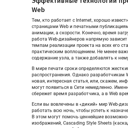
Эффективные технологии пр
Web
Тем, кто работает с Internet, хорошо изве
страницами Web и печатными публикациями
анимации, а скорости. Конечно, время заг
работа Web-дизайнеров напрямую зависит
темпам реализации проекта на всех его ст
практическим воплощением. Не менее важно
содержание узла, а также добавлять к не
В мире печати сроки определяются жестки
распространения. Однако разработчикам W
новая, интересная статья, или, скажем, и
могут появиться в Сети немедленно. Именн
сбережет время разработчика, а в Web вр
Если вы вовлечены в «дикий» мир Web-дизай
работать всю ночь, чтобы успеть к назнач
В этом могут помочь ценнейшие возможнос
изображений, Cascading Style Sheets (кас