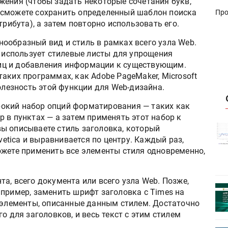
жения (чтобы задать некоторые сочетания букв,
 сможете сохранить определенный шаблон поиска
Про
трибута), а затем повторно использовать его.
ообразный вид и стиль в рамках всего узла Web.
л использует стилевые листы для упрощения
иц и добавления информации к существующим.
аких программах, как Adobe PageMaker, Microsoft
полезность этой функции для Web-дизайна.
окий набор опций форматирования — таких как
 в пунктах — а затем применять этот набор к
истику об
Росстат опубликовал статистику об
ы описываете стиль заголовка, который
объёмах промышленного
tica и выравнивается по центру. Каждый раз,
первое
производства в стране за первое
ожете применить все элементы стиля одновременно,
полугодие 2026 года
а, всего документа или всего узла Web. Позже,
 пройдет
Круглый стол на тему РОП пройдет
апример, заменить шрифт заголовка с Times на
28 июля
е элементы, описанные данным стилем. Достаточно
о для заголовков, и весь текст с этим стилем