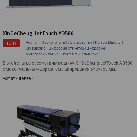
XinDeCheng JetTouch AD580
|
|
|
|
Publish
Послепечать
Лакирование
Konica Minolta
ТЕГИ
|
|
Эксклюзив
Цифровая этикетка
цифровое
|
|
облагораживание
Этикетка и упаковка
В этой статье рассмотрим машину XinDeCheng JetTouch AD580
с максимальным форматом лакирования 570×750 мм.
Читать далее