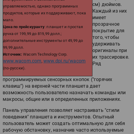
см) дюймов.
управляемостью, однако программных
Каждый из них
продуктов, которые их поддерживают, пока
имеет
мало.
прозрачное
Цена по прейскуранту
: планшет и простая
покрытие для
ручка от 199,99 до 819,99 долл.;
того, чтобы
дополнительные инструменты от 49,99 до
удерживать
99,99 долл.
оригиналы при
Источник:
Wacom Technology Corp.
их трассировке.
www.wacom.com
www.dpi.ru/wacom
,
Ряд
(по-русски).
программируемых сенсорных кнопок ("горячих
клавиш") на верхней части планшета дает
возможность пользователю назначать команды или
макросы, общие или в определенных приложениях.
Панель управления позволяет настраивать "стили
поведения" планшета и инструментов. Опытный
пользователь может создать оптимальную для себя
рабочую обстановку, назначив часто используемые