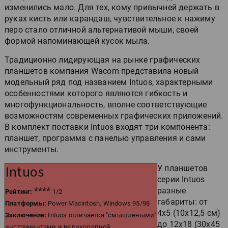
изменились мало. Для тех, кому привычней держать в
руках кисть или карандаш, чувствительное к нажиму
перо стало отличной альтернативой мыши, своей
формой напоминающей кусок мыла.
Традиционно лидирующая на рынке графических
планшетов компания Wacom представила новый
модельный ряд под названием Intuos, характерными
особенностями которого являются гибкость и
многофункциональность, вполне соответствующие
возможностям современных графических приложений.
В комплект поставки Intuos входят три компонента:
планшет, программа с панелью управления и сами
инструменты.
Intuos
У планшетов
серии Intuos
****
разные
Рейтинг:
1/2
габариты: от
Платформы:
Power Macintosh, Windows 95/98
4х5 (10х12,5 см)
Заключение:
Intuos отличается "смышлеными"
до 12х18 (30х45
инструментами и великолепной