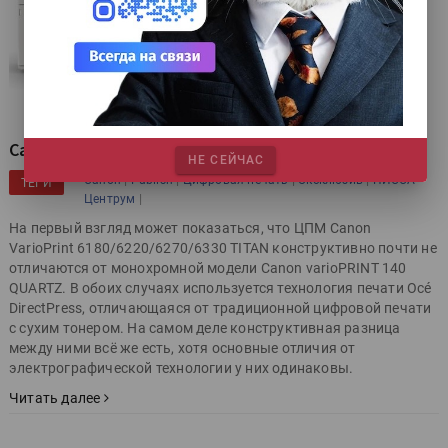
Canon VarioPrint 6180 6220 6270 6330 TITAN
НЕ СЕЙЧАС
|
|
|
|
Canon
Publish
Цифровая печать
Эксклюзив
НИССА
ТЕГИ
|
Центрум
На первый взгляд может показаться, что ЦПМ Canon
VarioPrint 6180/6220/6270/6330 TITAN конструктивно почти не
отличаются от монохромной модели Canon varioPRINT 140
QUARTZ. В обоих случаях используется технология печати Océ
DirectPress, отличающаяся от традиционной цифровой печати
с сухим тонером. На самом деле конструктивная разница
между ними всё же есть, хотя основные отличия от
электрографической технологии у них одинаковы.
Читать далее