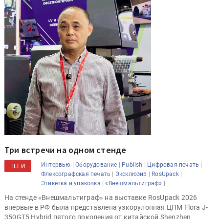
Три встречи на одном стенде
|
|
|
|
Интервью
Оборудование
Publish
Цифровая печать
ТЕГИ
|
|
|
Флексографская печать
Эксклюзив
RosUpack
|
|
Этикетка и упаковка
«Внешмальтиграф»
На стенде «Внешмальтиграф» на выставке RosUpack 2026
впервые в РФ была представлена узкорулонная ЦПМ Flora J-
350GT5 Hybrid пятого поколения от китайской Shenzhen