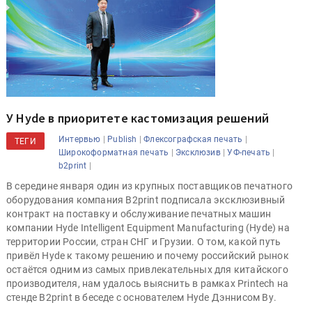
У Hyde в приоритете кастомизация решений
|
|
|
Интервью
Publish
Флексографская печать
ТЕГИ
|
|
|
Широкоформатная печать
Эксклюзив
УФ-печать
|
b2print
В середине января один из крупных поставщиков печатного
оборудования компания B2print подписала эксклюзивный
контракт на поставку и обслуживание печатных машин
компании Hyde Intelligent Equipment Manufacturing (Hyde) на
территории России, стран СНГ и Грузии. О том, какой путь
привёл Hyde к такому решению и почему российский рынок
остаётся одним из самых привлекательных для китайского
производителя, нам удалось выяснить в рамках Printech на
стенде B2print в беседе с основателем Hyde Дэннисом Ву.