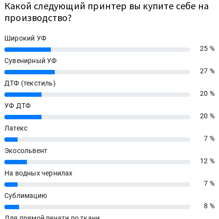
Какой следующий принтер вы купите себе на
производство?
Широкий УФ
25 %
25%
Сувенирный УФ
27 %
27%
ДТФ (текстиль)
20 %
20%
УФ ДТФ
20 %
20%
Латекс
7 %
7%
Экосольвент
12 %
12%
На водных чернилах
7 %
7%
Сублимацию
8 %
8%
Для прямой печати по ткани