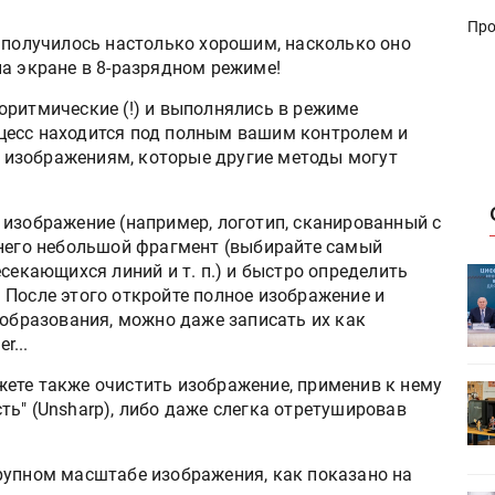
Про
е получилось настолько хорошим, насколько оно
на экране в 8-разрядном режиме!
оритмические (!) и выполнялись в режиме
роцесс находится под полным вашим контролем и
изображениям, которые другие методы могут
изображение (например, логотип, сканированный с
 него небольшой фрагмент (выбирайте самый
секающихся линий и т. п.) и быстро определить
ет
Росприроднадзор запускает
 После этого откройте полное изображение и
«Калькулятор утилизации»
еобразования, можно даже записать их как
r...
ете также очистить изображение, применив к нему
HeyGears анонсировала
ь" (Unsharp), либо даже слегка отретушировав
УФ/3D-
полноцветный гибридный УФ/3D-
принтер G1X
рупном масштабе изображения, как показано на