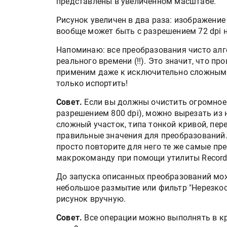
представлены в увеличенном масштабе.
Рисунок увеличен в два раза: изображени
вообще может быть с разрешением 72 dpi 
Напоминаю: все преобразования чисто алг
реального времени (!!). Это значит, что п
применим даже к исключительно сложным 
только испортить!
Совет.
Если вы должны очистить огромное 
разрешением 800 dpi), можно вырезать из
сложный участок, типа тонкой кривой, пере
Росприроднадзор запуска
правильные значения для преобразований.
«Калькулятор утилизации»
просто повторите для него те же самые пр
макрокоманду при помощи утилиты Recorde
До запуска описанных преобразований мож
HeyGears анонсировала
небольшое размытие или фильтр "Нерезкост
полноцветный гибридный 
рисунок вручную.
принтер G1X
Совет.
Все операции можно выполнять в к