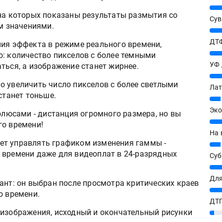
25%
 на которых показаны результаты размытия со
Сув
 значениями.
27%
ДТФ
ния эффекта в режиме реального времени,
20%
о: количество пикселов с более темными
УФ
ться, а изображение станет жирнее.
20%
о увеличить число пикселов с более светлыми
Лат
станет тоньше.
7%
Эко
юсами - дистанция огромного размера, но вы
12%
го времени!
На 
ляет управлять графиком изменения гаммы -
7%
 времени даже для видеоплат в 24-разрядных
Су
8%
Для
ант: он выбран после просмотра критических краев
10%
о времени.
ДТГ
 изображения, исходный и окончательный рисунки
3%