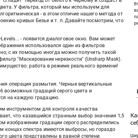
 "сгладит" переход от белого к черному и создаст в
В
цвета. У фильтра, который мы используем для
в
алгоритмическая - в этом отличие нашего метода от
п
оению кривых Безье и т. п. Давайте посмотрим, что
р
Levels... - появится диалоговое окно. Вам может
зображения использовался один из фильтров
льно, с их помощью иногда можно получить такой
фильтр "Маскирование нерезкости" (Unsharp Mask).
еимущество: работа в режиме реального времени!
ения операция размытия. Черные вертикальные
6 возможных градаций серого цвета и
тся на каждую градацию.
им инструментом для контроля качества
Ка
ает, что казавшийся странным выбор значения 1,5
се
ом изображении градации серого распределились
ом концах спектра имеются выбросы, но гораздо
ого цвета представлены в равной степени.
Ши