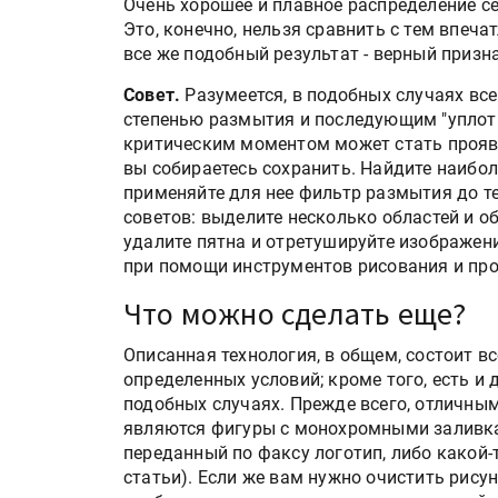
Очень хорошее и плавное распределение се
Это, конечно, нельзя сравнить с тем впеча
все же подобный результат - верный призн
Совет.
Разумеется, в подобных случаях вс
степенью размытия и последующим "уплот
критическим моментом может стать прояв
вы собираетесь сохранить. Найдите наибол
применяйте для нее фильтр размытия до тех
советов: выделите несколько областей и о
удалите пятна и отретушируйте изображени
при помощи инструментов рисования и про
Что можно сделать еще?
Описанная технология, в общем, состоит вс
определенных условий; кроме того, есть и
подобных случаях. Прежде всего, отличн
являются фигуры с монохромными заливка
переданный по факсу логотип, либо какой-
статьи). Если же вам нужно очистить рису