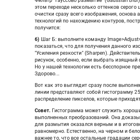
Фильтр "Гауссово размытие" (Gaussian Blur)
этом переходе несколько оттенков серого 
очистки сразу всего изображения, основа 
технологий по нахождению контуров, постр
получится:
6)
Шаг Б: выполните команду Image>Adjust>
показаться, что для получения данного и
"Усиления резкости" (Sharpen). Действите
рисунок, особенно, если выбрать изящный 
Но у нашей технологии есть бесспорное пр
Здорово...
Вот как это выглядит сразу после выполн
линии представляют собой гистограмму 25
распределение пикселов, которые приходя
Совет.
Гистограмма может служить хорош
выполненных преобразований. Она доказыв
для размытия оказался верным и в итогов
равномерно. Естественно, на черном и бел
важнее то, что все остальные градации сер