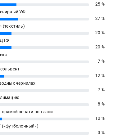
25 %
енирный УФ
27 %
 (текстиль)
20 %
 ДТФ
20 %
екс
7 %
сольвент
12 %
водных чернилах
7 %
блимацию
8 %
 прямой печати по ткани
10 %
 («футболочный»)
3 %