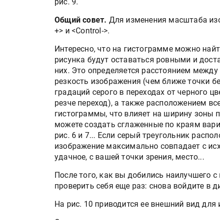
рис. 9.
IPSA 2026 приглашает за и
поставщиками и новыми
Общий совет.
Для изменения масштаба изо
решениями для брендов
+> и <Control->.
Интересно, что на гистограмме можно найт
Kairos выпускает станцию
рисунка будут оставаться ровными и доста
смешения красок Ada Colo
них. Это определяется расстоянием между 
резкость изображения (чем ближе точки бе
градаций серого в переходах от черного цве
резче переход), а также расположением вс
гистограммы, что влияет на ширину зоны п
можете создать сглаженные по краям вари
рис. 6 и 7... Если серый треугольник распо
изображение максимально совпадает с исх
удачное, с вашей точки зрения, место...
После того, как вы добились наилучшего с
проверить себя еще раз: снова войдите в д
На рис. 10 приводится ее внешний вид для 