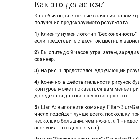
Как это делается?
Как обычно, все точные значения парамет
получения предсказуемого результата.
1)
Клиенту нужен логотип "Бесконечность". 
если представите с десяток цветных вариа
2)
Вы спите до 9 часов утра, затем, заряд
сканнер.
3)
На рис. 1 представлен удручающий резул
4)
Конечно, в действительности рисунок бу
контуров может показаться вам менее при
доведенной до совершенства простоты...
5)
Шаг А: выполните команду Filter>Blur>Gau
число подойдет лучше всего, поскольку пр
несколько большим, чем нужно, а 1 - нед
значения - это дело вкуса.)