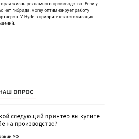
торая жизнь рекламного производства. Если у
ас нет гибрида. Vorey оптимизирует работу
артнеров. У Hyde в приоритете кастомизация
ешений.
НАШ ОПРОС
кой следующий принтер вы купите
бе на производство?
рокий УФ