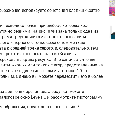
деями,
IPSA 2026 приглашает за идеями,
поставщиками и новыми
бражения используйте сочетания клавиш <Control-
решениями для брендов
и несколько точек, при выборе которых края
Kairos выпускает станцию
точно резкими. На рис. 8 указана только одна из
r Lava
смешения красок Ada Color Lava
тремя треугольниками, от которого зависит
лого и черного к точке серого, тем меньше
та к средней точке серого, и, следовательно, тем
ех трех точек относительно всей длины
ерехода на краях рисунка. Это означает, что вы
анты жирных или тонких фигур, представленных на
ложен в середине гистограммы в точке 1,0, то
одным. Однако вы можете переместить его в более
 вашей точки зрения вида рисунка, можете
иалоговое окно Levels... и рассмотрите гистограмму.
изображения, представленного на рис. 8.