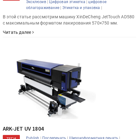
|
|
Эксклюзив
Цифровая этикетка
цифровое
|
|
облагораживание
Этикетка и упаковка
В этой статье рассмотрим машину XinDeCheng JetTouch AD580
с максимальным форматом лакирования 570×750 мм.
Читать далее
ARK-JET UV 1804
|
|
|
Publish
Послепечать
Широкоформатная печать