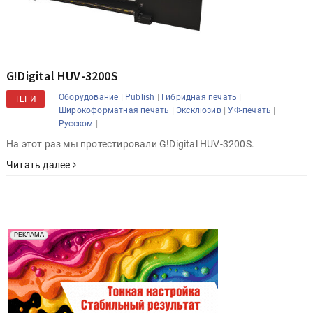
G!Digital HUV-3200S
|
|
|
Оборудование
Publish
Гибридная печать
ТЕГИ
|
|
|
Широкоформатная печать
Эксклюзив
УФ-печать
|
Русском
На этот раз мы протестировали G!Digital HUV-3200S.
Читать далее
Реклама. Рекламодатель ООО "Передовые Системы
РЕКЛАМА
Печати" erid: 2SDnjd2d4Qz