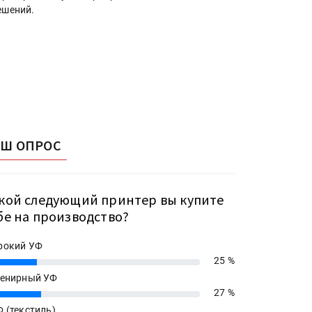
ешений.
АШ ОПРОС
кой следующий принтер вы купите
бе на производство?
рокий УФ
25 %
енирный УФ
27 %
 (текстиль)