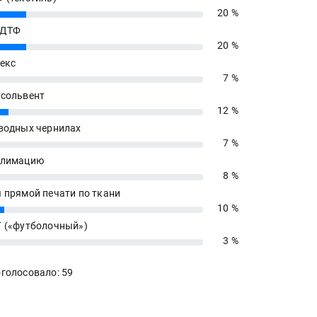
20 %
 ДТФ
20 %
екс
7 %
сольвент
12 %
водных чернилах
7 %
блимацию
8 %
 прямой печати по ткани
10 %
 («футболочный»)
3 %
голосовало: 59