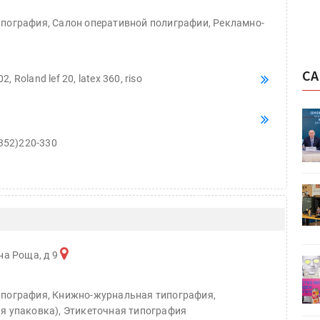
пография, Салон оперативной полиграфии, Рекламно-
СА
 Roland lef 20, latex 360, riso
ет
Росприроднадзор запускает
«Калькулятор утилизации»
352)220-330
HeyGears анонсировала
УФ/3D-
полноцветный гибридный УФ/3D-
принтер G1X
на Роща, д 9
деями,
IPSA 2026 приглашает за идеями,
поставщиками и новыми
решениями для брендов
ипография, Книжно-журнальная типография,
я упаковка), Этикеточная типография