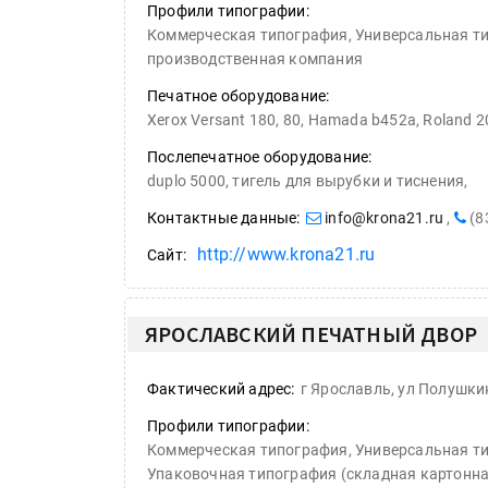
Профили типографии:
Коммерческая типография, Универсальная ти
производственная компания
Печатное оборудование:
Xerox Versant 180, 80, Hamada b452a, Roland 202,
Послепечатное оборудование:
Росприроднадзор запуска
duplo 5000, тигель для вырубки и тиснения,
«Калькулятор утилизации»
Контактные данные:
info@krona21.ru
,
(8
http://www.krona21.ru
Сайт:
HeyGears анонсировала
полноцветный гибридный 
ЯРОСЛАВСКИЙ ПЕЧАТНЫЙ ДВОР
принтер G1X
Фактический адрес:
г Ярославль, ул Полушки
IPSA 2026 приглашает за и
поставщиками и новыми
Профили типографии:
решениями для брендов
Коммерческая типография, Универсальная т
Упаковочная типография (складная картонна