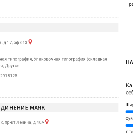
р
, д 17, оф 613
ная типография, Упаковочная типография (складная
Н
я, Другое
12918125
Ка
се
Ши
ЕДИНЕНИЕ МАЯК
25%
Сув
к, пр-кт Ленина, д 40А
27%
ДТФ