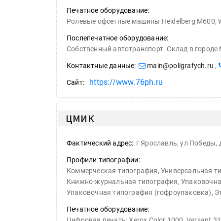
Kairos выпускает станцию
Печатное оборудование:
смешения красок Ada Colo
Ролевые офсетные машины Heidelberg M600, WEB8, листовые: Heidelberg Speedmaster 102-5+L, Heidelberg Speedmaster 102-5, Heidelberg Speedmaster 74-4; 74-2. УФ л
Послепечатное оборудование:
Собственный автотранспорт. Склад в городе
Контактные данные:
main@poligrafych.ru
,
https://www.76ph.ru
Сайт:
ЦМИК
Фактический адрес:
г Ярославль, ул Победы, 
Профили типографии:
Коммерческая типография, Универсальная т
Книжно-журнальная типография, Упаковочная
Упаковочная типография (гофроупаковка), Э
Печатное оборудование:
Цифровая печать: Xerox Color 1000, Versant 3100, Nuvera 144, Cube 9303, Интерьерная печать: Roland RF 640, Сувенирная печать Roland Lef 200, Текстильная печать Epson, Суб