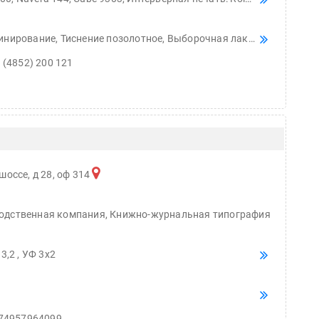
а скобу, на пружину, КБС, ШКС, 7Бц, Кашировка, металбинд Большинство оборудования сдублированно! Доставка по городу и до т.к. бесплатно, до Москвы 2 раза в неделю
 (4852) 200 121
шоссе, д 28, оф 314
одственная компания, Книжно-журнальная типография
3,2 , УФ 3х2
74957964099