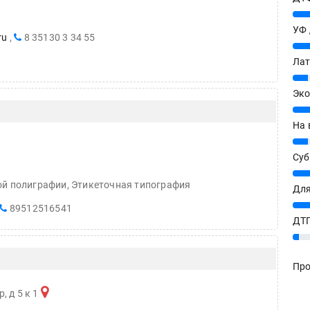
20%
УФ
ru
,
8 35130 3 34 55
20%
Лат
7%
Эко
12%
На 
7%
Су
8%
ой полиграфии, Этикеточная типография
Для
10%
89512516541
ДТГ
3%
Про
ишитесь на новости в МАХ
, д 5 к 1