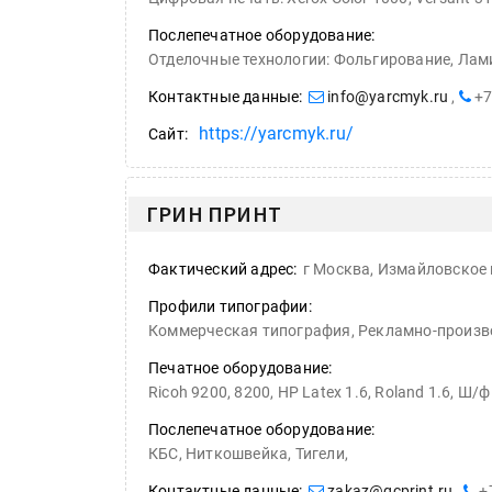
Послепечатное оборудование:
Отделочные технологии: Фольгирование, Ламинирование, Тиснение позолотное, Выборочная лакировка, Тигельная вырубка, Все послепечать и переплет: н
Контактные данные:
info@yarcmyk.ru
,
+7
https://yarcmyk.ru/
Сайт:
ГРИН ПРИНТ
Фактический адрес:
г Москва, Измайловское 
Профили типографии:
Коммерческая типография, Рекламно-произв
Печатное оборудование:
Ricoh 9200, 8200, HP Latex 1.6, Roland 1.6, Ш/ф 
Послепечатное оборудование:
КБС, Ниткошвейка, Тигели,
Контактные данные:
zakaz@gcprint.ru
,
+