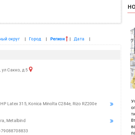
Н
ный округ
Город
Регион
Дата
 ул Сакко, д 5
У
 HP Latex 315, Konica Minolta C284e, Rizo RZ200e
о
т
В
ra, Metalbind
в
+79088708833
п