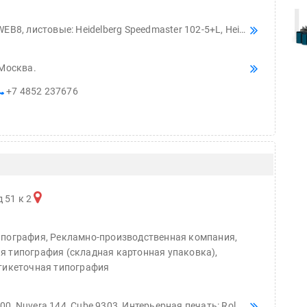
Kairos выпускает станцию
r Lava
смешения красок Ada Color Lava
ак трафаретный Sakurai 72. 3 ВШРА Muller Martini. 9 фальцевальных машин MBO, STAHL. Автоматический комплекс навивки на пружину. Ламинатор, вырубка, тиснение фольгой до 72*105 см.
 Москва.
+7 4852 237676
д 51 к 2
ипография, Рекламно-производственная компания,
 типография (складная картонная упаковка),
тикеточная типография
лимационная печать Epson, Твердотельный оптоволоконный маркер, плоттерная рулонная надсечка и планшетная резка Graphtec, Шелкотрафаретная печать в 4 краски, тампопечать Winon 123 - 2 цвета