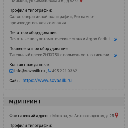
г Москва, ул Семёновская Б., д 42/2
Профили типографии:
Салон оперативной полиграфии, Рекламно-
производственная компания
Печатное оборудование:
Печатные полуавтоматические станки Argon Serifutura поле печати 500х700мм(3 штуки); •УФ сушка EMA UVsystem 500 мм; •УФ сушка Европринт 700мм; •Ручной печатный станок AerotermА3+ Цифровая печатная машина Canon IP600
Послепечатное оборудование:
Тигельный пресс ZHTJ750 с возможностью тиснения; •Пресс для тиснения TIC800; •Ламинатор KDFM650; •Плоттер режущий Graphtec CE3000-60; •Плоттер режущий Silhouette Cameo 2
Контактные данные:
info@sovasilk.ru
,
495 221 9362
https://www.sovasilk.ru
Сайт:
МДМПРИНТ
Фактический адрес:
г Москва, ул Автозаводская, д 25
Профили типографии: