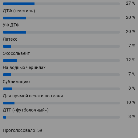
27 %
27%
ДТФ (текстиль)
20 %
20%
УФ ДТФ
20 %
20%
Латекс
7 %
7%
Экосольвент
12 %
12%
На водных чернилах
7 %
7%
Сублимацию
8 %
8%
Для прямой печати по ткани
10 %
10%
ДТГ («футболочный»)
3 %
3%
Проголосовало: 59