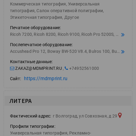
Коммерческая типография, Универсальная
типография, Салон оперативной полиграфии,
Этикеточная типография, Другое
Печатное оборудование:
Ricoh 7200, Ricoh 8200, Ricoh 9100, Ricoh Pro 5200S, Ricoh Pro 8200s, Ricoh Pro C5200s, Ricoh Pro L4160, Ricoh Ri 6000, Ricoh SP 8400dn, MIMAKI UJF-3042FX, Konica Minolta bizhub PRESS 6000, Konica Minolta bizhub PRESS C1060, Konica Minolta bizhub PRESS C1085, Konica Minolta bizhub PRESS C3070, Konica Minolta MGI JETVARNISH 3D, Konika Minolta bh C554e, Konika Minolta C 2070 Pro, HP dezignjet T1300, HP dezignjet T2300, HP latex 1500, HP Latex 315, HP PageWide XL 4000, HP T2300, Epson L120, Epson L1800, Epson L805, EPSON Stylus Pro 9890, OKI ColorPainter M-64s
Послепечатное оборудование:
Accushead Pro 12, Boway BW-520 V8.4, Bulros 100, Bulros 500C, Bulros DC 900C, Bulros T-200Y, Bulros T-40, Bulros TS-12, CAS CNT-300, CM-40, COM JE-240, Cyklos GPM 315, Cyklos UCR 9, DIXEN SENKO 20, Dumor LPSC33, Duplo 5000, Duplo DBM-150, Duplo DSF 2200, FGK PDA3-330 X, FM5540, FOLIANT GEMENI C400A, GCC LaserPro Mercury, GMP Excelam 655Q, GMP SURELAM II 380R, Graphtec CE6000-40 Plus, Graphtec CE6000-60, HORIZON BQ-270, Horizon CRF-362, INSTA HTP 228, JOINER JYJ -5,5-2, KeenCut Evolution E2, KW TRIO 13022, KW TRIO 13027 / 3027, KW TRIO 3016, KW TRIO 3022, KW TRIO 3027, Kyocera 5500i, LBC ЛБ-700, LBC ЛП-700, LBC ЛПА-420, LBC ЛР-1030, LBC ЛС-700, Manual creasing machine c-46M2, Maykers X 300, Mefu MF1700-A1, MIMAKI CG-160FX, MITRE GUILLOTINE SMM, Mitre-Mite A2M-200, MORGANA DIGIFOLD PRO, MORGANA Docucrease 35, Morgana Feeder 8000, Multigraf Fojd Master 235.122, Oce Estefold 2300, Oce Estefold 4210, Opus MB 300, Plockmatic Pro30, POLAR 80ECO, POLAR 92Х, RAPID TWIN 106 ELECTRIC, Rayson HP-8808, RENZ Combi Comfortplus, RENZ COMBI E, Renz Combi S, RENZ Eco S 360, RENZ ERW, RENZ SRW 360, Roby Junior F-25N, RP-750, RYOBI 524HX, SCHULZE PRETREATmaker IV, SEIKO LP-1030, SFML-520, SGIA 3D heat press, SQJ50, Starbind star 300, Starbind star 350, STEIGER D-50M, STEIGER R-150, SX-01, TIC-800TM, 2ПК-350, ТУФ-500, Уникруг 45Toprintt WJ-PS 4060, UCHIDA AeroCut, UCHIDA VS-25, Warrior AD-1 21144, WJ-UV-470, Wohlenberg Cut-tec 76K, 2ПК-350, ТУФ-500, Уникруг 45
Контактные данные:
ZAKAZ@MDMPRINT.RU
,
+74952561000
https://mdmprint.ru
Сайт:
ЛИТЕРА
Фактический адрес:
г Волгоград, ул Совхозная, д 29
Профили типографии:
Универсальная типография, Рекламно-