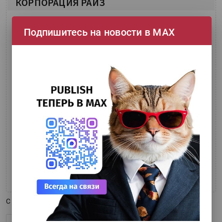
КОРПОРАЦИЯ РАЙЗ
Фактический адрес:
Подпишитесь на новости в МАХ
г Санкт-Петербург, Чкаловский пр-кт, д 15
Профили типографии:
Коммерческая типография, Рекламно-
производственная компания
Печатное оборудование:
трафаретные станки, вырубной пресс, бумагорезательная машина, клеемазочная машина
Послепечатное оборудование:
ламинатор, переплетно брошуровочная машина
Контактные данные:
rise@risecorp.ru
,
412 11 97; 412 50 67
http://www.risecorp.ru/
Сайт:
С
81
по
90
из
144
. Всего страниц:
15
«
4
5
6
7
8
9
10
11
12