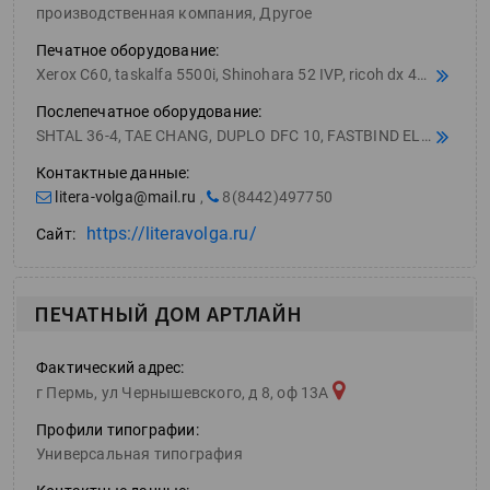
производственная компания, Другое
Печатное оборудование:
Xerox C60, taskalfa 5500i, Shinohara 52 IVP, ricoh dx 4542, ricoh dx 4542 dd 4450, ROLAND VS-640, canon ipf770, MIMAKI SWJ-320 S4
Послепечатное оборудование:
SHTAL 36-4, TAE CHANG, DUPLO DFC 10, FASTBIND ELLITE, PEACH 3500, Bulros LM8-330, magraf ko-50x70, sabtec cr-370, GMP EXCELAM-355 Q, contagor 470, rapid 106
Контактные данные:
litera-volga@mail.ru
,
8(8442)497750
https://literavolga.ru/
Сайт:
ПЕЧАТНЫЙ ДОМ АРТЛАЙН
Фактический адрес:
г Пермь, ул Чернышевского, д 8, оф 13А
Профили типографии:
Универсальная типография