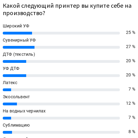
Какой следующий принтер вы купите себе на
производство?
Широкий УФ
25 %
25%
Сувенирный УФ
27 %
27%
ДТФ (текстиль)
20 %
20%
УФ ДТФ
20 %
20%
Латекс
7 %
7%
Экосольвент
12 %
12%
На водных чернилах
7 %
7%
Сублимацию
8 %
8%