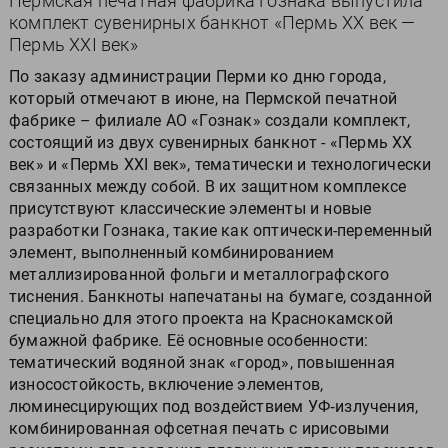
Пермская печатная фабрика Гознака выпустила
комплект сувенирных банкнот «Пермь ХХ век —
Пермь XXI век»
По заказу администрации Перми ко дню города,
который отмечают в июне, на Пермской печатной
фабрике – филиале АО «Гознак» создали комплект,
состоящий из двух сувенирных банкнот - «Пермь ХХ
век» и «Пермь ХХI век», тематически и технологически
связанных между собой. В их защитном комплексе
присутствуют классические элементы и новые
разработки Гознака, такие как оптически-переменный
элемент, выполненный комбинированием
металлизированной фольги и металлографского
тиснения. Банкноты напечатаны на бумаге, созданной
специально для этого проекта на Краснокамской
бумажной фабрике. Её основные особенности:
тематический водяной знак «город», повышенная
износостойкость, включение элементов,
люминесцирующих под воздействием УФ‑излучения,
комбинированная офсетная печать с ирисовыми