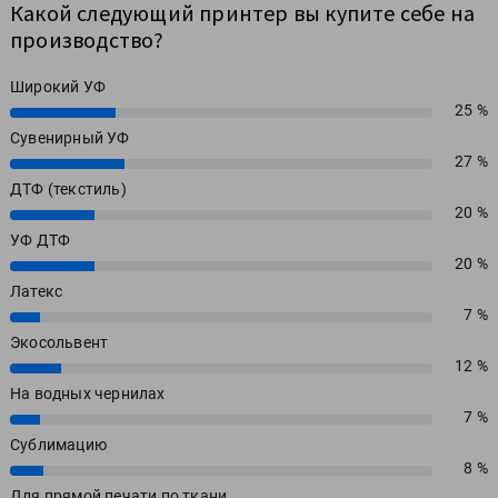
Какой следующий принтер вы купите себе на
производство?
Широкий УФ
25 %
25%
Сувенирный УФ
27 %
27%
ДТФ (текстиль)
20 %
20%
УФ ДТФ
20 %
20%
Латекс
7 %
7%
Экосольвент
12 %
12%
На водных чернилах
7 %
7%
Сублимацию
8 %
8%
Для прямой печати по ткани