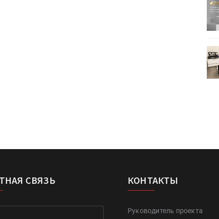
ртимент
«Дубль В» расширяет ассортимент
ения
фольги для горячего тиснения
0
УФ-принтер Mimaki UJV200
зитель»
запущен в компании «Сказитель»
ТНАЯ СВЯЗЬ
КОНТАКТЫ
Руководитель проекта