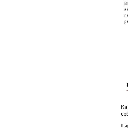
В
в
п
р
Ка
се
Ши