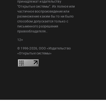
принадлежат издательству
"Открытые системы". Их полное или
частичное воспроизведение или
размножение каким бы то ни было
способом допускается только с
письменного разрешения
правообладателя..
12+
© 1996-2026, ООО «Издательство
«Открытые системы»