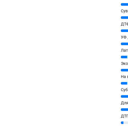
25%
Сув
27%
ДТФ
20%
УФ
20%
Лат
7%
Эко
12%
На 
7%
Су
8%
Для
10%
ДТГ
3%