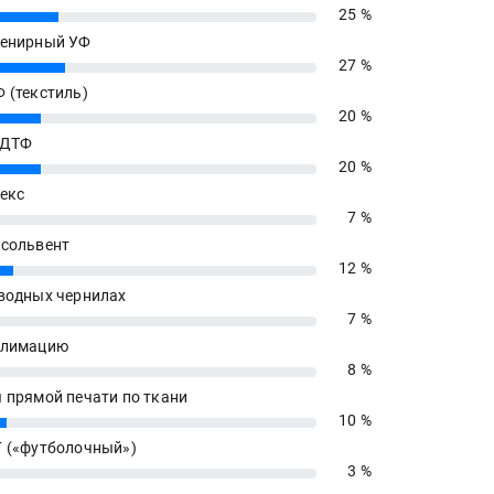
25 %
енирный УФ
27 %
 (текстиль)
20 %
 ДТФ
20 %
екс
7 %
сольвент
12 %
водных чернилах
7 %
блимацию
8 %
 прямой печати по ткани
10 %
 («футболочный»)
3 %