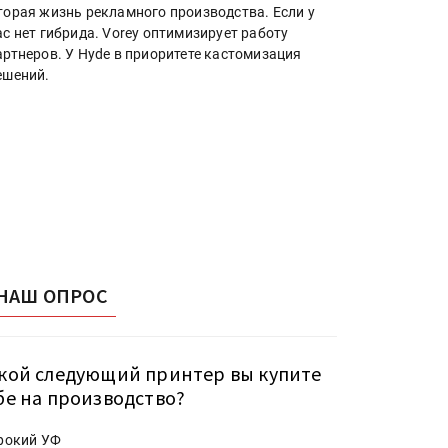
торая жизнь рекламного производства. Если у
ас нет гибрида. Vorey оптимизирует работу
артнеров. У Hyde в приоритете кастомизация
ешений.
НАШ ОПРОС
кой следующий принтер вы купите
бе на производство?
рокий УФ