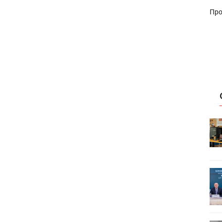
Про
HeyGears анонсировала
УФ/3D-
полноцветный гибридный УФ/3D-
принтер G1X
ет
Росприроднадзор запускает
«Калькулятор утилизации»