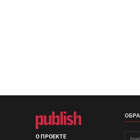
«Дубль В» расширяет ассо
фольги для горячего тисн
УФ-принтер Mimaki UJV20
запущен в компании «Ска
ОБРА
О ПРОЕКТЕ