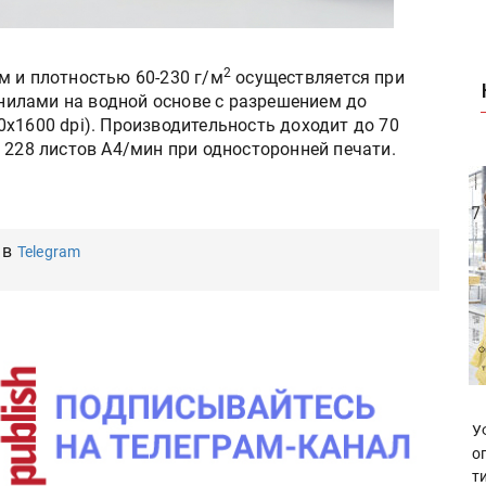
2
м и плотностью 60-230 г/м
осуществляется при
илами на водной основе с разрешением до
х1600 dpi). Производительность доходит до 70
 228 листов А4/мин при односторонней печати.
 в
Telegram
У
о
т