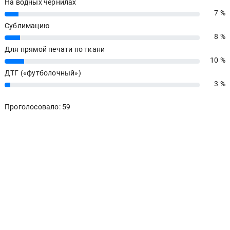
На водных чернилах
7 %
7%
Сублимацию
8 %
8%
Для прямой печати по ткани
10 %
10%
ДТГ («футболочный»)
3 %
3%
Проголосовало: 59