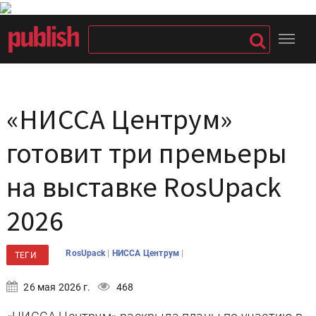
«НИССА Центрум»
готовит три премьеры
на выставке RosUpack
2026
|
|
RosUpack
НИССА Центрум
ТЕГИ
26 мая 2026 г.
468