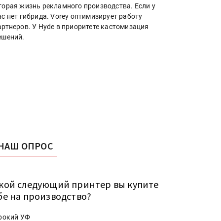
торая жизнь рекламного производства. Если у
ас нет гибрида. Vorey оптимизирует работу
артнеров. У Hyde в приоритете кастомизация
ешений.
НАШ ОПРОС
кой следующий принтер вы купите
бе на производство?
рокий УФ