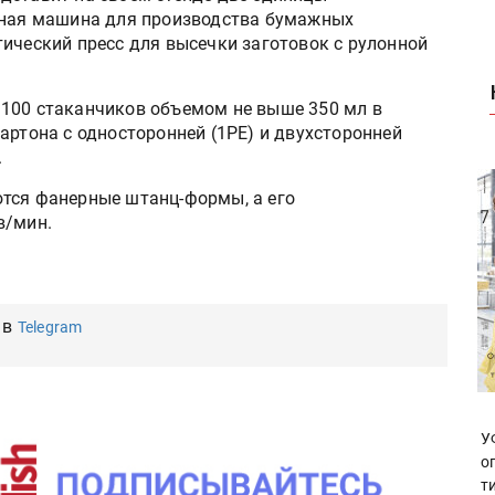
стная машина для производства бумажных
ический пресс для высечки заготовок с рулонной
 100 стаканчиков объемом не выше 350 мл в
артона с односторонней (1PE) и двухсторонней
.
тся фанерные штанц-формы, а его
в/мин.
 в
Telegram
У
о
т