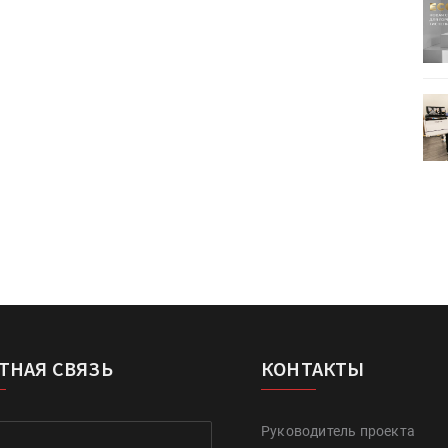
ртимент
«Дубль В» расширяет ассортимент
ения
фольги для горячего тиснения
0
УФ-принтер Mimaki UJV200
зитель»
запущен в компании «Сказитель»
ТНАЯ СВЯЗЬ
КОНТАКТЫ
Руководитель проекта