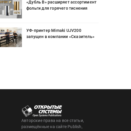
«Дубль В» расширяет ассортимент
фольги для горячего тиснения
УФ-принтер Mimaki UJV200
запущен в компании «Сказитель»
Авторские права на все статьи,
размещённые на сайте Publish,