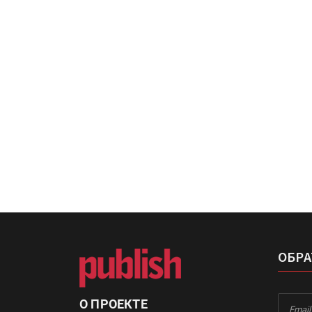
«Дубль В» расширяет ассо
фольги для горячего тисн
УФ-принтер Mimaki UJV20
запущен в компании «Ска
ОБРА
О ПРОЕКТЕ