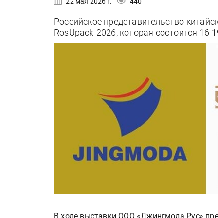
22 мая 2026 г.
440
Российское представительство китайск
RosUpack-2026, которая состоится 16-
В ходе выставки ООО «Джингмода Рус» пре