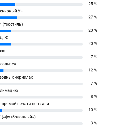
25 %
енирный УФ
27 %
 (текстиль)
20 %
 ДТФ
20 %
екс
7 %
сольвент
12 %
водных чернилах
7 %
блимацию
8 %
 прямой печати по ткани
10 %
 («футболочный»)
3 %