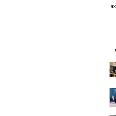
Про
HeyGears анонсировала
УФ/3D-
полноцветный гибридный УФ/3D-
принтер G1X
ет
Росприроднадзор запускает
«Калькулятор утилизации»