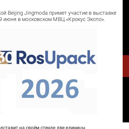
ой Beijing Jingmoda примет участие в выставке
19 июня в московском МВЦ «Крокус Экспо».
дставит на своём стенде две единицы