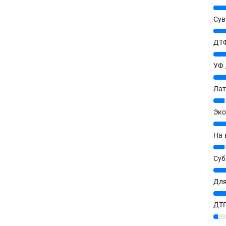
25%
Сув
27%
ДТФ
20%
УФ
20%
Лат
7%
Эко
12%
На 
7%
Су
8%
Для
10%
ДТГ
3%