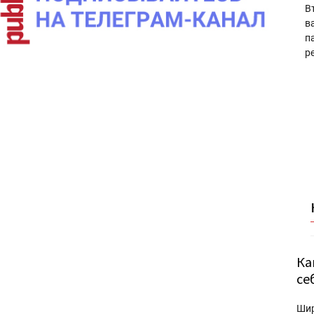
В
в
п
р
Ка
се
Ши