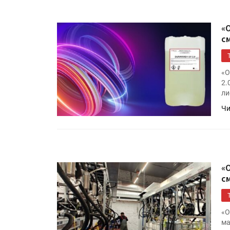
«
с
«О
2.
ли
Чи
HeyGears анонсировала
полноцветный гибридный 
принтер G1X
«
с
Росприроднадзор запуска
«Калькулятор утилизации»
«О
ма