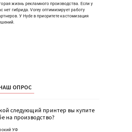
торая жизнь рекламного производства. Если у
ас нет гибрида. Vorey оптимизирует работу
артнеров. У Hyde в приоритете кастомизация
ешений.
НАШ ОПРОС
кой следующий принтер вы купите
бе на производство?
рокий УФ