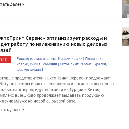
ртимент
«Дубль В» расширяет ассортимент
тать далее
ения
фольги для горячего тиснения
0
УФ-принтер Mimaki UJV200
зитель»
запущен в компании «Сказитель»
ОктоПринт Сервис» оптимизирует расходы и
едёт работу по налаживанию новых деловых
вязей
Расходные материалы |
Краски и лаки |
Пластины,
ТЕГИ
краски, химия |
санкции |
ОктоПринт Сервис |
краски,
формы, химия |
рговые представители «ОктоПринт Сервис» продолжают
боту во всех регионах, специалисты и логисты ищут новых
ловых партнёров, идут поставки из Турции и Китая,
мплекс в Лешково продолжает выдавать продукцию
казчикам уже на новой сырьевой базе.
тать далее