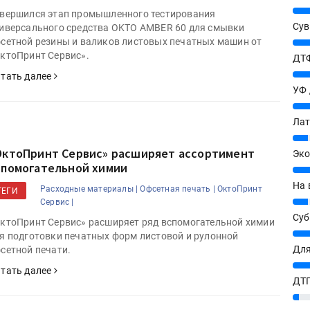
25%
вершился этап промышленного тестирования
Сув
иверсального средства OKTO AMBER 60 для смывки
сетной резины и валиков листовых печатных машин от
27%
ктоПринт Сервис».
ДТФ
20%
тать далее
УФ
20%
Лат
7%
ОктоПринт Сервис» расширяет ассортимент
Эко
спомогательной химии
12%
На 
Расходные материалы |
Офсетная печать |
ОктоПринт
ТЕГИ
7%
Сервис |
Су
ктоПринт Сервис» расширяет ряд вспомогательной химии
8%
я подготовки печатных форм листовой и рулонной
Для
сетной печати.
10%
тать далее
ДТГ
3%