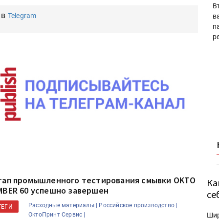
В
 в
Telegram
в
п
р
тап промышленного тестирования смывки OKTO
Ка
MBER 60 успешно завершен
се
Расходные материалы |
Российское производство |
ТЕГИ
Ши
ОктоПринт Сервис |