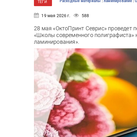
|
|
Расходные материалы
ламинирование
ТЕГИ
19 мая 2026 г.
588
28 мая «ОктоПринт Севрис» проведет п
«Школы современного полиграфиста» н
ламинирования».