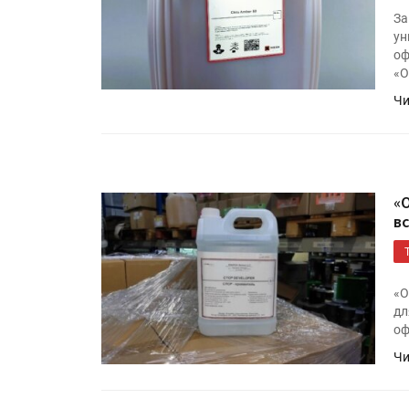
За
ун
оф
«О
Чи
«
в
«О
дл
оф
Чи