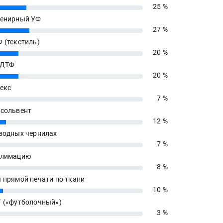
25 %
енирный УФ
27 %
 (текстиль)
20 %
 ДТФ
20 %
екс
7 %
сольвент
12 %
водных чернилах
7 %
блимацию
8 %
 прямой печати по ткани
10 %
 («футболочный»)
3 %