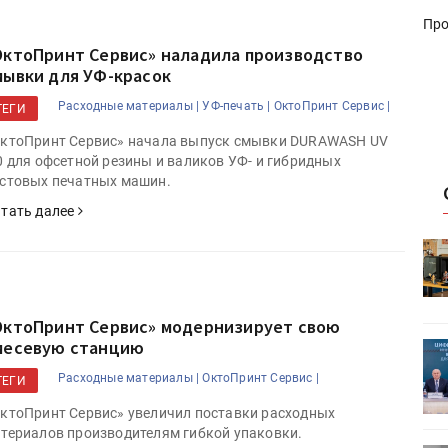
Про
ОктоПринт Сервис» наладила производство
мывки для УФ-красок
Расходные материалы |
УФ-печать |
ОктоПринт Сервис |
ТЕГИ
ктоПринт Сервис» начала выпуск смывки DURAWASH UV
0 для офсетной резины и валиков УФ- и гибридных
стовых печатных машин.
тать далее
HeyGears анонсировала
УФ/3D-
полноцветный гибридный УФ/3D-
принтер G1X
ОктоПринт Сервис» модернизирует свою
месевую станцию
ет
Росприроднадзор запускает
«Калькулятор утилизации»
Расходные материалы |
ОктоПринт Сервис |
ТЕГИ
ктоПринт Сервис» увеличил поставки расходных
териалов производителям гибкой упаковки.