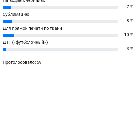
На водных чернилах
7 %
7%
Сублимацию
8 %
8%
Для прямой печати по ткани
10 %
10%
ДТГ («футболочный»)
3 %
3%
Проголосовало: 59