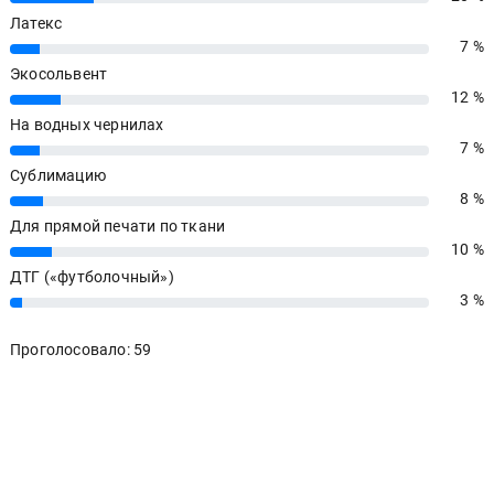
Латекс
7 %
7%
Экосольвент
12 %
12%
На водных чернилах
7 %
7%
Сублимацию
8 %
8%
Для прямой печати по ткани
10 %
10%
ДТГ («футболочный»)
3 %
3%
Проголосовало: 59