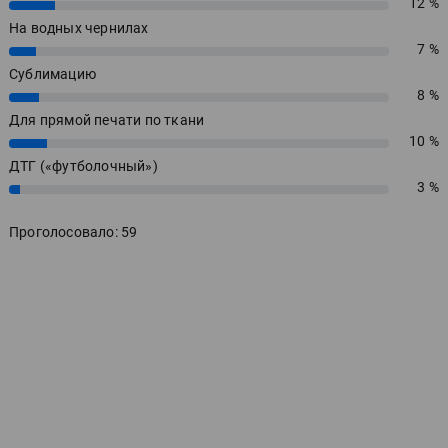
12 %
12%
На водных чернилах
7 %
7%
Сублимацию
8 %
8%
Для прямой печати по ткани
10 %
10%
ДТГ («футболочный»)
3 %
3%
Проголосовало: 59