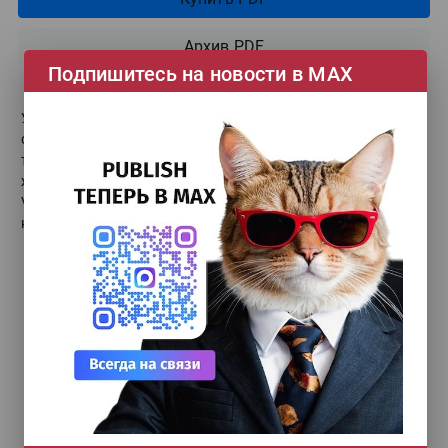
Архив PDF
Подпишитесь на новости в МАХ
УФ-принтер для отделки. Sprinter ТС-2513Mh. Как
оптимизировать работу типографии? Адаптация
типографий к цифровизации грузоперевозок. Вторая
жизнь рекламного производства. Если у вас нет гибрида.
Vorey оптимизирует работу партнеров. У Hyde в приоритете
кастомизация решений.