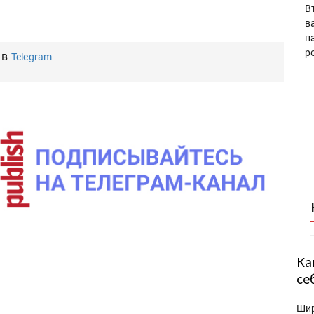
В
в
п
р
 в
Telegram
Ка
се
Ши