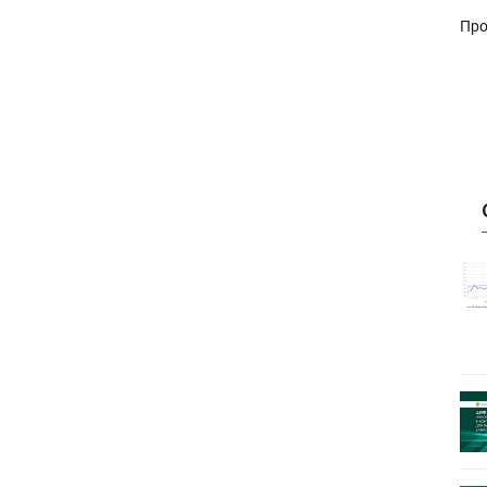
Про
истику об
Росстат опубликовал статистику об
объёмах промышленного
первое
производства в стране за первое
полугодие 2026 года
 пройдет
Круглый стол на тему РОП пройдет
28 июля