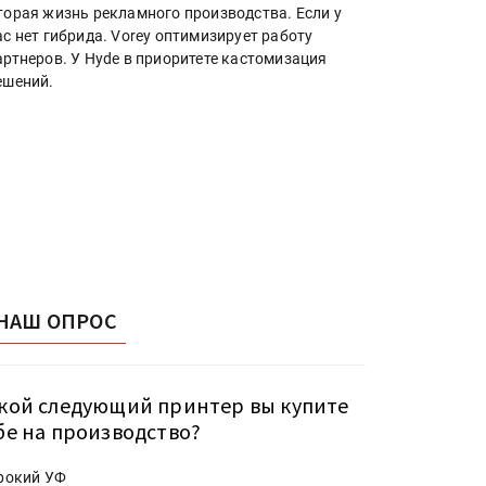
торая жизнь рекламного производства. Если у
ас нет гибрида. Vorey оптимизирует работу
артнеров. У Hyde в приоритете кастомизация
ешений.
НАШ ОПРОС
кой следующий принтер вы купите
бе на производство?
рокий УФ