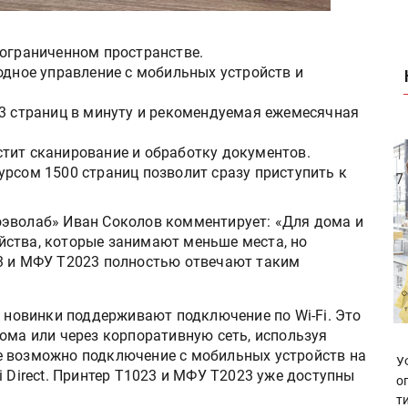
 ограниченном пространстве.
одное управление с мобильных устройств и
23 страниц в минуту и рекомендуемая ежемесячная
тит сканирование и обработку документов.
урсом 1500 страниц позволит сразу приступить к
оэволаб» Иван Соколов комментирует: «Для дома и
йства, которые занимают меньше места, но
23 и МФУ Т2023 полностью отвечают таким
B новинки поддерживают подключение по Wi-Fi. Это
ома или через корпоративную сеть, используя
е возможно подключение с мобильных устройств на
У
-Fi Direct. Принтер Т1023 и МФУ Т2023 уже доступны
о
т