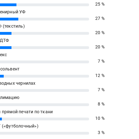
25 %
енирный УФ
27 %
 (текстиль)
20 %
 ДТФ
20 %
екс
7 %
сольвент
12 %
водных чернилах
7 %
блимацию
8 %
 прямой печати по ткани
10 %
 («футболочный»)
3 %