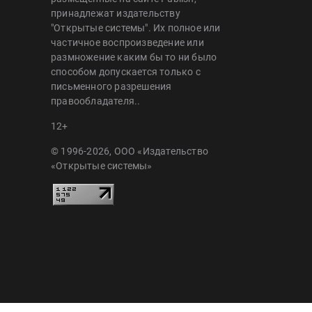
принадлежат издательству
"Открытые системы". Их полное или
частичное воспроизведение или
размножение каким бы то ни было
способом допускается только с
письменного разрешения
правообладателя..
12+
© 1996-2026, ООО «Издательство
«Открытые системы»