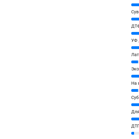
25%
Сув
27%
ДТФ
20%
УФ
20%
Лат
7%
Эко
12%
На 
7%
Су
8%
Для
10%
ДТГ
3%