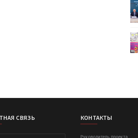
ет
Росприроднадзор запускает
«Калькулятор утилизации»
деями,
IPSA 2026 приглашает за идеями,
поставщиками и новыми
решениями для брендов
ТНАЯ СВЯЗЬ
КОНТАКТЫ
Руководитель проекта