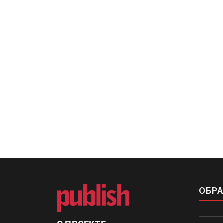
Росприроднадзор запуска
«Калькулятор утилизации»
IPSA 2026 приглашает за и
поставщиками и новыми
решениями для брендов
ОБРА