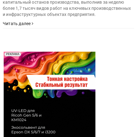
капитальный останов производства, выполнив за неделю
более 1,7 тысяч видов работ на ключевых производственных
и инфраструктурных объектах предприятия.
Читать далее
Реклама. Рекламодатель ООО "Передовые Системы
РЕКЛАМА
Печати" erid: 2SDnjd2d4Qz