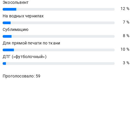
Экосольвент
12 %
12%
На водных чернилах
7 %
7%
Сублимацию
8 %
8%
Для прямой печати по ткани
10 %
10%
ДТГ («футболочный»)
3 %
3%
Проголосовало: 59