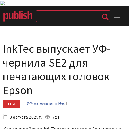
InkTec выпускает УФ-
чернила SE2 для
печатающих головок
Epson
|
|
УФ-материалы
inktec
ТЕГИ
8 августа 2025 г.
721