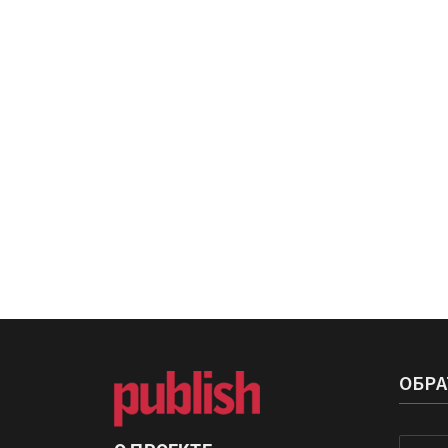
IPSA 2026 приглашает за и
поставщиками и новыми
решениями для брендов
Kairos выпускает станцию
смешения красок Ada Colo
ОБРА