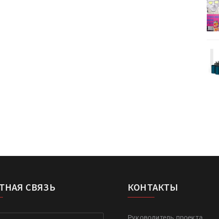
деями,
IPSA 2026 приглашает за идеями,
поставщиками и новыми
решениями для брендов
Kairos выпускает станцию
r Lava
смешения красок Ada Color Lava
ТНАЯ СВЯЗЬ
КОНТАКТЫ
Руководитель проекта