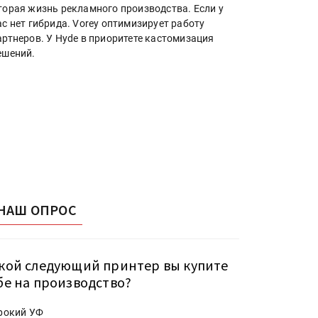
торая жизнь рекламного производства. Если у
ас нет гибрида. Vorey оптимизирует работу
артнеров. У Hyde в приоритете кастомизация
ешений.
НАШ ОПРОС
кой следующий принтер вы купите
бе на производство?
рокий УФ