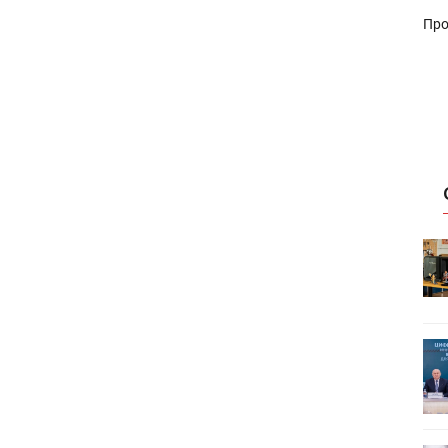
Про
HeyGears анонсировала
УФ/3D-
полноцветный гибридный УФ/3D-
принтер G1X
ет
Росприроднадзор запускает
«Калькулятор утилизации»