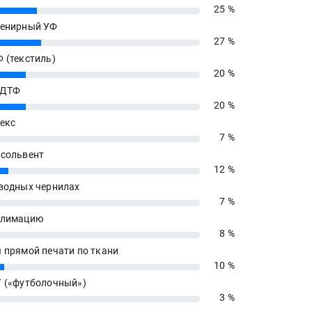
25 %
енирный УФ
27 %
 (текстиль)
20 %
 ДТФ
20 %
екс
7 %
сольвент
12 %
водных чернилах
7 %
блимацию
8 %
 прямой печати по ткани
10 %
 («футболочный»)
3 %