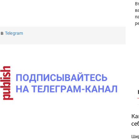
В
в
п
р
 в
Telegram
Ка
се
Ши