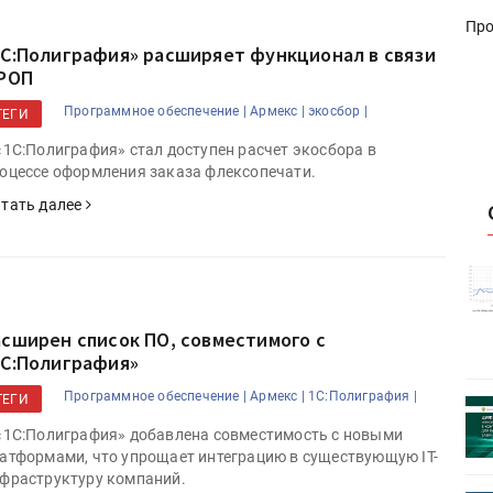
Про
1С:Полиграфия» расширяет функционал в связи
 РОП
Программное обеспечение |
Армекс |
экосбор |
ТЕГИ
«1С:Полиграфия» стал доступен расчет экосбора в
оцессе оформления заказа флексопечати.
тать далее
истику об
Росстат опубликовал статистику об
объёмах промышленного
первое
производства в стране за первое
асширен список ПО, совместимого с
полугодие 2026 года
1С:Полиграфия»
Программное обеспечение |
Армекс |
1С:Полиграфия |
ТЕГИ
 пройдет
Круглый стол на тему РОП пройдет
28 июля
«1С:Полиграфия» добавлена совместимость с новыми
атформами, что упрощает интеграцию в существующую IT-
фраструктуру компаний.