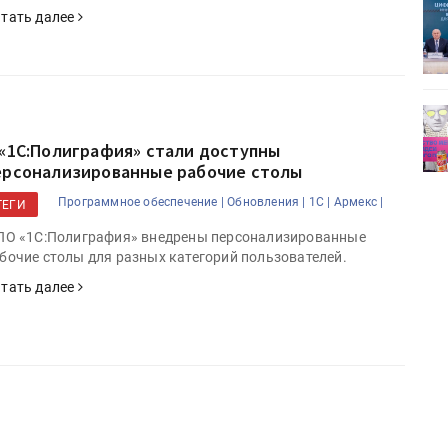
ет
Росприроднадзор запускает
тать далее
«Калькулятор утилизации»
деями,
IPSA 2026 приглашает за идеями,
поставщиками и новыми
 «1С:Полиграфия» стали доступны
решениями для брендов
ерсонализированные рабочие столы
Программное обеспечение |
Обновления |
1C |
Армекс |
ТЕГИ
ПО «1С:Полиграфия» внедрены персонализированные
бочие столы для разных категорий пользователей.
тать далее