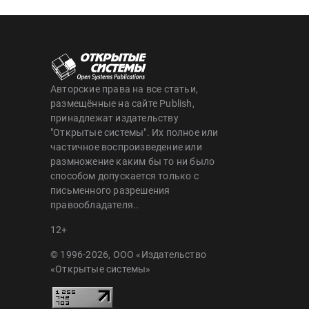
Авторские права на все статьи,
размещённые на сайте Publish,
принадлежат издательству
"Открытые системы". Их полное или
частичное воспроизведение или
размножение каким бы то ни было
способом допускается только с
письменного разрешения
правообладателя..
12+
© 1996-2026, ООО «Издательство
«Открытые системы»