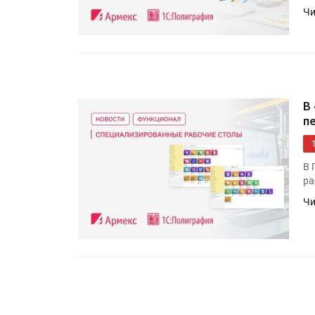
Росприроднадзор запуска
Чи
«Калькулятор утилизации»
IPSA 2026 приглашает за и
поставщиками и новыми
В
решениями для брендов
п
В 
ра
Чи