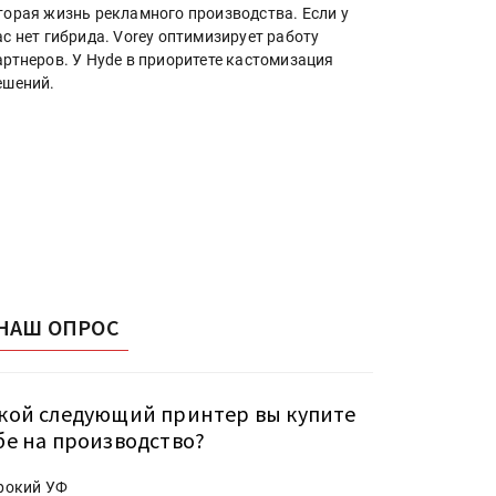
торая жизнь рекламного производства. Если у
ас нет гибрида. Vorey оптимизирует работу
артнеров. У Hyde в приоритете кастомизация
ешений.
НАШ ОПРОС
кой следующий принтер вы купите
бе на производство?
рокий УФ