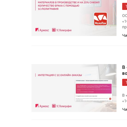
ОО
«1
пр
Чи
В
в
В 
«1
Чи