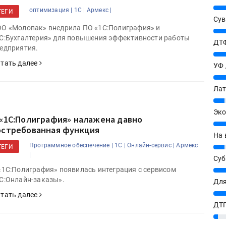
25%
оптимизация |
1С |
Армекс |
ТЕГИ
Сув
О «Молопак» внедрила ПО «1С:Полиграфия» и
27%
С:Бухгалтерия» для повышения эффективности работы
ДТФ
едприятия.
20%
тать далее
УФ
20%
Лат
7%
Эко
 «1С:Полиграфия» налажена давно
12%
остребованная функция
На 
Программное обеспечение |
1С |
Онлайн-сервис |
Армекс
7%
ТЕГИ
|
Су
«1С:Полиграфия» появилась интеграция с сервисом
8%
С:Онлайн-заказы».
Для
10%
тать далее
ДТГ
3%