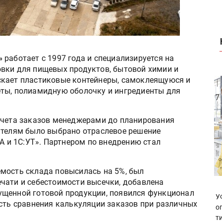
»
работает с 1997 года и специализируется на
вки для пищевых продуктов, бытовой химии и
скает пластиковые контейнеры, самоклеящуюся и
еты, полиамидную оболочку и ингредиенты для
счета заказов менеджерами до планирования
ателям было выбрано отраслевое решение
КА и 1С:УТ». Партнером по внедрению стал
мость склада повысилась на 5%, был
чати и себестоимости высечки, добавлена
ущенной готовой продукции, появился функционал
У
ость сравнения калькуляции заказов при различных
о
т