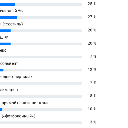
25 %
енирный УФ
27 %
 (текстиль)
20 %
 ДТФ
20 %
екс
7 %
сольвент
12 %
водных чернилах
7 %
блимацию
8 %
 прямой печати по ткани
10 %
 («футболочный»)
3 %