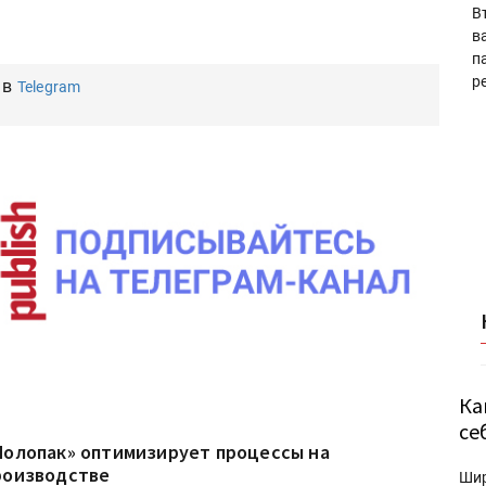
В
в
п
р
 в
Telegram
Ка
се
Молопак» оптимизирует процессы на
роизводстве
Ши