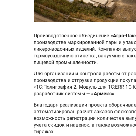
Производственное объединение
«Агро-Пак
производстве маркированной тары и упако
ликеро-водочных изделий. Компания выпу
термоусадочную этикетка, вакуумные пак
пищевой промышленности.
Для организации и контроля работы от ра
производства и отгрузки продукции покуп
«1С:Полиграфия 2. Модуль для 1С:ERP, 1С:
разработчик системы —
«Армекс»
.
Благодаря реализации проекта оборачивае
автоматизирован расчет заказов флексопе
возможность регистрации количества вып
учета скидок и наценок, а также возможн
тиражах.