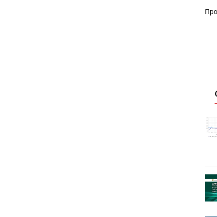
Про
истику об
Росстат опубликовал статистику об
объёмах промышленного
первое
производства в стране за первое
полугодие 2026 года
 пройдет
Круглый стол на тему РОП пройдет
28 июля