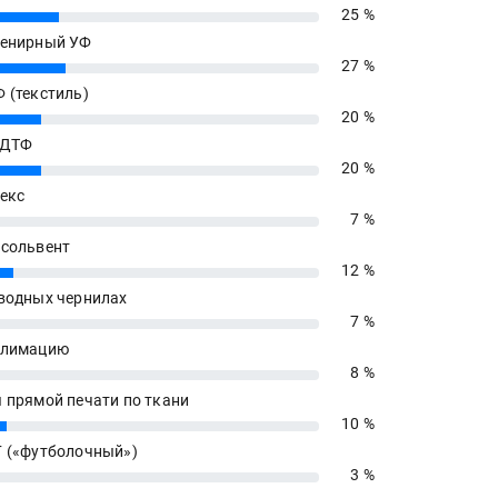
25 %
енирный УФ
27 %
 (текстиль)
20 %
 ДТФ
20 %
екс
7 %
сольвент
12 %
водных чернилах
7 %
блимацию
8 %
 прямой печати по ткани
10 %
 («футболочный»)
3 %