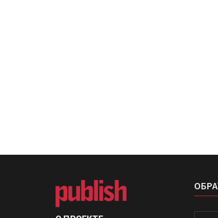
Росприроднадзор запуска
«Калькулятор утилизации»
IPSA 2026 приглашает за и
поставщиками и новыми
решениями для брендов
ОБРА