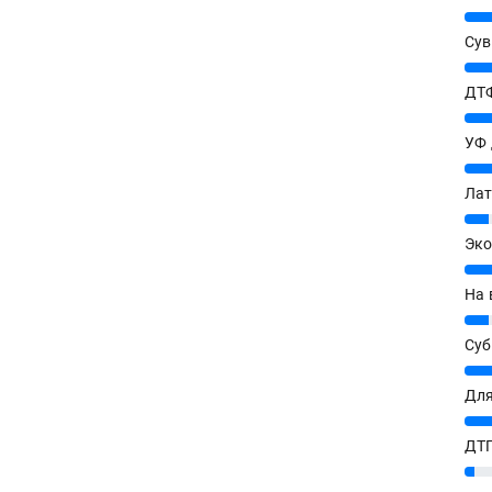
25%
Сув
27%
ДТФ
20%
УФ
20%
Лат
7%
Эко
12%
На 
7%
Су
8%
Для
10%
ДТГ
3%