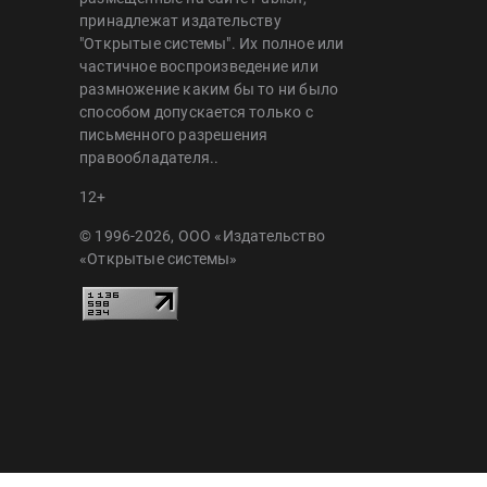
принадлежат издательству
"Открытые системы". Их полное или
частичное воспроизведение или
размножение каким бы то ни было
способом допускается только с
письменного разрешения
правообладателя..
12+
© 1996-2026, ООО «Издательство
«Открытые системы»