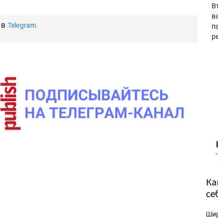
В
в
 в
Telegram
п
р
Ка
се
Ши