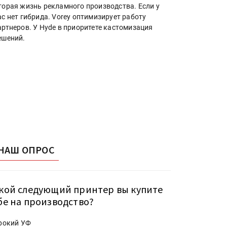
торая жизнь рекламного производства. Если у
ас нет гибрида. Vorey оптимизирует работу
артнеров. У Hyde в приоритете кастомизация
ешений.
НАШ ОПРОС
кой следующий принтер вы купите
бе на производство?
рокий УФ