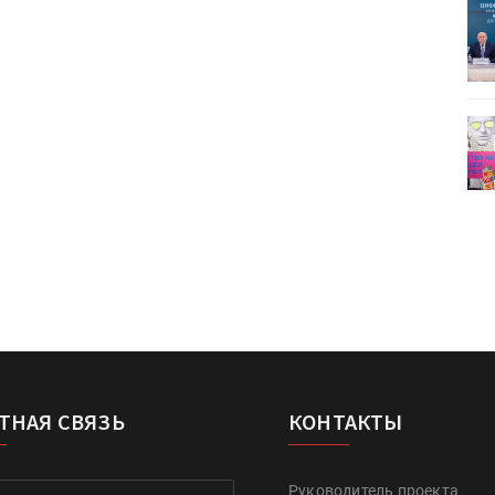
ет
Росприроднадзор запускает
«Калькулятор утилизации»
деями,
IPSA 2026 приглашает за идеями,
поставщиками и новыми
решениями для брендов
ТНАЯ СВЯЗЬ
КОНТАКТЫ
Руководитель проекта