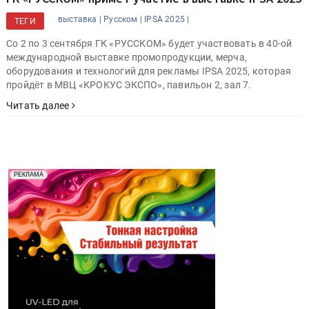
выставка |
Русском |
IPSA 2025 |
ТЕГИ
Со 2 по 3 сентября ГК «РУССКОМ» будет участвовать в 40-ой
международной выставке промопродукции, мерча,
оборудования и технологий для рекламы IPSA 2025, которая
пройдёт в МВЦ «КРОКУС ЭКСПО», павильон 2, зал 7.
Читать далее
Реклама. Рекламодатель ООО "Передовые Системы
РЕКЛАМА
Печати" erid: 2SDnjd2d4Qz