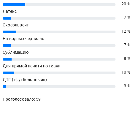
20 %
20%
Латекс
7 %
7%
Экосольвент
12 %
12%
На водных чернилах
7 %
7%
Сублимацию
8 %
8%
Для прямой печати по ткани
10 %
10%
ДТГ («футболочный»)
3 %
3%
Проголосовало: 59