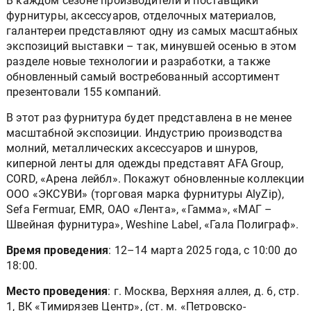
В каждом сезоне производители и поставщики
фурнитуры, аксессуаров, отделочных материалов,
галантереи представляют одну из самых масштабных
экспозиций выставки – так, минувшей осенью в этом
разделе новые технологии и разработки, а также
обновленный самый востребованный ассортимент
презентовали 155 компаний.
В этот раз фурнитура будет представлена в не менее
масштабной экспозиции. Индустрию производства
молний, металлических аксессуаров и шнуров,
киперной ленты для одежды представят АFA Group,
CORD, «Арена лейбл». Покажут обновленные коллекции
ООО «ЭКСУВИ» (торговая марка фурнитуры AlyZip),
Sefa Fermuar, EMR, ОАО «Лента», «Гамма», «МАГ –
Швейная фурнитура», Weshine Label, «Гала Полиграф».
Время проведения
: 12–14 марта 2025 года, с 10:00 до
18:00.
Место проведения
: г. Москва, Верхняя аллея, д. 6, стр.
1, ВК «Тимирязев Центр», (ст. м. «Петровско-