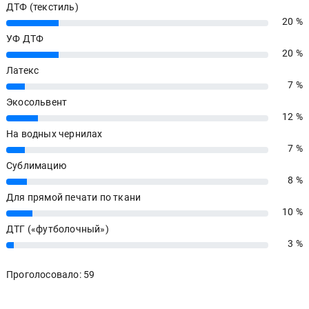
ДТФ (текстиль)
20 %
20%
УФ ДТФ
20 %
20%
Латекс
7 %
7%
Экосольвент
12 %
12%
На водных чернилах
7 %
7%
Сублимацию
8 %
8%
Для прямой печати по ткани
10 %
10%
ДТГ («футболочный»)
3 %
3%
Проголосовало: 59