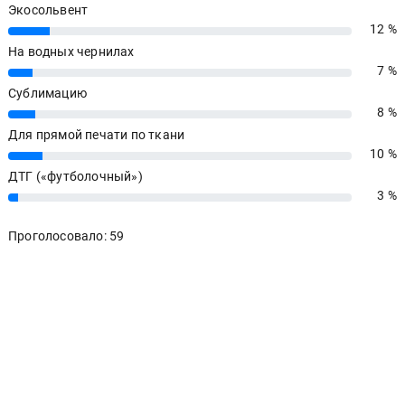
Экосольвент
12 %
12%
На водных чернилах
7 %
7%
Сублимацию
8 %
8%
Для прямой печати по ткани
10 %
10%
ДТГ («футболочный»)
3 %
3%
Проголосовало: 59