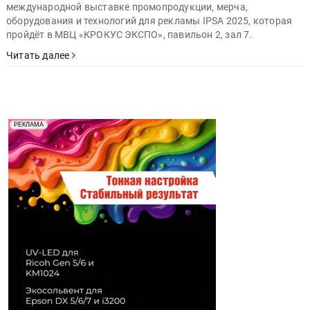
международной выставке промопродукции, мерча,
оборудования и технологий для рекламы IPSA 2025, которая
пройдёт в МВЦ «КРОКУС ЭКСПО», павильон 2, зал 7.
Читать далее
Реклама. Рекламодатель ООО "Передовые Системы
РЕКЛАМА
Печати" erid: 2SDnjd2d4Qz